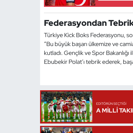
Kempo
Kick Boks
Federasyondan Tebrik
Türkiye Kick Boks Federasyonu, so
Kürek
“Bu büyük başarı ülkemize ve camiam
Masa Tenisi
kutladı. Gençlik ve Spor Bakanlığı
Ebubekir Polat’ı tebrik ederek, başa
Modern Pentatlon
Motor Sporları
Muay Thai
EDITÖRÜN SEÇTIĞI
A MİLLİ TAK
Okçuluk
Optimist