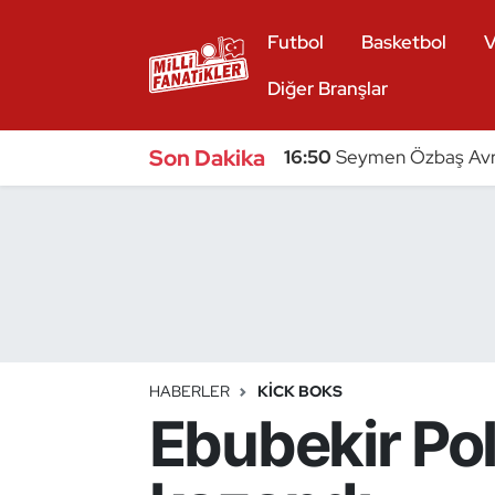
Futbol
Basketbol
V
Atıcılık
Diğer Branşlar
Atletizm
Son Dakika
16:50
Seymen Özbaş Avru
Badminton
Basketbol
Beyzbol
Bilardo
HABERLER
KICK BOKS
Ebubekir Pol
Binicilik
Bisiklet