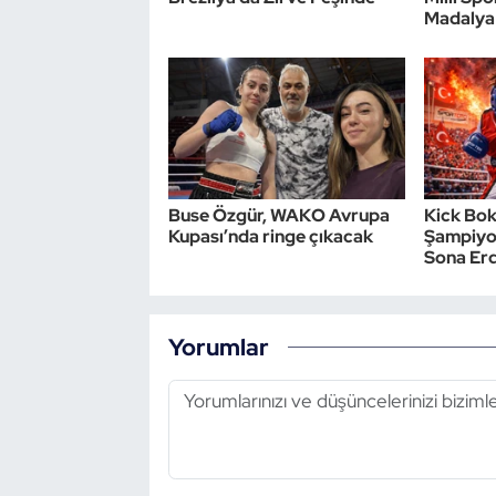
Madalya
Triatlon
Voleybol
Vücut Geliştirme Fitness
Wushu Kungfu
Buse Özgür, WAKO Avrupa
Kick Bok
Kupası’nda ringe çıkacak
Şampiyo
Sona Erd
Yelken
Yüzme
Yorumlar