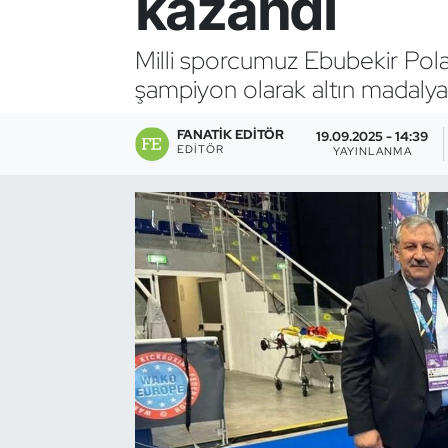
kazandı
Bocce Bowling Dart
Milli sporcumuz Ebubekir Pol
şampiyon olarak altın madalya
Boks
FANATIK EDITÖR
Briç
19.09.2025 - 14:39
EDITÖR
YAYINLANMA
Buz Hokeyi
Buz Pateni
Çim Hokeyi
Cimnastik
Curling
Dağcılık