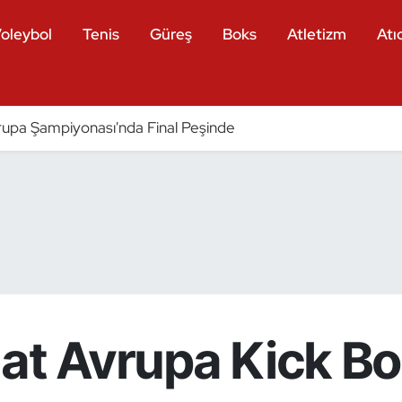
oleybol
Tenis
Güreş
Boks
Atletizm
Atıc
pa Şampiyonası'nda Final Peşinde
at Avrupa Kick Bok