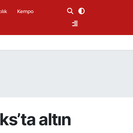
ılık
Kempo
s’ta altın