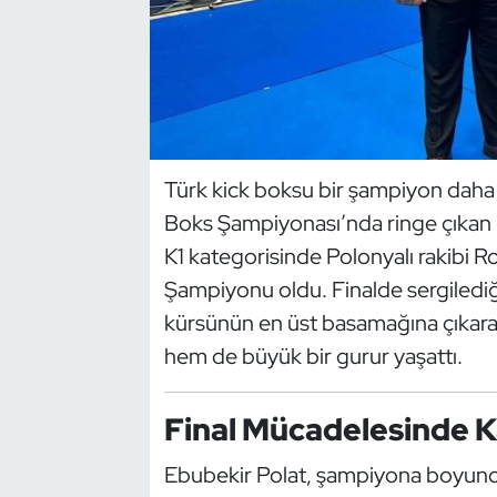
Dans Sporları
Dövüş Sanatı
E-Spor
Türk kick boksu bir şampiyon daha 
Boks Şampiyonası’nda ringe çıkan m
Eskrim
K1 kategorisinde Polonyalı rakibi
Futbol
Şampiyonu oldu. Finalde sergilediğ
kürsünün en üst basamağına çıkara
Futsal
hem de büyük bir gurur yaşattı.
Genel
Final Mücadelesinde K
Golf
Ebubekir Polat, şampiyona boyunca is