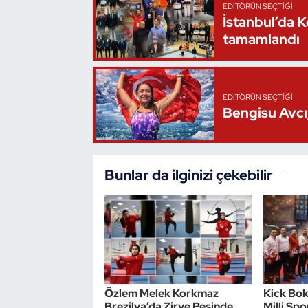
EDITÖRÜN SEÇTIĞI
Oryantiring
İstanbul’da 
tamamlandı
Özel Sporcular
Paralimpik
EDITÖRÜN SEÇTIĞI
Bengisu Avcı,
Ragbi
Satranç
Bunlar da ilginizi çekebilir
Su Topu
Sualtı Sporları
Tekvando
Özlem Melek Korkmaz
Kick Bok
Tenis
Brezilya’da Zirve Peşinde
Milli Sp