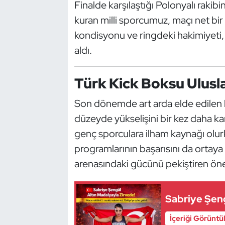
Güreş
Finalde karşılaştığı Polonyalı rakib
kuran milli sporcumuz, maçı net bir g
Halter
kondisyonu ve ringdeki hakimiyeti, 
aldı.
Hava Sporları
Türk Kick Boksu Ulusl
Hentbol
Son dönemde art arda elde edilen b
İşitme Engelli Sporcular
düzeyde yükselişini bir kez daha ka
Judo ve Kuraş
genç sporculara ilham kaynağı olurk
programlarının başarısını da ortay
Kano ve Rafting
arenasındaki gücünü pekiştiren öne
Karate
Sabriye Şeng
Kayak
İçeriği Görüntü