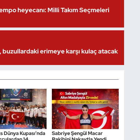
Kempo heyecanı: Milli Takım Seçmeleri
 buzullardaki erimeye karşı kulaç atacak
s Dünya Kupası’nda
Sabriye Şengül Macar
orculardan 14
Rakibini Nakavtla Yendi