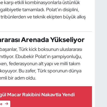
ine karşı etkili kombinasyonlarla üstünlük
alibiyetle tamamladı. Polat’ın disiplini,
tribünlerden ve teknik ekipten büyük alkış
ararası Arenada Yükseliyor
aşarılar, Türk kick boksunun uluslararası
nıtlıyor. Ebubekir Polat’ın şampiyonluğu,
en, federasyonun alt yapı ve milli takım
a koyuyor. Bu zafer, Türk sporunun dünya
mli bir adım oldu.
ül Macar Rakibini Nakavtla Yendi
le