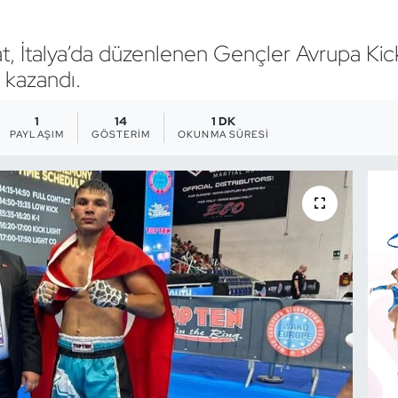
at, İtalya’da düzenlenen Gençler Avrupa K
 kazandı.
1
14
1 DK
PAYLAŞIM
GÖSTERIM
OKUNMA SÜRESI