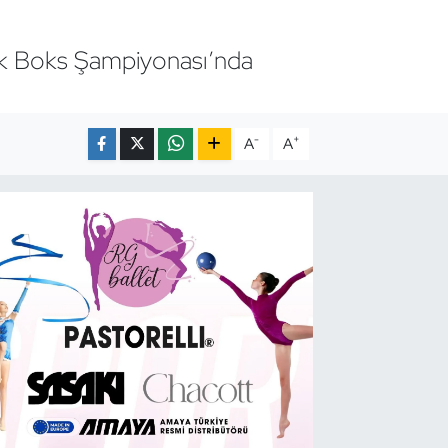
ick Boks Şampiyonası’nda
-
+
A
A