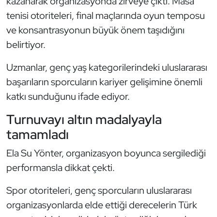
kazanarak organizasyonda zirveye çıktı. Masa
Güreş
tenisi otoriteleri, final maçlarında oyun temposu
Halter
ve konsantrasyonun büyük önem taşıdığını
belirtiyor.
Hava Sporları
Uzmanlar, genç yaş kategorilerindeki uluslararası
Hentbol
başarıların sporcuların kariyer gelişimine önemli
katkı sunduğunu ifade ediyor.
İşitme Engelli Sporcular
Turnuvayı altın madalyayla
Judo ve Kuraş
tamamladı
Kano ve Rafting
Ela Su Yönter, organizasyon boyunca sergilediği
performansla dikkat çekti.
Karate
Spor otoriteleri, genç sporcuların uluslararası
Kayak
organizasyonlarda elde ettiği derecelerin Türk