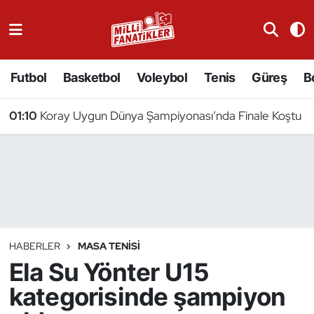
Atıcılık
Futbol
Basketbol
Voleybol
Tenis
Güreş
B
Atletizm
01:10
Koray Uygun Dünya Şampiyonası’nda Finale Koştu
Badminton
Basketbol
Beyzbol
Bilardo
HABERLER
MASA TENISI
Ela Su Yönter U15
Binicilik
kategorisinde şampiyon
Bisiklet