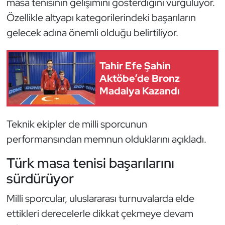
masa tenisinin gelişimini gösterdiğini vurguluyor.
Kempo
Özellikle altyapı kategorilerindeki başarıların
gelecek adına önemli olduğu belirtiliyor.
Kick Boks
Kürek
Tahir Efe Şahin
Aktöbe’de Bronz
Masa Tenisi
Madalya Kazandı
Modern Pentatlon
Teknik ekipler de milli sporcunun
Motor Sporları
performansından memnun olduklarını açıkladı.
Türk masa tenisi başarılarını
Muay Thai
sürdürüyor
Okçuluk
Milli sporcular, uluslararası turnuvalarda elde
ettikleri derecelerle dikkat çekmeye devam
Optimist