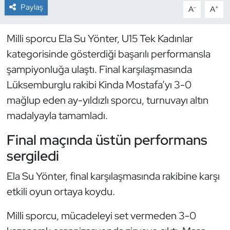
Paylaş
-
+
A
A
Dans Sporları
Milli sporcu Ela Su Yönter, U15 Tek Kadınlar
Dövüş Sanatı
kategorisinde gösterdiği başarılı performansla
şampiyonluğa ulaştı. Final karşılaşmasında
E-Spor
Lüksemburglu rakibi Kinda Mostafa’yı 3-0
mağlup eden ay-yıldızlı sporcu, turnuvayı altın
Eskrim
madalyayla tamamladı.
Futbol
Final maçında üstün performans
sergiledi
Futsal
Ela Su Yönter, final karşılaşmasında rakibine karşı
Genel
etkili oyun ortaya koydu.
Golf
Milli sporcu, mücadeleyi set vermeden 3-0