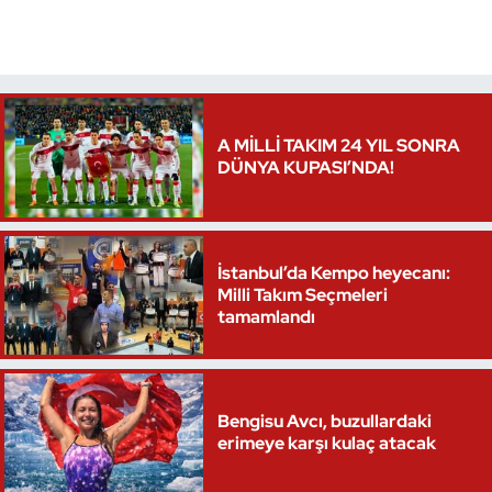
Triatlon
Voleybol
A MİLLİ TAKIM 24 YIL SONRA
Vücut Geliştirme Fitness
DÜNYA KUPASI’NDA!
Wushu Kungfu
Yelken
İstanbul’da Kempo heyecanı:
Milli Takım Seçmeleri
tamamlandı
Yüzme
Bengisu Avcı, buzullardaki
erimeye karşı kulaç atacak