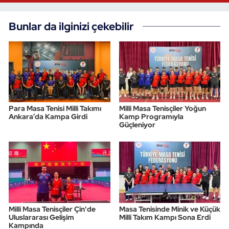
Bunlar da ilginizi çekebilir
Para Masa Tenisi Milli Takımı
Milli Masa Tenisçiler Yoğun
Ankara’da Kampa Girdi
Kamp Programıyla
Güçleniyor
Milli Masa Tenisçiler Çin'de
Masa Tenisinde Minik ve Küçük
Uluslararası Gelişim
Milli Takım Kampı Sona Erdi
Kampında