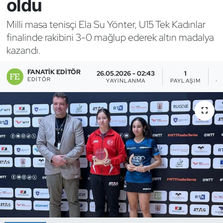
oldu
Bocce Bowling Dart
Milli masa tenisçi Ela Su Yönter, U15 Tek Kadınlar
finalinde rakibini 3-0 mağlup ederek altın madalya
Boks
kazandı.
Briç
FANATIK EDITÖR
26.05.2026 - 02:43
1
EDITÖR
YAYINLANMA
PAYLAŞIM
G
Buz Hokeyi
Buz Pateni
Çim Hokeyi
Cimnastik
Curling
Dağcılık