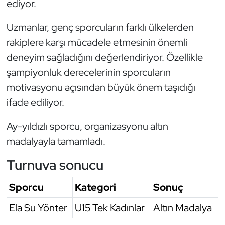
ediyor.
Oryantiring
Uzmanlar, genç sporcuların farklı ülkelerden
Özel Sporcular
rakiplere karşı mücadele etmesinin önemli
deneyim sağladığını değerlendiriyor. Özellikle
Paralimpik
şampiyonluk derecelerinin sporcuların
motivasyonu açısından büyük önem taşıdığı
Ragbi
ifade ediliyor.
Satranç
Ay-yıldızlı sporcu, organizasyonu altın
madalyayla tamamladı.
Su Topu
Turnuva sonucu
Sualtı Sporları
Sporcu
Kategori
Sonuç
Tekvando
Ela Su Yönter
U15 Tek Kadınlar
Altın Madalya
Tenis