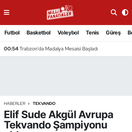
Atıcılık
Futbol
Basketbol
Voleybol
Tenis
Güreş
B
Atletizm
00:54
Trabzon'da Madalya Mesaisi Başladı
Badminton
Basketbol
Beyzbol
Bilardo
HABERLER
TEKVANDO
Elif Sude Akgül Avrupa
Binicilik
Tekvando Şampiyonu
Bisiklet