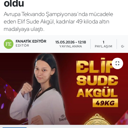
oldu
Bocce Bowling Dart
Avrupa Tekvando Şampiyonası’nda mücadele
eden Elif Sude Akgül, kadınlar 49 kiloda altın
Boks
madalyaya ulaştı.
Briç
FANATIK EDITÖR
15.05.2026 - 12:18
1
EDITÖR
YAYINLANMA
PAYLAŞIM
GÖ
Buz Hokeyi
Buz Pateni
Çim Hokeyi
Cimnastik
Curling
Dağcılık