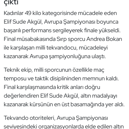
çıktı
Güreş
Kadınlar 49 kilo kategorisinde mücadele eden
Halter
Elif Sude Akgül, Avrupa Şampiyonası boyunca
başarılı performans sergileyerek finale yükseldi.
Hava Sporları
Final müsabakasında Sırp sporcu Andrea Bokan
Hentbol
ile karşılaşan milli tekvandocu, mücadeleyi
kazanarak Avrupa şampiyonluğuna ulaştı.
İşitme Engelli Sporcular
Teknik ekip, milli sporcunun özellikle maç
Judo ve Kuraş
temposu ve taktik disiplininden memnun kaldı.
Final karşılaşmasında kritik anları doğru
Kano ve Rafting
değerlendiren Elif Sude Akgül, altın madalyayı
kazanarak kürsünün en üst basamağında yer aldı.
Karate
Tekvando otoriteleri, Avrupa Şampiyonası
Kayak
seviyesindeki organizasyonlarda elde edilen altın