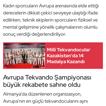
Kadın sporcuların Avrupa arenasında elde ettiği
Oryantiring
derecelerin dikkat çekici seviyeye ulaştığı ifade
Özel Sporcular
edilirken, teknik ekiplerin sporcuların fiziksel ve
mental gelişimine yönelik çalışmalarının olumlu
Paralimpik
sonuç verdiği değerlendiriliyor.
Ragbi
Milli Tekvandocular
Kazakistan'da 14
Satranç
Madalya Kazandı
Su Topu
Avrupa Tekvando Şampiyonası
Sualtı Sporları
büyük rekabete sahne oldu
Tekvando
Almanya’da düzenlenen organizasyon,
Avrupa’nın en güçlü tekvandocularını aynı
Tenis