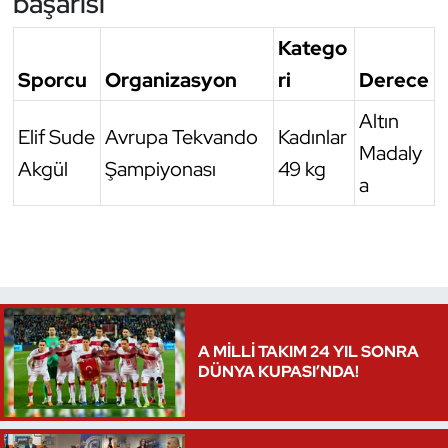
başarısı
Katego
Sporcu
Organizasyon
ri
Derece
Altın
Elif Sude
Avrupa Tekvando
Kadınlar
Madaly
Akgül
Şampiyonası
49 kg
a
A MİLLİ TAKIM 24 YIL SONRA
DÜNYA KUPASI’NDA!