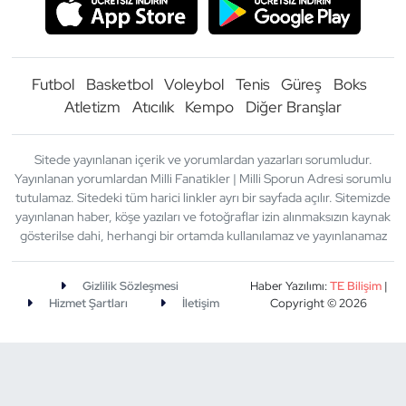
Futbol
Basketbol
Voleybol
Tenis
Güreş
Boks
Atletizm
Atıcılık
Kempo
Diğer Branşlar
Sitede yayınlanan içerik ve yorumlardan yazarları sorumludur.
Yayınlanan yorumlardan Milli Fanatikler | Milli Sporun Adresi sorumlu
tutulamaz. Sitedeki tüm harici linkler ayrı bir sayfada açılır. Sitemizde
yayınlanan haber, köşe yazıları ve fotoğraflar izin alınmaksızın kaynak
gösterilse dahi, herhangi bir ortamda kullanılamaz ve yayınlanamaz
Gizlilik Sözleşmesi
Haber Yazılımı:
TE Bilişim
|
Hizmet Şartları
İletişim
Copyright © 2026