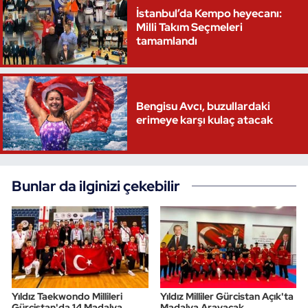
İstanbul’da Kempo heyecanı:
Milli Takım Seçmeleri
tamamlandı
Bengisu Avcı, buzullardaki
erimeye karşı kulaç atacak
Bunlar da ilginizi çekebilir
Yıldız Taekwondo Millileri
Yıldız Milliler Gürcistan Açık'ta
Gürcistan'da 14 Madalya
Madalya Arayacak