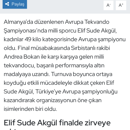
Paylaş
-
+
A
A
Dans Sporları
Almanya’da düzenlenen Avrupa Tekvando
Dövüş Sanatı
Şampiyonası’nda milli sporcu Elif Sude Akgül,
kadınlar 49 kilo kategorisinde Avrupa şampiyonu
E-Spor
oldu. Final müsabakasında Sırbistanlı rakibi
Andrea Bokan ile karşı karşıya gelen milli
Eskrim
tekvandocu, başarılı performansıyla altın
Futbol
madalyaya uzandı. Turnuva boyunca ortaya
koyduğu etkili mücadeleyle dikkat çeken Elif
Futsal
Sude Akgül, Türkiye’ye Avrupa şampiyonluğu
kazandırarak organizasyonun öne çıkan
Genel
isimlerinden biri oldu.
Golf
Elif Sude Akgül finalde zirveye