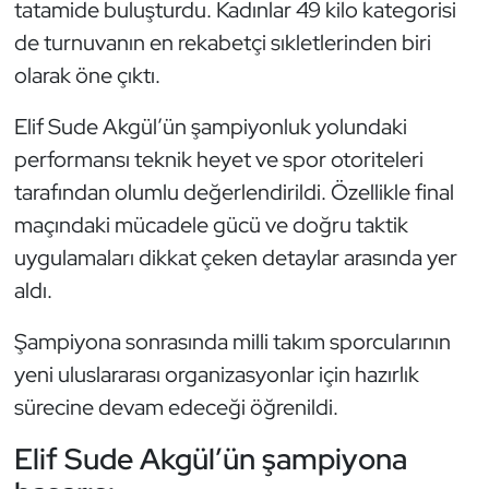
tatamide buluşturdu. Kadınlar 49 kilo kategorisi
de turnuvanın en rekabetçi sıkletlerinden biri
Triatlon
olarak öne çıktı.
Voleybol
Elif Sude Akgül’ün şampiyonluk yolundaki
Vücut Geliştirme Fitness
performansı teknik heyet ve spor otoriteleri
tarafından olumlu değerlendirildi. Özellikle final
Wushu Kungfu
maçındaki mücadele gücü ve doğru taktik
uygulamaları dikkat çeken detaylar arasında yer
Yelken
aldı.
Yüzme
Şampiyona sonrasında milli takım sporcularının
yeni uluslararası organizasyonlar için hazırlık
sürecine devam edeceği öğrenildi.
Elif Sude Akgül’ün şampiyona