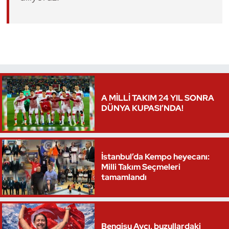
Triatlon
Voleybol
Vücut Geliştirme Fitness
A MİLLİ TAKIM 24 YIL SONRA
Wushu Kungfu
DÜNYA KUPASI’NDA!
Yelken
Yüzme
İstanbul’da Kempo heyecanı:
Milli Takım Seçmeleri
tamamlandı
Bengisu Avcı, buzullardaki