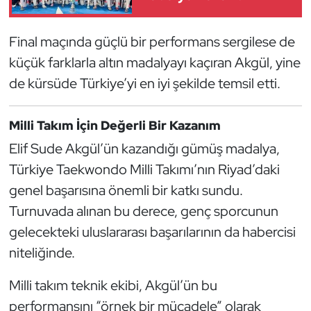
Kempo
Final maçında güçlü bir performans sergilese de
Kick Boks
küçük farklarla altın madalyayı kaçıran Akgül, yine
de kürsüde Türkiye’yi en iyi şekilde temsil etti.
Kürek
Masa Tenisi
Milli Takım İçin Değerli Bir Kazanım
Elif Sude Akgül’ün kazandığı gümüş madalya,
Modern Pentatlon
Türkiye Taekwondo Milli Takımı’nın Riyad’daki
genel başarısına önemli bir katkı sundu.
Motor Sporları
Turnuvada alınan bu derece, genç sporcunun
Muay Thai
gelecekteki uluslararası başarılarının da habercisi
niteliğinde.
Okçuluk
Milli takım teknik ekibi, Akgül’ün bu
Optimist
performansını “örnek bir mücadele” olarak