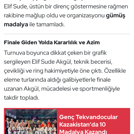
Güreş
Elif Sude, üstün bir direnç göstermesine rağmen
rakibine mağlup oldu ve organizasyonu
gümüş
Halter
madalya
ile tamamladı.
Hava Sporları
Finale Giden Yolda Kararlılık ve Azim
Hentbol
Turnuva boyunca dikkat çeken bir grafik
sergileyen Elif Sude Akgül, teknik becerisi,
İşitme Engelli Sporcular
çevikliği ve ring hakimiyetiyle öne çıktı. Özellikle
Judo ve Kuraş
eleme turlarında aldığı galibiyetlerle finale
uzanan Akgül, mücadelesi ve sportmenliğiyle
Kano ve Rafting
takdir topladı.
Karate
Genç Tekvandocular
Kazakistan'da 10
Kayak
Madalya Kazandı