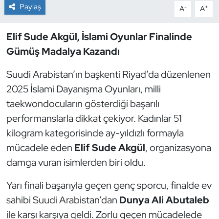
Paylaş
-
+
A
A
Dans Sporları
Elif Sude Akgül, İslami Oyunlar Finalinde
Dövüş Sanatı
Gümüş Madalya Kazandı
E-Spor
Suudi Arabistan’ın başkenti Riyad’da düzenlenen
2025 İslami Dayanışma Oyunları, milli
Eskrim
taekwondocuların gösterdiği başarılı
performanslarla dikkat çekiyor. Kadınlar 51
Futbol
kilogram kategorisinde ay-yıldızlı formayla
mücadele eden
Elif Sude Akgül
, organizasyona
Futsal
damga vuran isimlerden biri oldu.
Genel
Yarı finali başarıyla geçen genç sporcu, finalde ev
Golf
sahibi Suudi Arabistan’dan
Dunya Ali Abutaleb
ile karşı karşıya geldi. Zorlu geçen mücadelede