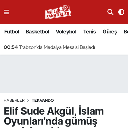
Atıcılık
Futbol
Basketbol
Voleybol
Tenis
Güreş
B
Atletizm
00:54
Trabzon'da Madalya Mesaisi Başladı
Badminton
Basketbol
Beyzbol
Bilardo
HABERLER
TEKVANDO
Elif Sude Akgül, İslam
Binicilik
Oyunları’nda gümüş
Bisiklet