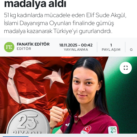
madalya aldı
Bocce Bowling Dart
51 kg kadınlarda mücadele eden Elif Sude Akgül,
İslami Dayanışma Oyunları finalinde gümüş
Boks
madalya kazanarak Türkiye’yi gururlandırdı.
Briç
FANATIK EDITÖR
18.11.2025 - 00:42
1
EDITÖR
YAYINLANMA
PAYLAŞIM
GÖ
Buz Hokeyi
Buz Pateni
Çim Hokeyi
Cimnastik
Curling
Dağcılık