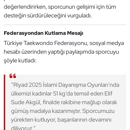
değerlendirirken, sporcunun gelişimi için tüm
Oryantiring
desteğin sürdürüleceğini vurguladı.
Özel Sporcular
Federasyondan Kutlama Mesajı
Paralimpik
Türkiye Taekwondo Federasyonu, sosyal medya
hesabı üzerinden yaptığı paylaşımda sporcuyu
Ragbi
şöyle kutladı:
Satranç
Su Topu
“Riyad 2025 İslami Dayanışma Oyunları’nda
ülkemizi kadınlar 51 kg’da temsil eden Elif
Sualtı Sporları
Sude Akgül, finalde rakibine mağlup olarak
gümüş madalya kazanmıştır. Sporcumuzu
Tekvando
yürekten kutluyor, başarılarının devamını
Tenis
diliyoruz.”