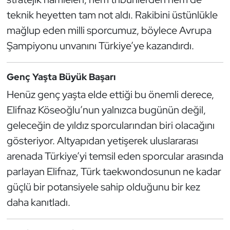
Kempo
teknik heyetten tam not aldı. Rakibini üstünlükle
mağlup eden milli sporcumuz, böylece Avrupa
Kick Boks
Şampiyonu unvanını Türkiye’ye kazandırdı.
Kürek
Genç Yaşta Büyük Başarı
Masa Tenisi
Henüz genç yaşta elde ettiği bu önemli derece,
Elifnaz Köseoğlu’nun yalnızca bugünün değil,
Modern Pentatlon
geleceğin de yıldız sporcularından biri olacağını
gösteriyor. Altyapıdan yetişerek uluslararası
Motor Sporları
arenada Türkiye’yi temsil eden sporcular arasında
Muay Thai
parlayan Elifnaz, Türk taekwondosunun ne kadar
güçlü bir potansiyele sahip olduğunu bir kez
Okçuluk
daha kanıtladı.
Optimist