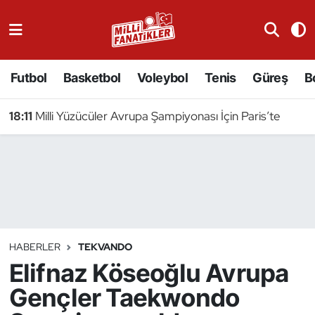
Atıcılık
Futbol
Basketbol
Voleybol
Tenis
Güreş
B
Atletizm
18:11
Milli Yüzücüler Avrupa Şampiyonası İçin Paris’te
Badminton
Basketbol
Beyzbol
Bilardo
HABERLER
TEKVANDO
Elifnaz Köseoğlu Avrupa
Binicilik
Gençler Taekwondo
Bisiklet