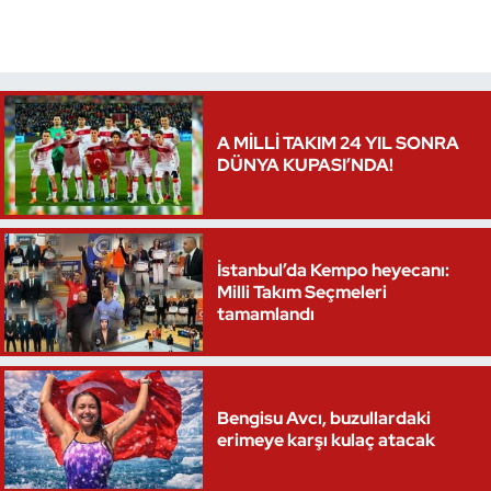
Triatlon
Voleybol
A MİLLİ TAKIM 24 YIL SONRA
Vücut Geliştirme Fitness
DÜNYA KUPASI’NDA!
Wushu Kungfu
Yelken
İstanbul’da Kempo heyecanı:
Milli Takım Seçmeleri
tamamlandı
Yüzme
Bengisu Avcı, buzullardaki
erimeye karşı kulaç atacak