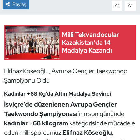
Paylaş
-
+
A
A
Dans Sporları
Dövüş Sanatı
Milli Tekvandocular
Kazakistan'da 14
E-Spor
Madalya Kazandı
Eskrim
Elifnaz Köseoğlu, Avrupa Gençler Taekwondo
Futbol
Şampiyonu Oldu
Kadınlar +68 Kg’da Altın Madalya Sevinci
Futsal
İsviçre’de düzenlenen Avrupa Gençler
Genel
Taekwondo Şampiyonası
’nın son gününde
kadınlar +68 kilogram
kategorisinde mücadele
Golf
eden milli sporcumuz
Elifnaz Köseoğlu
,