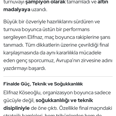
turnuvayı
şampiyon olarak
tamamladı ve
altın
Güreş
madalyaya
uzandı.
Halter
Büyük bir özveriyle hazırlıklarını sürdüren ve
Hava Sporları
turnuva boyunca üstün bir performans
sergileyen Elifnaz, maç boyunca rakiplerine şans
Hentbol
tanımadı. Tüm dikkatlerin üzerine çevrildiği final
karşılaşmasında da aynı kararlılıkla mücadele
İşitme Engelli Sporcular
eden genç sporcumuz, Avrupa’nın zirvesine adını
yazdırmayı başardı.
Judo ve Kuraş
Kano ve Rafting
Finalde Güç, Teknik ve Soğukkanlılık
Elifnaz Köseoğlu, organizasyon boyunca sadece
Karate
gücüyle değil,
soğukkanlılığı ve teknik
Kayak
disipliniyle
de öne çıktı. Özellikle final maçındaki
stratejik hamleleri, hem tribünlerden hem de