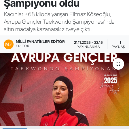
Şampiyonu oldu
Bocce Bowling Dart
Kadınlar +68 kiloda yarışan Elifnaz Köseoğlu,
Avrupa Gençler Taekwondo Şampiyonası’nda
Boks
altın madalya kazanarak zirveye çıktı.
Briç
MILLI FANATIKLER EDITÖR
21.11.2025 - 22:15
1
EDITÖR
YAYINLANMA
PAYLAŞI
Buz Hokeyi
Buz Pateni
Çim Hokeyi
Cimnastik
Curling
Dağcılık