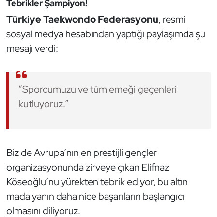
Tebrikler Şampiyon!
Oryantiring
Türkiye Taekwondo Federasyonu
, resmi
sosyal medya hesabından yaptığı paylaşımda şu
Özel Sporcular
mesajı verdi:
Paralimpik
Ragbi
“Sporcumuzu ve tüm emeği geçenleri
kutluyoruz.”
Satranç
Su Topu
Biz de Avrupa’nın en prestijli gençler
Sualtı Sporları
organizasyonunda zirveye çıkan Elifnaz
Köseoğlu’nu yürekten tebrik ediyor, bu altın
Tekvando
madalyanın daha nice başarıların başlangıcı
olmasını diliyoruz.
Tenis