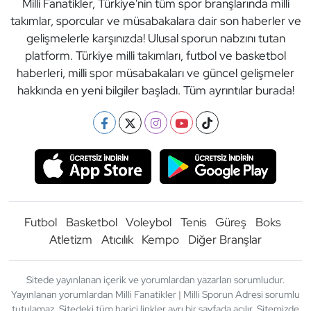
Milli Fanatikler, Türkiye'nin tüm spor branşlarında milli
takımlar, sporcular ve müsabakalara dair son haberler ve
gelişmelerle karşınızda! Ulusal sporun nabzını tutan
platform. Türkiye milli takımları, futbol ve basketbol
haberleri, milli spor müsabakaları ve güncel gelişmeler
hakkında en yeni bilgiler başladı. Tüm ayrıntılar burada!
Futbol
Basketbol
Voleybol
Tenis
Güreş
Boks
Atletizm
Atıcılık
Kempo
Diğer Branşlar
Sitede yayınlanan içerik ve yorumlardan yazarları sorumludur.
Yayınlanan yorumlardan Milli Fanatikler | Milli Sporun Adresi sorumlu
tutulamaz. Sitedeki tüm harici linkler ayrı bir sayfada açılır. Sitemizde