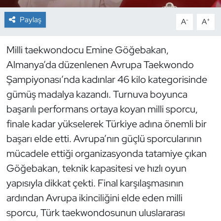
Paylaş
-
+
A
A
Dans Sporları
Dövüş Sanatı
Milli taekwondocu Emine Göğebakan,
Almanya’da düzenlenen Avrupa Taekwondo
E-Spor
Şampiyonası’nda kadınlar 46 kilo kategorisinde
gümüş madalya kazandı. Turnuva boyunca
Eskrim
başarılı performans ortaya koyan milli sporcu,
finale kadar yükselerek Türkiye adına önemli bir
Futbol
başarı elde etti. Avrupa’nın güçlü sporcularının
Futsal
mücadele ettiği organizasyonda tatamiye çıkan
Göğebakan, teknik kapasitesi ve hızlı oyun
Genel
yapısıyla dikkat çekti. Final karşılaşmasının
ardından Avrupa ikinciliğini elde eden milli
Golf
sporcu, Türk taekwondosunun uluslararası