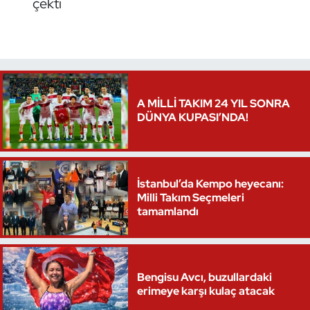
çekti
A MİLLİ TAKIM 24 YIL SONRA
DÜNYA KUPASI’NDA!
İstanbul’da Kempo heyecanı:
Milli Takım Seçmeleri
tamamlandı
Bengisu Avcı, buzullardaki
erimeye karşı kulaç atacak