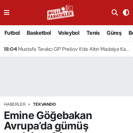
Atıcılık
Futbol
Basketbol
Voleybol
Tenis
Güreş
B
Atletizm
18:04
Mustafa Tarakcı GP Prešov II’de Altın Madalya Kazandı
Badminton
Basketbol
Beyzbol
Bilardo
HABERLER
TEKVANDO
Emine Göğebakan
Binicilik
Avrupa’da gümüş
Bisiklet