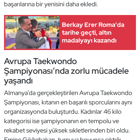
Güreş
başarılarına bir yenisini daha ekledi.
Halter
Berkay Erer Roma'da
tarihe geçti, altın
Hava Sporları
madalyayı kazandı
Hentbol
Avrupa Taekwondo
İşitme Engelli Sporcular
Şampiyonası’nda zorlu mücadele
yaşandı
Judo ve Kuraş
Almanya’da gerçekleştirilen Avrupa Taekwondo
Kano ve Rafting
Şampiyonası, kıtanın en başarılı sporcularını aynı
organizasyonda buluşturdu. Kadınlar 46 kilo
Karate
kategorisi ise şampiyonanın en tempolu ve
rekabet seviyesi yüksek sıkletlerinden biri oldu.
Kayak
Emine Göğebakan, turnuva boyunca çıktığı