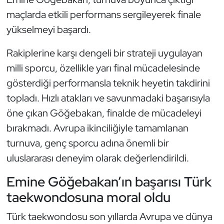
Kempo
maçlarda etkili performans sergileyerek finale
yükselmeyi başardı.
Kick Boks
Rakiplerine karşı dengeli bir strateji uygulayan
Kürek
milli sporcu, özellikle yarı final mücadelesinde
gösterdiği performansla teknik heyetin takdirini
Masa Tenisi
topladı. Hızlı atakları ve savunmadaki başarısıyla
Modern Pentatlon
öne çıkan Göğebakan, finalde de mücadeleyi
bırakmadı. Avrupa ikinciliğiyle tamamlanan
Motor Sporları
turnuva, genç sporcu adına önemli bir
uluslararası deneyim olarak değerlendirildi.
Muay Thai
Emine Göğebakan’ın başarısı Türk
Okçuluk
taekwondosuna moral oldu
Optimist
Türk taekwondosu son yıllarda Avrupa ve dünya