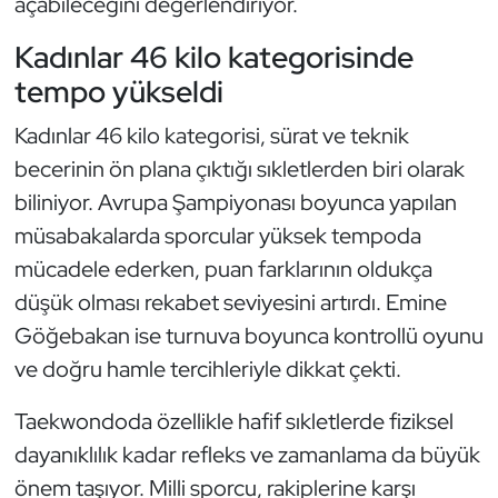
açabileceğini değerlendiriyor.
Triatlon
Kadınlar 46 kilo kategorisinde
tempo yükseldi
Voleybol
Kadınlar 46 kilo kategorisi, sürat ve teknik
Vücut Geliştirme Fitness
becerinin ön plana çıktığı sıkletlerden biri olarak
biliniyor. Avrupa Şampiyonası boyunca yapılan
Wushu Kungfu
müsabakalarda sporcular yüksek tempoda
mücadele ederken, puan farklarının oldukça
Yelken
düşük olması rekabet seviyesini artırdı. Emine
Yüzme
Göğebakan ise turnuva boyunca kontrollü oyunu
ve doğru hamle tercihleriyle dikkat çekti.
Taekwondoda özellikle hafif sıkletlerde fiziksel
dayanıklılık kadar refleks ve zamanlama da büyük
önem taşıyor. Milli sporcu, rakiplerine karşı