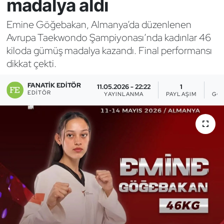
madalya aldı
Bocce Bowling Dart
Emine Göğebakan, Almanya’da düzenlenen
Avrupa Taekwondo Şampiyonası’nda kadınlar 46
Boks
kiloda gümüş madalya kazandı. Final performansı
dikkat çekti.
Briç
FANATIK EDITÖR
11.05.2026 - 22:22
1
Buz Hokeyi
EDITÖR
YAYINLANMA
PAYLAŞIM
GÖ
Buz Pateni
Çim Hokeyi
Cimnastik
Curling
Dağcılık