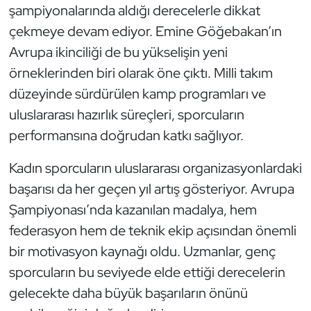
şampiyonalarında aldığı derecelerle dikkat
Oryantiring
çekmeye devam ediyor. Emine Göğebakan’ın
Avrupa ikinciliği de bu yükselişin yeni
Özel Sporcular
örneklerinden biri olarak öne çıktı. Milli takım
Paralimpik
düzeyinde sürdürülen kamp programları ve
uluslararası hazırlık süreçleri, sporcuların
Ragbi
performansına doğrudan katkı sağlıyor.
Satranç
Kadın sporcuların uluslararası organizasyonlardaki
başarısı da her geçen yıl artış gösteriyor. Avrupa
Su Topu
Şampiyonası’nda kazanılan madalya, hem
federasyon hem de teknik ekip açısından önemli
Sualtı Sporları
bir motivasyon kaynağı oldu. Uzmanlar, genç
Tekvando
sporcuların bu seviyede elde ettiği derecelerin
gelecekte daha büyük başarıların önünü
Tenis