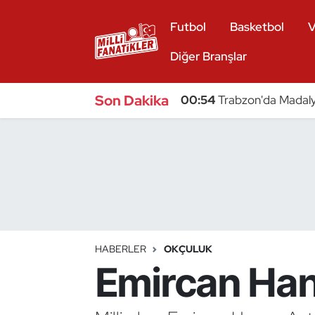
Futbol
Basketbol
V
Atıcılık
Diğer Branşlar
Atletizm
Son Dakika
00:54
Trabzon'da Madaly
Badminton
Basketbol
Beyzbol
Bilardo
HABERLER
OKÇULUK
Emircan Han
Binicilik
Bisiklet