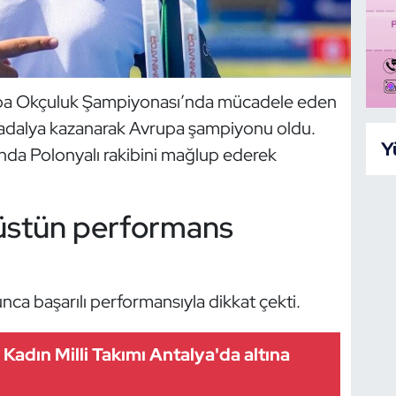
pa Okçuluk Şampiyonası’nda mücadele eden
 madalya kazanarak Avrupa şampiyonu oldu.
Y
ında Polonyalı rakibini mağlup ederek
e üstün performans
a başarılı performansıyla dikkat çekti.
Kadın Milli Takımı Antalya'da altına