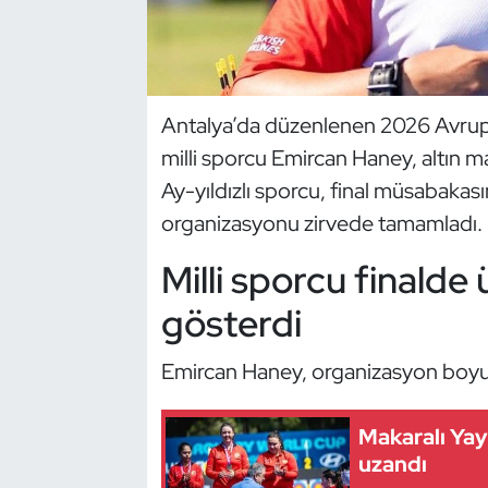
Dans Sporları
Dövüş Sanatı
Antalya’da düzenlenen 2026 Avru
milli sporcu Emircan Haney, altın
E-Spor
Ay-yıldızlı sporcu, final müsabakas
Eskrim
organizasyonu zirvede tamamladı.
Milli sporcu finald
Futbol
gösterdi
Futsal
Emircan Haney, organizasyon boyunc
Genel
Makaralı Yay 
Golf
uzandı