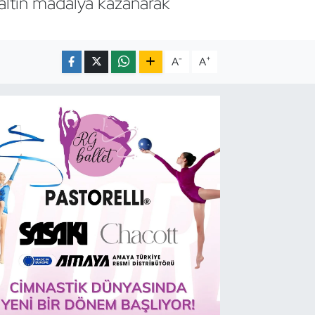
altın madalya kazanarak
-
+
A
A