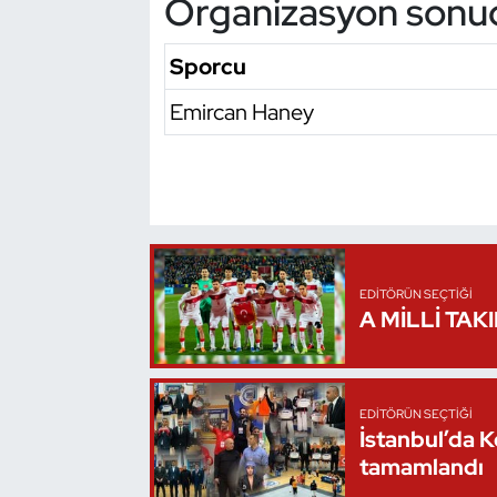
Organizasyon sonu
Oryantiring
Sporcu
Özel Sporcular
Emircan Haney
Paralimpik
Ragbi
Satranç
EDITÖRÜN SEÇTIĞI
Su Topu
A MİLLİ TAK
Sualtı Sporları
EDITÖRÜN SEÇTIĞI
Tekvando
İstanbul’da 
tamamlandı
Tenis