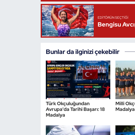
Triatlon
EDITÖRÜN SEÇTIĞI
Bengisu Avcı,
Voleybol
Vücut Geliştirme Fitness
Bunlar da ilginizi çekebilir
Wushu Kungfu
Yelken
Yüzme
Türk Okçuluğundan
Milli Ok
Avrupa'da Tarihi Başarı: 18
Madalya
Madalya