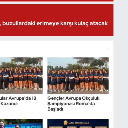
 buzullardaki erimeye karşı kulaç atacak
çular Avrupa'da 18
Gençler Avrupa Okçuluk
 Kazandı
Şampiyonası Roma'da
Başladı