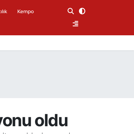
ılık
Kempo
yonu oldu