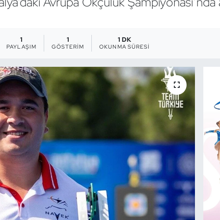
alya’daki Avrupa Okçuluk Şampiyonası’nda 
1
1
1 DK
PAYLAŞIM
GÖSTERIM
OKUNMA SÜRESI