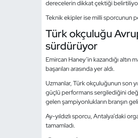
derecelerin dikkat çektiği belirtiliyo
Kempo
Teknik ekipler ise milli sporcunun
Kick Boks
Türk okçuluğu Avrup
Kürek
sürdürüyor
Masa Tenisi
Emircan Haney’in kazandığı altın m
başarıları arasında yer aldı.
Modern Pentatlon
Uzmanlar, Türk okçuluğunun son yı
Motor Sporları
güçlü performans sergilediğini değe
Muay Thai
gelen şampiyonlukların branşın geli
Ay-yıldızlı sporcu, Antalya’daki o
Okçuluk
tamamladı.
Optimist