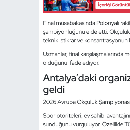
Güreş
İçeriği Görüntü
Halter
Final müsabakasında Polonyalı rakib
şampiyonluğunu elde etti. Okçuluk 
Hava Sporları
teknik istikrar ve konsantrasyonun 
Hentbol
Uzmanlar, final karşılaşmalarında me
İşitme Engelli Sporcular
olduğunu ifade ediyor.
Antalya’daki organi
Judo ve Kuraş
geldi
Kano ve Rafting
2026 Avrupa Okçuluk Şampiyonası, 
Karate
Spor otoriteleri, ev sahibi avantajı
Kayak
sunduğunu vurguluyor. Özellikle Tü