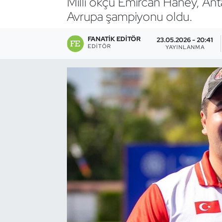
Milli okçu Emircan Haney, Ant
Avrupa şampiyonu oldu.
Bocce Bowling Dart
FANATIK EDITÖR
23.05.2026 - 20:41
Boks
EDITÖR
YAYINLANMA
Briç
Buz Hokeyi
Buz Pateni
Çim Hokeyi
Cimnastik
Curling
Dağcılık