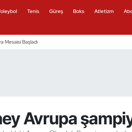
oleybol
Tenis
Güreş
Boks
Atletizm
Atıc
a Mesaisi Başladı
ey Avrupa şampi