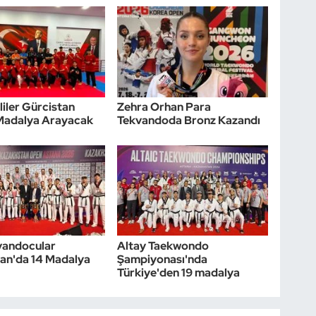
lliler Gürcistan
Zehra Orhan Para
 Madalya Arayacak
Tekvandoda Bronz Kazandı
kvandocular
Altay Taekwondo
an'da 14 Madalya
Şampiyonası'nda
Türkiye'den 19 madalya