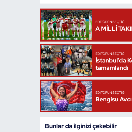
Oryantiring
EDITÖRÜN SEÇTIĞI
Özel Sporcular
A MİLLİ TAK
Paralimpik
Ragbi
EDITÖRÜN SEÇTIĞI
İstanbul’da 
tamamlandı
Satranç
Su Topu
EDITÖRÜN SEÇTIĞI
Sualtı Sporları
Bengisu Avcı,
Tekvando
Bunlar da ilginizi çekebilir
Tenis