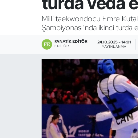
turda veda e
Bocce Bowling Dart
Milli taekwondocu Emre Kutal
Şampiyonası’nda ikinci turda 
Boks
FANATIK EDITÖR
Briç
24.10.2025 - 14:01
EDITÖR
YAYINLANMA
Buz Hokeyi
Buz Pateni
Çim Hokeyi
Cimnastik
Curling
Dağcılık