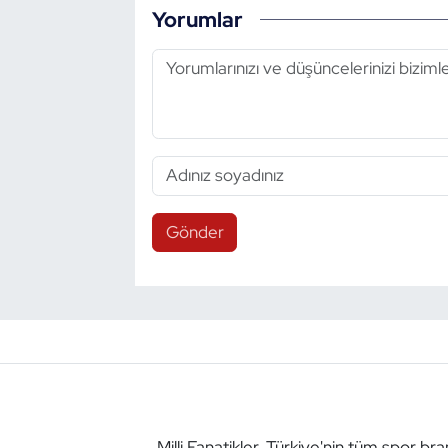
Yorumlar
Gönder
Milli Fanatikler, Türkiye'nin tüm spor br