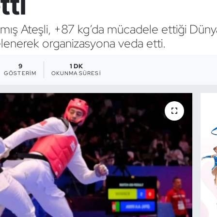
tti
mış Ateşli, +87 kg’da mücadele ettiği Dü
elenerek organizasyona veda etti.
9
1 DK
GÖSTERIM
OKUNMA SÜRESI