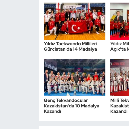
Triatlon
Voleybol
Vücut Geliştirme Fitness
Yıldız Taekwondo Millileri
Yıldız Mi
Gürcistan'da 14 Madalya
Açık'ta
Wushu Kungfu
Yelken
Yüzme
Genç Tekvandocular
Milli Te
Kazakistan'da 10 Madalya
Kazakist
Kazandı
Kazandı