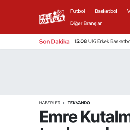
Futbol
Basketbol
V
Atıcılık
Diğer Branşlar
Atletizm
Son Dakika
15:08
U16 Erkek Basketbol
Badminton
Basketbol
Beyzbol
Bilardo
HABERLER
TEKVANDO
Emre Kutalmı
Binicilik
Bisiklet