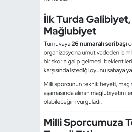
Güreş
İlk Turda Galibiyet,
Halter
Mağlubiyet
Hava Sporları
Turnuvaya
26 numaralı seribaşı
ol
Hentbol
organizasyona umut vadeden isimlerd
bir skorla galip gelmesi, beklentileri
İşitme Engelli Sporcular
karşısında istediği oyunu sahaya y
Judo ve Kuraş
Milli sporcunun teknik heyeti, maçı
Kano ve Rafting
aşamasında alınan mağlubiyetin ile
olabileceğini vurguladı.
Karate
Milli Sporcumuza 
Kayak