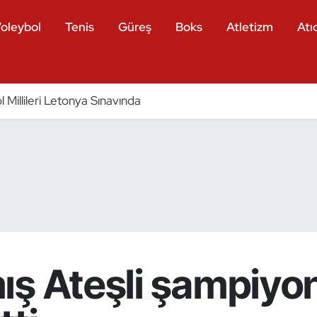
oleybol
Tenis
Güreş
Boks
Atletizm
Atıc
 Millileri Letonya Sınavında
ş Ateşli şampiyon