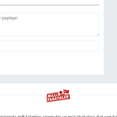
anşlarında milli takımlar, sporcular ve müsabakalara dair son h