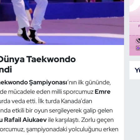
, Dünya Taekwondo
ndi
Y
aekwondo Şampiyonası
’nın ilk gününde,
nde mücadele eden milli sporcumuz
Emre
turda veda etti. İlk turda Kanada’dan
ında etkili bir oyun sergileyerek galip gelen
u Rafail Aiukaev
ile karşılaştı. Zorlu geçen
sporcumuz, şampiyonadaki yolculuğunu erken