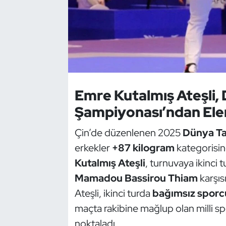
Dans Sporları
Dövüş Sanatı
E-Spor
Emre Kutalmış Ateşli
Eskrim
Şampiyonası’ndan Ele
Futbol
Çin’de düzenlenen 2025
Dünya T
erkekler
+87 kilogram
kategorisi
Futsal
Kutalmış Ateşli
, turnuvaya ikinci 
Mamadou Bassirou Thiam
karşıs
Genel
Ateşli, ikinci turda
bağımsız sporc
Golf
maçta rakibine mağlup olan milli 
noktaladı.