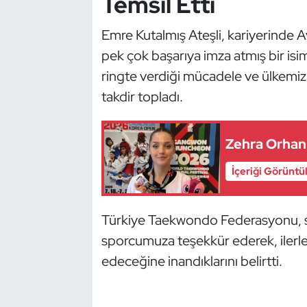
Temsil Etti
Kempo
Emre Kutalmış Ateşli, kariyerinde
Kick Boks
pek çok başarıya imza atmış bir is
ringte verdiği mücadele ve ülkemiz
Kürek
takdir topladı.
Masa Tenisi
Zehra Orhan
Modern Pentatlon
İçeriği Görüntü
Motor Sporları
Türkiye Taekwondo Federasyonu, s
Muay Thai
sporcumuza teşekkür ederek, ilerl
Okçuluk
edeceğine inandıklarını belirtti.
Optimist