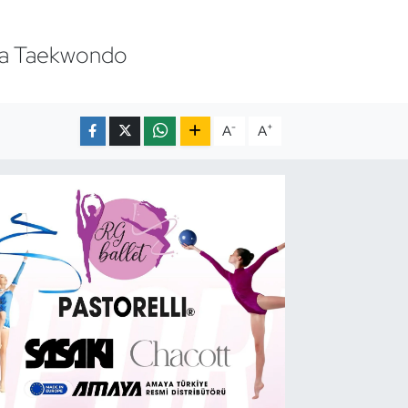
nya Taekwondo
-
+
A
A