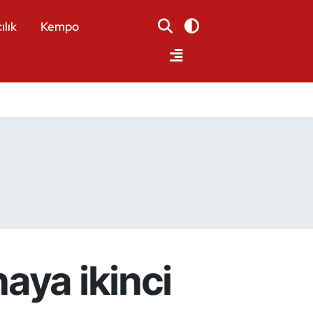
ılık
Kempo
aya ikinci