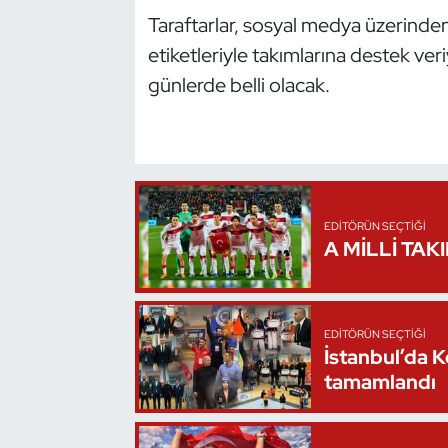
Taraftarlar, sosyal medya üzerind
Oryantiring
etiketleriyle takımlarına destek ver
Özel Sporcular
günlerde belli olacak.
Paralimpik
Ragbi
EDITÖRÜN SEÇTIĞI
Satranç
A MİLLİ TAK
Su Topu
Sualtı Sporları
EDITÖRÜN SEÇTIĞI
İstanbul’da 
tamamlandı
Tekvando
Tenis