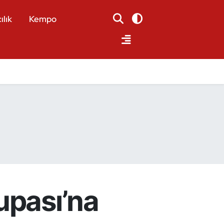
ılık
Kempo
upası’na