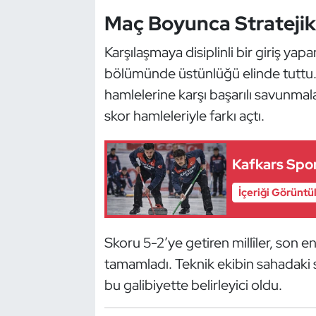
Güreş
Maç Boyunca Stratejik
Halter
Karşılaşmaya disiplinli bir giriş y
bölümünde üstünlüğü elinde tuttu. 
Hava Sporları
hamlelerine karşı başarılı savunma
Hentbol
skor hamleleriyle farkı açtı.
İşitme Engelli Sporcular
Kafkars Spor
Judo ve Kuraş
İçeriği Görüntü
Kano ve Rafting
Skoru 5-2’ye getiren millîler, son
Karate
tamamladı. Teknik ekibin sahadaki st
bu galibiyette belirleyici oldu.
Kayak