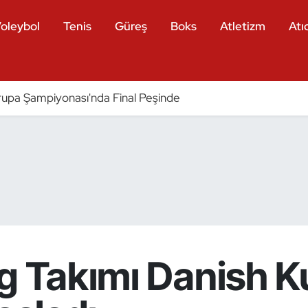
oleybol
Tenis
Güreş
Boks
Atletizm
Atıc
pa Şampiyonası'nda Final Peşinde
g Takımı Danish K