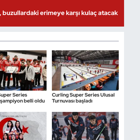
 buzullardaki erimeye karşı kulaç atacak
Super Series
Curling Super Series Ulusal
şampiyon belli oldu
Turnuvası başladı