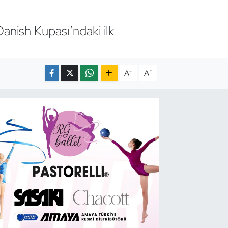
Danish Kupası’ndaki ilk
-
+
A
A