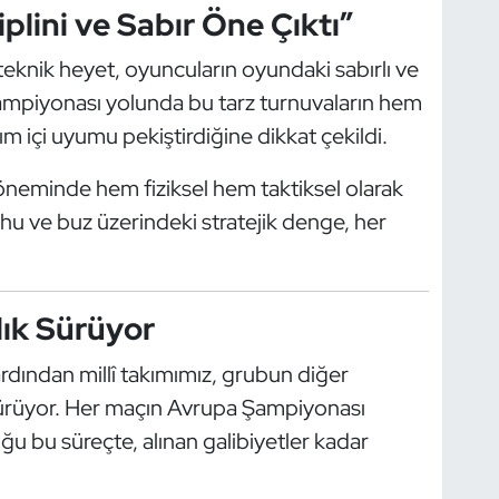
plini ve Sabır Öne Çıktı”
knik heyet, oyuncuların oyundaki sabırlı ve
mpiyonası yolunda bu tarz turnuvaların hem
 içi uyumu pekiştirdiğine dikkat çekildi.
neminde hem fiziksel hem taktiksel olarak
hu ve buz üzerindeki stratejik denge, her
lık Sürüyor
ardından millî takımımız, grubun diğer
sürdürüyor. Her maçın Avrupa Şampiyonası
u bu süreçte, alınan galibiyetler kadar