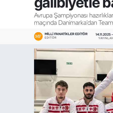
galibiyetle b
Bocce Bowling Dart
Avrupa Şampiyonası hazırlıklar
maçında Danimarka’dan Team 
Boks
MILLI FANATIKLER EDITÖR
Briç
14.11.2025 -
EDITÖR
YAYINLA
Buz Hokeyi
Buz Pateni
Çim Hokeyi
Cimnastik
Curling
Dağcılık