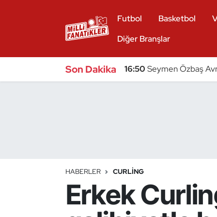
Futbol
Basketbol
V
Atıcılık
Diğer Branşlar
Atletizm
Son Dakika
16:50
Seymen Özbaş Avru
Badminton
Basketbol
Beyzbol
Bilardo
HABERLER
CURLING
Erkek Curlin
Binicilik
Bisiklet