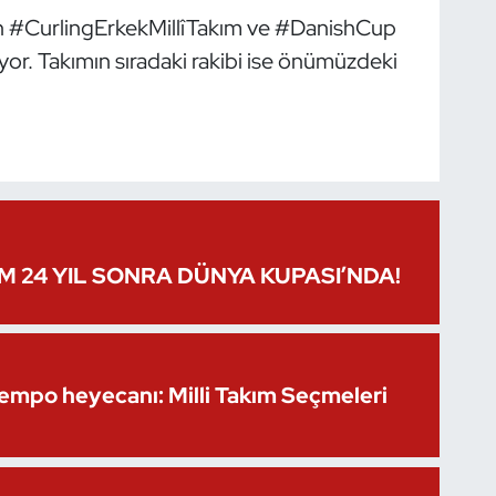
en #CurlingErkekMillîTakım ve #DanishCup
iyor. Takımın sıradaki rakibi ise önümüzdeki
IM 24 YIL SONRA DÜNYA KUPASI’NDA!
Kempo heyecanı: Milli Takım Seçmeleri