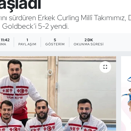
aşladı
ını sürdüren Erkek Curling Millî Takımımız, 
Goldbeck’i 5-2 yendi.
 11:42
1
5
2 DK
NMA
PAYLAŞIM
GÖSTERIM
OKUNMA SÜRESI