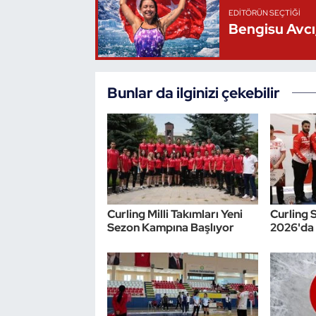
EDITÖRÜN SEÇTIĞI
Bengisu Avcı,
Triatlon
Voleybol
Bunlar da ilginizi çekebilir
Vücut Geliştirme Fitness
Wushu Kungfu
Yelken
Yüzme
Curling Milli Takımları Yeni
Curling 
Sezon Kampına Başlıyor
2026'da 