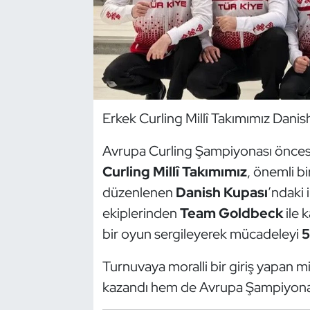
Dans Sporları
Dövüş Sanatı
E-Spor
Erkek Curling Millî Takımımız Danish
Eskrim
Avrupa Curling Şampiyonası öncesi 
Curling Millî Takımımız
, önemli b
Futbol
düzenlenen
Danish Kupası
’ndaki 
Futsal
ekiplerinden
Team Goldbeck
ile 
bir oyun sergileyerek mücadeleyi
5
Genel
Turnuvaya moralli bir giriş yapan mi
Golf
kazandı hem de Avrupa Şampiyonası