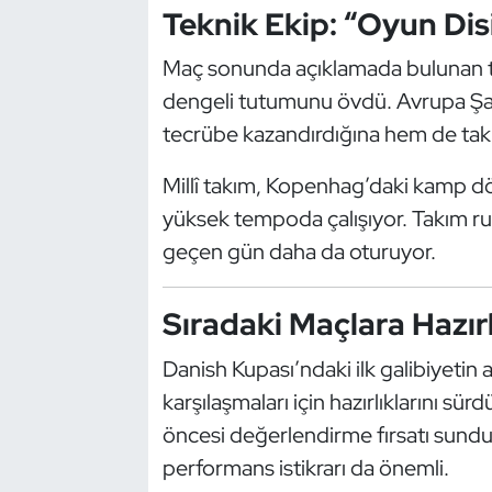
Teknik Ekip: “Oyun Disi
Kempo
Maç sonunda açıklamada bulunan te
Kick Boks
dengeli tutumunu övdü. Avrupa Şa
Kürek
tecrübe kazandırdığına hem de takım
Millî takım, Kopenhag’daki kamp dö
Masa Tenisi
yüksek tempoda çalışıyor. Takım ru
Modern Pentatlon
geçen gün daha da oturuyor.
Motor Sporları
Sıradaki Maçlara Hazır
Muay Thai
Danish Kupası’ndaki ilk galibiyetin 
karşılaşmaları için hazırlıklarını 
Okçuluk
öncesi değerlendirme fırsatı sunduğ
performans istikrarı da önemli.
Optimist