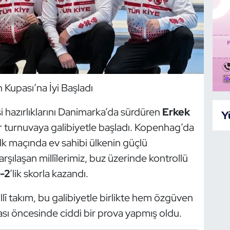
 Kupası’na İyi Başladı
hazırlıklarını Danimarka’da sürdüren
Erkek
Y
ir turnuvaya galibiyetle başladı. Kopenhag’da
ilk maçında ev sahibi ülkenin güçlü
karşılaşan millîlerimiz, buz üzerinde kontrollü
-2
’lik skorla kazandı.
llî takım, bu galibiyetle birlikte hem özgüven
 öncesinde ciddi bir prova yapmış oldu.