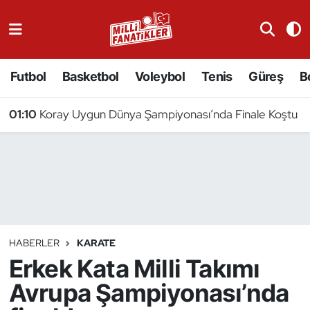
Atıcılık
Futbol
Basketbol
Voleybol
Tenis
Güreş
B
Atletizm
01:10
Koray Uygun Dünya Şampiyonası’nda Finale Koştu
Badminton
Basketbol
Beyzbol
Bilardo
HABERLER
KARATE
Erkek Kata Milli Takımı
Binicilik
Avrupa Şampiyonası’nda
Bisiklet