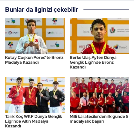
Bunlar da ilginizi çekebilir
Kutay Coşkun Poreč’te Bronz
Berke Ulaş Ayten Dünya
Madalya Kazandı
Gençlik Ligi'nde Bronz
Kazandı
Tarık Koç WKF Dünya Gençlik
Milli karatecilerden ilk günde 8
Ligi'nde Altın Madalya
madalyalık başarı
Kazandı