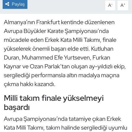
Paylaş
-
+
A
A
Dans Sporları
Almanya’nın Frankfurt kentinde düzenlenen
Dövüş Sanatı
Avrupa Büyükler Karate Şampiyonası’nda
mücadele eden Erkek Kata Milli Takımı, finale
E-Spor
yükselerek önemli başarı elde etti. Kutluhan
Duran, Muhammed Efe Yurtseven, Furkan
Eskrim
Kaynar ve Ozan Parlak’tan oluşan ay-yıldızlı ekip,
Futbol
sergilediği performansla altın madalya maçına
çıkma hakkı kazandı.
Futsal
Milli takım finale yükselmeyi
Genel
başardı
Avrupa Şampiyonası’nda tatamiye çıkan Erkek
Golf
Kata Milli Takımı, takım halinde sergilediği uyumlu