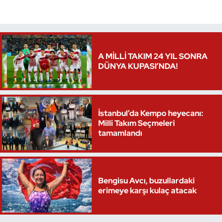
Triatlon
Voleybol
A MİLLİ TAKIM 24 YIL SONRA
DÜNYA KUPASI’NDA!
Vücut Geliştirme Fitness
Wushu Kungfu
İstanbul’da Kempo heyecanı:
Yelken
Milli Takım Seçmeleri
tamamlandı
Yüzme
Bengisu Avcı, buzullardaki
erimeye karşı kulaç atacak