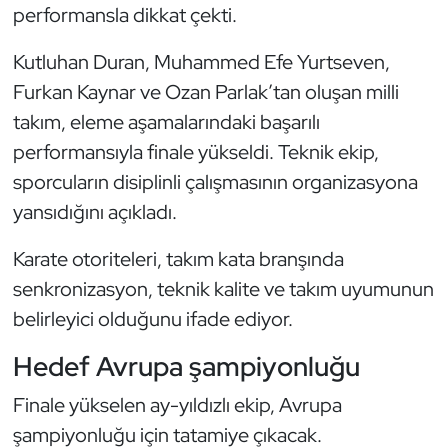
Güreş
performansla dikkat çekti.
Halter
Kutluhan Duran, Muhammed Efe Yurtseven,
Furkan Kaynar ve Ozan Parlak’tan oluşan milli
Hava Sporları
takım, eleme aşamalarındaki başarılı
performansıyla finale yükseldi. Teknik ekip,
Hentbol
sporcuların disiplinli çalışmasının organizasyona
yansıdığını açıkladı.
İşitme Engelli Sporcular
Karate otoriteleri, takım kata branşında
Judo ve Kuraş
senkronizasyon, teknik kalite ve takım uyumunun
Kano ve Rafting
belirleyici olduğunu ifade ediyor.
Hedef Avrupa şampiyonluğu
Karate
Finale yükselen ay-yıldızlı ekip, Avrupa
Kayak
şampiyonluğu için tatamiye çıkacak.