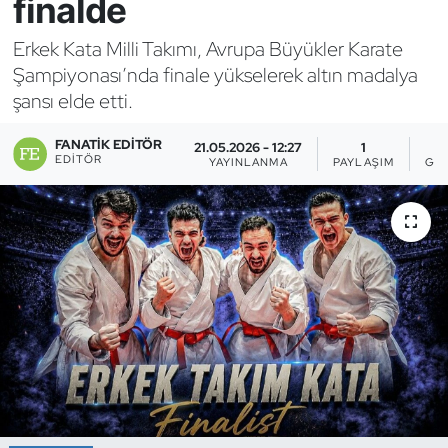
finalde
Bocce Bowling Dart
Erkek Kata Milli Takımı, Avrupa Büyükler Karate
Şampiyonası’nda finale yükselerek altın madalya
Boks
şansı elde etti.
Briç
FANATIK EDITÖR
21.05.2026 - 12:27
1
EDITÖR
YAYINLANMA
PAYLAŞIM
GÖ
Buz Hokeyi
Buz Pateni
Çim Hokeyi
Cimnastik
Curling
Dağcılık