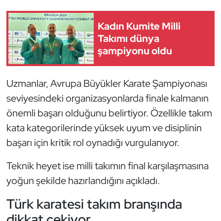
Kempo
Kadın Kumite Milli
Kick Boks
Takımı dünya
şampiyonu oldu
Kürek
Uzmanlar, Avrupa Büyükler Karate Şampiyonası
Masa Tenisi
seviyesindeki organizasyonlarda finale kalmanın
Modern Pentatlon
önemli başarı olduğunu belirtiyor. Özellikle takım
kata kategorilerinde yüksek uyum ve disiplinin
Motor Sporları
başarı için kritik rol oynadığı vurgulanıyor.
Muay Thai
Teknik heyet ise milli takımın final karşılaşmasına
yoğun şekilde hazırlandığını açıkladı.
Okçuluk
Türk karatesi takım branşında
Optimist
dikkat çekiyor