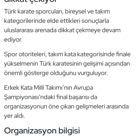
Oryantiring
Türk karate sporcuları, bireysel ve takım
kategorilerinde elde ettikleri sonuçlarla
Özel Sporcular
uluslararası arenada dikkat çekmeye devam
ediyor.
Paralimpik
Spor otoriteleri, takım kata kategorisinde finale
Ragbi
yükselmenin Türk karatesinin gelişimi açısından
önemli gösterge olduğunu vurguluyor.
Satranç
Erkek Kata Milli Takımı’nın Avrupa
Su Topu
Şampiyonası’ndaki final başarısı da
Sualtı Sporları
organizasyonun öne çıkan gelişmeleri arasında
yer aldı.
Tekvando
Organizasyon bilgisi
Tenis