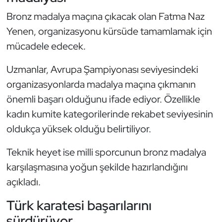
Kempo
Bronz madalya maçına çıkacak olan Fatma Naz
Yenen, organizasyonu kürsüde tamamlamak için
Kick Boks
mücadele edecek.
Kürek
Uzmanlar, Avrupa Şampiyonası seviyesindeki
organizasyonlarda madalya maçına çıkmanın
Masa Tenisi
önemli başarı olduğunu ifade ediyor. Özellikle
Modern Pentatlon
kadın kumite kategorilerinde rekabet seviyesinin
oldukça yüksek olduğu belirtiliyor.
Motor Sporları
Teknik heyet ise milli sporcunun bronz madalya
Muay Thai
karşılaşmasına yoğun şekilde hazırlandığını
açıkladı.
Okçuluk
Türk karatesi başarılarını
Optimist
sürdürüyor