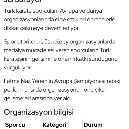
Oryantiring
Türk karate sporcuları, Avrupa ve dünya
organizasyonlarında elde ettikleri derecelerle
Özel Sporcular
dikkat çekmeye devam ediyor.
Paralimpik
Spor otoriteleri, üst düzey organizasyonlarda
madalya mücadelesi veren sporcuların Türk
Ragbi
karatesinin gelişimine önemli katkı sunduğunu
vurguluyor.
Satranç
Fatma Naz Yenen’in Avrupa Şampiyonası’ndaki
Su Topu
performansı da organizasyonun öne çıkan
Sualtı Sporları
gelişmeleri arasında yer aldı.
Organizasyon bilgisi
Tekvando
Sporcu
Kategori
Durum
Tenis