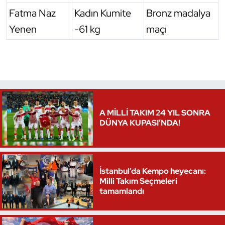
Fatma Naz
Kadın Kumite
Bronz madalya
Triatlon
Yenen
-61 kg
maçı
Voleybol
Vücut Geliştirme Fitness
Wushu Kungfu
A MİLLİ TAKIM 24 YIL SONRA
Yelken
DÜNYA KUPASI’NDA!
Yüzme
İstanbul’da Kempo heyecanı:
Milli Takım Seçmeleri
tamamlandı