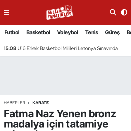
Atıcılık
Futbol
Basketbol
Voleybol
Tenis
Güreş
B
Atletizm
15:08
U16 Erkek Basketbol Millileri Letonya Sınavında
Badminton
Basketbol
Beyzbol
Bilardo
HABERLER
KARATE
Fatma Naz Yenen bronz
Binicilik
madalya için tatamiye
Bisiklet