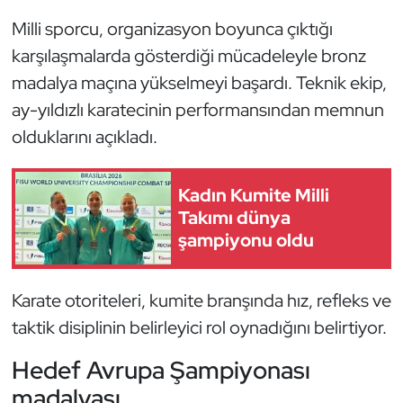
Güreş
Milli sporcu, organizasyon boyunca çıktığı
Halter
karşılaşmalarda gösterdiği mücadeleyle bronz
madalya maçına yükselmeyi başardı. Teknik ekip,
Hava Sporları
ay-yıldızlı karatecinin performansından memnun
olduklarını açıkladı.
Hentbol
İşitme Engelli Sporcular
Kadın Kumite Milli
Takımı dünya
Judo ve Kuraş
şampiyonu oldu
Kano ve Rafting
Karate otoriteleri, kumite branşında hız, refleks ve
taktik disiplinin belirleyici rol oynadığını belirtiyor.
Karate
Hedef Avrupa Şampiyonası
Kayak
madalyası