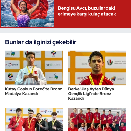
Bengisu Avcı, buzullardaki
erimeye karşı kulaç atacak
Bunlar da ilginizi çekebilir
Kutay Coşkun Poreč’te Bronz
Berke Ulaş Ayten Dünya
Madalya Kazandı
Gençlik Ligi'nde Bronz
Kazandı