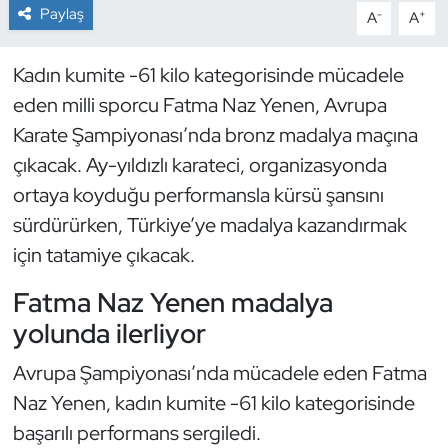
Paylaş
-
+
A
A
Dans Sporları
Kadın kumite -61 kilo kategorisinde mücadele
Dövüş Sanatı
eden milli sporcu Fatma Naz Yenen, Avrupa
Karate Şampiyonası’nda bronz madalya maçına
E-Spor
çıkacak. Ay-yıldızlı karateci, organizasyonda
ortaya koyduğu performansla kürsü şansını
Eskrim
sürdürürken, Türkiye’ye madalya kazandırmak
Futbol
için tatamiye çıkacak.
Fatma Naz Yenen madalya
Futsal
yolunda ilerliyor
Genel
Avrupa Şampiyonası’nda mücadele eden Fatma
Naz Yenen, kadın kumite -61 kilo kategorisinde
Golf
başarılı performans sergiledi.