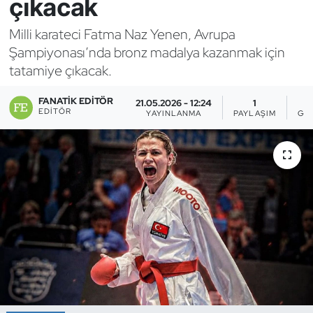
çıkacak
Bocce Bowling Dart
Milli karateci Fatma Naz Yenen, Avrupa
Şampiyonası’nda bronz madalya kazanmak için
Boks
tatamiye çıkacak.
Briç
FANATIK EDITÖR
21.05.2026 - 12:24
1
EDITÖR
YAYINLANMA
PAYLAŞIM
GÖ
Buz Hokeyi
Buz Pateni
Çim Hokeyi
Cimnastik
Curling
Dağcılık