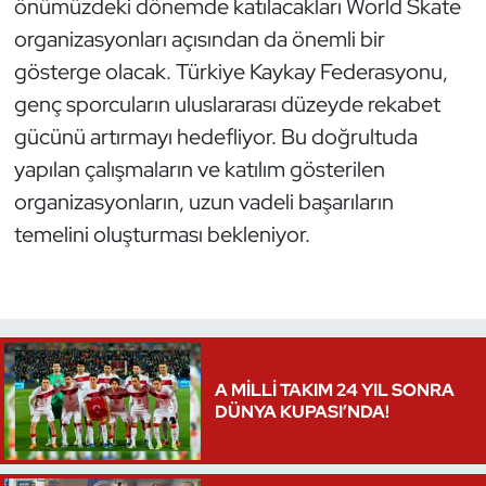
önümüzdeki dönemde katılacakları World Skate
Oryantiring
organizasyonları açısından da önemli bir
gösterge olacak. Türkiye Kaykay Federasyonu,
Özel Sporcular
genç sporcuların uluslararası düzeyde rekabet
gücünü artırmayı hedefliyor. Bu doğrultuda
Paralimpik
yapılan çalışmaların ve katılım gösterilen
Ragbi
organizasyonların, uzun vadeli başarıların
temelini oluşturması bekleniyor.
Satranç
Su Topu
Sualtı Sporları
A MİLLİ TAKIM 24 YIL SONRA
DÜNYA KUPASI’NDA!
Tekvando
Tenis