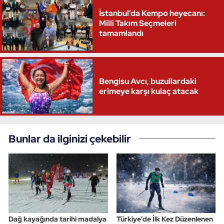
İstanbul’da Kempo heyecanı:
Triatlon
Milli Takım Seçmeleri
tamamlandı
Voleybol
Vücut Geliştirme Fitness
Bengisu Avcı, buzullardaki
erimeye karşı kulaç atacak
Wushu Kungfu
Yelken
Bunlar da ilginizi çekebilir
Yüzme
Dağ kayağında tarihi madalya
Türkiye’de İlk Kez Düzenlenen