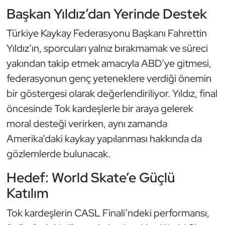
Kempo
Başkan Yıldız’dan Yerinde Destek
Türkiye Kaykay Federasyonu Başkanı Fahrettin
Kick Boks
Yıldız’ın, sporcuları yalnız bırakmamak ve süreci
Kürek
yakından takip etmek amacıyla ABD’ye gitmesi,
federasyonun genç yeteneklere verdiği önemin
Masa Tenisi
bir göstergesi olarak değerlendiriliyor. Yıldız, final
öncesinde Tok kardeşlerle bir araya gelerek
Modern Pentatlon
moral desteği verirken, aynı zamanda
Motor Sporları
Amerika’daki kaykay yapılanması hakkında da
gözlemlerde bulunacak.
Muay Thai
Hedef: World Skate’e Güçlü
Okçuluk
Katılım
Tok kardeşlerin CASL Finali’ndeki performansı,
Optimist