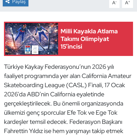
Paylaş
-
+
A
A
Dans Sporları
Dövüş Sanatı
Milli Kayakla Atlama
Takımı Olimpiyat
E-Spor
15’incisi
Eskrim
Türkiye Kaykay Federasyonu’nun 2026 yılı
faaliyet programında yer alan California Amateur
Futbol
Skateboarding League (CASL) Finali, 17 Ocak
Futsal
2026’da ABD’nin California eyaletinde
gerçekleştirilecek. Bu önemli organizasyonda
Genel
ülkemizi genç sporcular Efe Tok ve Ege Tok
kardeşler temsil edecek. Federasyon Başkanı
Golf
Fahrettin Yıldız ise hem yarışmayı takip etmek