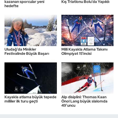
kazanan sporcular yeni
Kış Triatlonu Bolu’da Yapıldı
hedefte
Uludağ’da Minikler
Milli Kayakla Atlama Takımı
Festivalinde Büyük Başarı
Olimpiyat 15’incisi
Kayakla atlama büyük tepede
Alp disiplini: Thomas Kaan
milliler ilk turu geçti
Önol Lang büyük slalomda
49’uncu