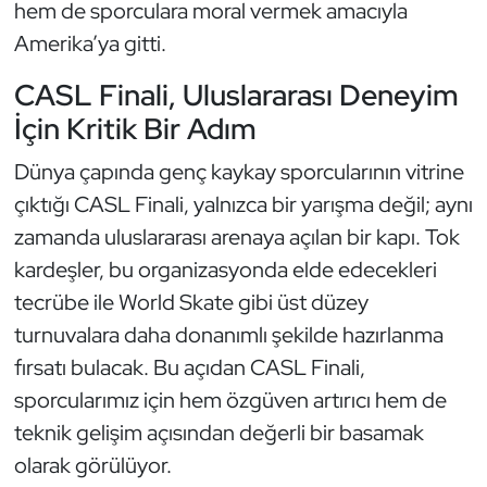
Güreş
hem de sporculara moral vermek amacıyla
Amerika’ya gitti.
Halter
CASL Finali, Uluslararası Deneyim
Hava Sporları
İçin Kritik Bir Adım
Dünya çapında genç kaykay sporcularının vitrine
Hentbol
çıktığı CASL Finali, yalnızca bir yarışma değil; aynı
İşitme Engelli Sporcular
zamanda uluslararası arenaya açılan bir kapı. Tok
kardeşler, bu organizasyonda elde edecekleri
Judo ve Kuraş
tecrübe ile World Skate gibi üst düzey
turnuvalara daha donanımlı şekilde hazırlanma
Kano ve Rafting
fırsatı bulacak. Bu açıdan CASL Finali,
Karate
sporcularımız için hem özgüven artırıcı hem de
teknik gelişim açısından değerli bir basamak
Kayak
olarak görülüyor.