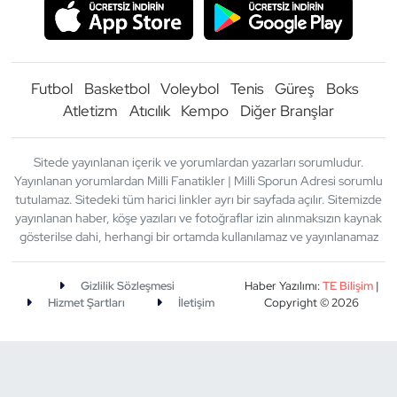
Futbol
Basketbol
Voleybol
Tenis
Güreş
Boks
Atletizm
Atıcılık
Kempo
Diğer Branşlar
Sitede yayınlanan içerik ve yorumlardan yazarları sorumludur.
Yayınlanan yorumlardan Milli Fanatikler | Milli Sporun Adresi sorumlu
tutulamaz. Sitedeki tüm harici linkler ayrı bir sayfada açılır. Sitemizde
yayınlanan haber, köşe yazıları ve fotoğraflar izin alınmaksızın kaynak
gösterilse dahi, herhangi bir ortamda kullanılamaz ve yayınlanamaz
Gizlilik Sözleşmesi
Haber Yazılımı:
TE Bilişim
|
Hizmet Şartları
İletişim
Copyright © 2026