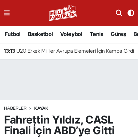
Atıcılık
Futbol
Basketbol
Voleybol
Tenis
Güreş
B
Atletizm
13:13
U20 Erkek Milliler Avrupa Elemeleri İçin Kampa Girdi
Badminton
Basketbol
Beyzbol
Bilardo
HABERLER
KAYAK
Fahrettin Yıldız, CASL
Binicilik
Finali İçin ABD’ye Gitti
Bisiklet