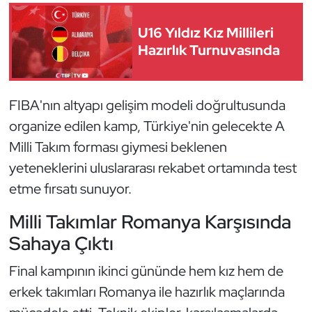
Güreş
U16 Yıldız Kız Millileri
Halter
Hazırlık Turnuvasında
Hava Sporları
FIBA'nın altyapı gelişim modeli doğrultusunda
Hentbol
organize edilen kamp, Türkiye'nin gelecekte A
Milli Takım forması giymesi beklenen
İşitme Engelli Sporcular
yeteneklerini uluslararası rekabet ortamında test
Judo ve Kuraş
etme fırsatı sunuyor.
Milli Takımlar Romanya Karşısında
Kano ve Rafting
Sahaya Çıktı
Karate
Final kampının ikinci gününde hem kız hem de
Kayak
erkek takımları Romanya ile hazırlık maçlarında