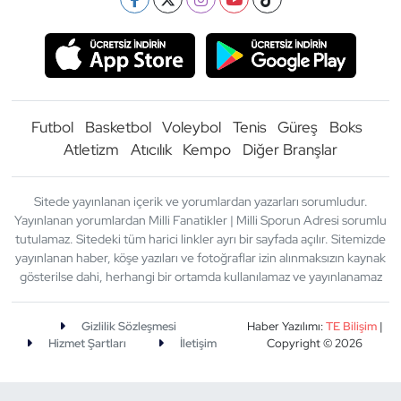
Futbol
Basketbol
Voleybol
Tenis
Güreş
Boks
Atletizm
Atıcılık
Kempo
Diğer Branşlar
Sitede yayınlanan içerik ve yorumlardan yazarları sorumludur.
Yayınlanan yorumlardan Milli Fanatikler | Milli Sporun Adresi sorumlu
tutulamaz. Sitedeki tüm harici linkler ayrı bir sayfada açılır. Sitemizde
yayınlanan haber, köşe yazıları ve fotoğraflar izin alınmaksızın kaynak
gösterilse dahi, herhangi bir ortamda kullanılamaz ve yayınlanamaz
Gizlilik Sözleşmesi
Haber Yazılımı:
TE Bilişim
|
Hizmet Şartları
İletişim
Copyright © 2026