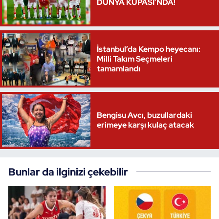
DÜNYA KUPASI’NDA!
İstanbul’da Kempo heyecanı:
Milli Takım Seçmeleri
tamamlandı
Bengisu Avcı, buzullardaki
erimeye karşı kulaç atacak
Bunlar da ilginizi çekebilir