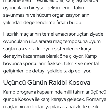
mücadele etti. Teknik ekipler, karşılaşmalarda
Kempo
oyuncuların bireysel gelişimlerini, takım
savunmasını ve hücum organizasyonlarını
Kick Boks
yakından değerlendirme fırsatı buldu.
Kürek
Hazırlık maçlarının temel amacı sonuçtan ziyade
oyuncuların uluslararası maç temposuna uyum
Masa Tenisi
sağlaması ve farklı oyun sistemlerine karşı
Modern Pentatlon
deneyim kazanması olarak öne çıkıyor. Kamp
boyunca sporcuların fiziksel, teknik ve mental
Motor Sporları
gelişimleri de detaylı şekilde takip ediliyor.
Muay Thai
Üçüncü Günün Rakibi Kosova
Kamp programı kapsamında milli takımlar üçüncü
Okçuluk
günde Kosova ile karşı karşıya gelecek. Romanya
Optimist
maçlarının ardından yapılacak analizlerle eksik