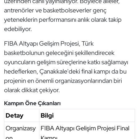
üzerinden canlı yayınlanıyor. Böylece aileler,
antrenörler ve basketbolseverler genç
Triatlon
yeteneklerin performansını anlık olarak takip
edebiliyor.
Voleybol
FIBA Altyapı Gelişim Projesi, Türk
Vücut Geliştirme Fitness
basketbolunun geleceğini şekillendirecek
Wushu Kungfu
oyuncuların gelişim süreçlerine katkı sağlamayı
hedeflerken, Çanakkale'deki final kampı da bu
Yelken
projenin en önemli organizasyonlarından biri
olarak dikkat çekiyor.
Yüzme
Kampın Öne Çıkanları
Detay
Bilgi
Organizasy
FIBA Altyapı Gelişim Projesi Final
on
Kampı