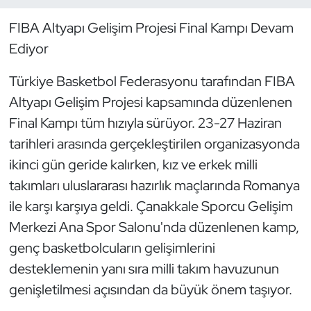
FIBA Altyapı Gelişim Projesi Final Kampı Devam
Dans Sporları
Ediyor
Dövüş Sanatı
Türkiye Basketbol Federasyonu tarafından FIBA
Altyapı Gelişim Projesi kapsamında düzenlenen
E-Spor
Final Kampı tüm hızıyla sürüyor. 23-27 Haziran
Eskrim
tarihleri arasında gerçekleştirilen organizasyonda
ikinci gün geride kalırken, kız ve erkek milli
Futbol
takımları uluslararası hazırlık maçlarında Romanya
ile karşı karşıya geldi. Çanakkale Sporcu Gelişim
Futsal
Merkezi Ana Spor Salonu'nda düzenlenen kamp,
Genel
genç basketbolcuların gelişimlerini
desteklemenin yanı sıra milli takım havuzunun
Golf
genişletilmesi açısından da büyük önem taşıyor.