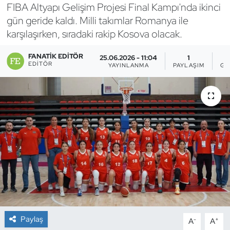
FIBA Altyapı Gelişim Projesi Final Kampı'nda ikinci
Bocce Bowling Dart
gün geride kaldı. Milli takımlar Romanya ile
karşılaşırken, sıradaki rakip Kosova olacak.
Boks
FANATIK EDITÖR
25.06.2026 - 11:04
1
EDITÖR
YAYINLANMA
PAYLAŞIM
GÖ
Briç
Buz Hokeyi
Buz Pateni
Çim Hokeyi
Cimnastik
Curling
Paylaş
-
+
A
A
Dağcılık