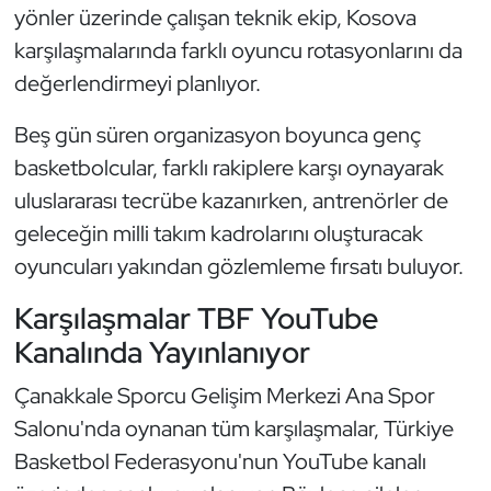
yönler üzerinde çalışan teknik ekip, Kosova
Oryantiring
karşılaşmalarında farklı oyuncu rotasyonlarını da
değerlendirmeyi planlıyor.
Özel Sporcular
Beş gün süren organizasyon boyunca genç
Paralimpik
basketbolcular, farklı rakiplere karşı oynayarak
uluslararası tecrübe kazanırken, antrenörler de
Ragbi
geleceğin milli takım kadrolarını oluşturacak
Satranç
oyuncuları yakından gözlemleme fırsatı buluyor.
Su Topu
Karşılaşmalar TBF YouTube
Kanalında Yayınlanıyor
Sualtı Sporları
Çanakkale Sporcu Gelişim Merkezi Ana Spor
Tekvando
Salonu'nda oynanan tüm karşılaşmalar, Türkiye
Basketbol Federasyonu'nun YouTube kanalı
Tenis