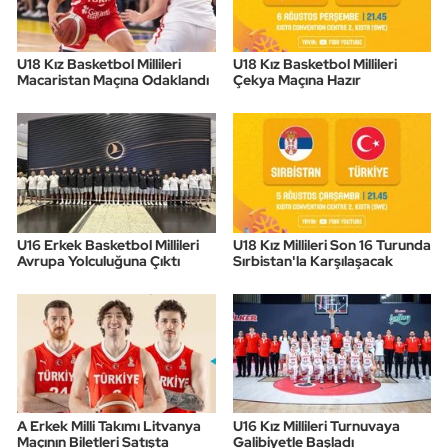
U18 Kız Basketbol Millileri
U18 Kız Basketbol Millileri
Macaristan Maçına Odaklandı
Çekya Maçına Hazır
U16 Erkek Basketbol Millileri
U18 Kız Millileri Son 16 Turunda
Avrupa Yolculuğuna Çıktı
Sırbistan'la Karşılaşacak
A Erkek Milli Takımı Litvanya
U16 Kız Millileri Turnuvaya
Maçının Biletleri Satışta
Galibiyetle Başladı