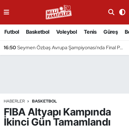
Atıcılık
Futbol
Basketbol
Voleybol
Tenis
Güreş
B
Atletizm
16:50
Seymen Özbaş Avrupa Şampiyonası'nda Final Peşinde
Badminton
Basketbol
Beyzbol
Bilardo
HABERLER
BASKETBOL
FIBA Altyapı Kampında
Binicilik
İkinci Gün Tamamlandı
Bisiklet