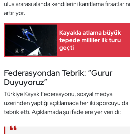
uluslararası alanda kendilerini kanıtlama fırsatlarını
Oryantiring
artırıyor.
Özel Sporcular
Kayakla atlama büyük
Paralimpik
tepede milliler ilk turu
geçti
Ragbi
Satranç
Federasyondan Tebrik: “Gurur
Duyuyoruz”
Su Topu
Türkiye Kayak Federasyonu, sosyal medya
Sualtı Sporları
üzerinden yaptığı açıklamada her iki sporcuyu da
tebrik etti. Açıklamada şu ifadelere yer verildi:
Tekvando
Tenis