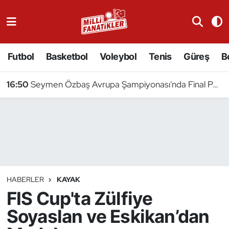
Atıcılık
Futbol
Basketbol
Voleybol
Tenis
Güreş
B
Atletizm
16:50
Seymen Özbaş Avrupa Şampiyonası'nda Final Peşinde
Badminton
Basketbol
Beyzbol
Bilardo
HABERLER
KAYAK
FIS Cup'ta Zülfiye
Binicilik
Soyaslan ve Eskikan’dan
Bisiklet