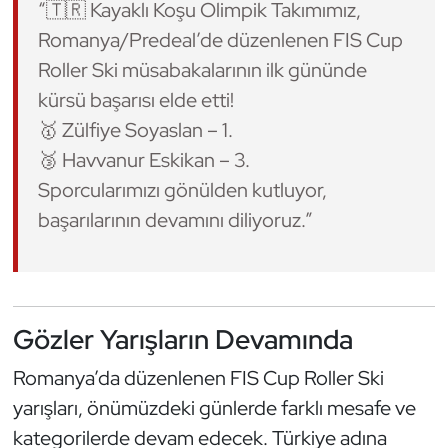
“🇹🇷 Kayaklı Koşu Olimpik Takımımız,
Romanya/Predeal’de düzenlenen FIS Cup
Triatlon
Roller Ski müsabakalarının ilk gününde
Voleybol
kürsü başarısı elde etti!
🥇 Zülfiye Soyaslan – 1.
Vücut Geliştirme Fitness
🥉 Havvanur Eskikan – 3.
Sporcularımızı gönülden kutluyor,
Wushu Kungfu
başarılarının devamını diliyoruz.”
Yelken
Yüzme
Gözler Yarışların Devamında
Romanya’da düzenlenen FIS Cup Roller Ski
yarışları, önümüzdeki günlerde farklı mesafe ve
kategorilerde devam edecek. Türkiye adına