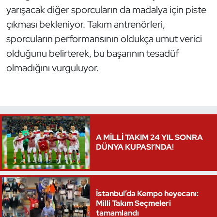
yarışacak diğer sporcuların da madalya için piste
çıkması bekleniyor. Takım antrenörleri,
sporcuların performansının oldukça umut verici
olduğunu belirterek, bu başarının tesadüf
olmadığını vurguluyor.
A MİLLİ TAKIM 24 YIL SONRA
DÜNYA KUPASI’NDA!
İstanbul’da Kempo heyecanı:
Milli Takım Seçmeleri
tamamlandı