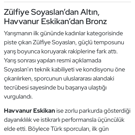
Güreş
Zülfiye Soyaslan’dan Altın,
Halter
Havvanur Eskikan’dan Bronz
Yarışmanın ilk gününde kadınlar kategorisinde
Hava Sporları
piste çıkan Zülfiye Soyaslan, güçlü temposunu
Hentbol
yarış boyunca koruyarak rakiplerine fark attı.
Yarış sonrası yapılan resmi açıklamada
İşitme Engelli Sporcular
Soyaslan’ın teknik kabiliyeti ve kondisyonu öne
çıkarılırken, sporcunun uluslararası alandaki
Judo ve Kuraş
tecrübesi sayesinde bu başarıya ulaştığı
Kano ve Rafting
vurgulandı.
Karate
Havvanur Eskikan
ise zorlu parkurda gösterdiği
dayanıklılık ve istikrarlı performansla üçüncülük
Kayak
elde etti. Böylece Türk sporcuları, ilk gün