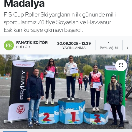
Madalya
Bocce Bowling Dart
FIS Cup Roller Ski yarışlarının ilk gününde milli
sporcularımız Zülfiye Soyaslan ve Havvanur
Boks
Eskikan kürsüye çıkmayı başardı.
Briç
FANATIK EDITÖR
30.09.2025 - 12:39
1
EDITÖR
YAYINLANMA
PAYLAŞIM
GÖ
Buz Hokeyi
Buz Pateni
Çim Hokeyi
Cimnastik
Curling
Dağcılık