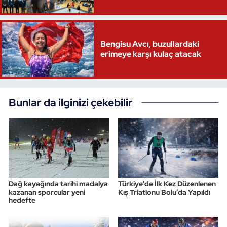
Bengisu Avcı, buzullardaki
erimeye karşı kulaç atacak
Bunlar da ilginizi çekebilir
Dağ kayağında tarihi madalya
Türkiye’de İlk Kez Düzenlenen
kazanan sporcular yeni
Kış Triatlonu Bolu’da Yapıldı
hedefte