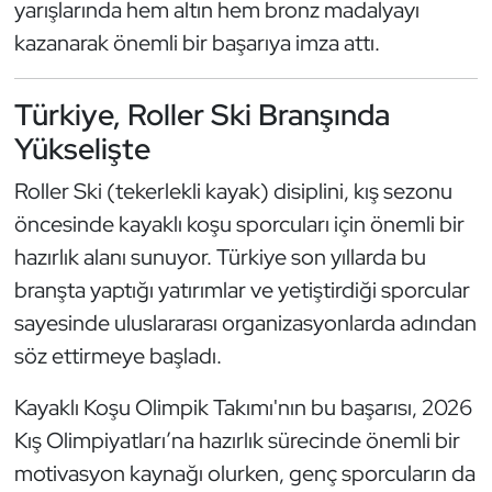
yarışlarında hem altın hem bronz madalyayı
Kempo
kazanarak önemli bir başarıya imza attı.
Kick Boks
Türkiye, Roller Ski Branşında
Kürek
Yükselişte
Masa Tenisi
Roller Ski (tekerlekli kayak) disiplini, kış sezonu
öncesinde kayaklı koşu sporcuları için önemli bir
Modern Pentatlon
hazırlık alanı sunuyor. Türkiye son yıllarda bu
branşta yaptığı yatırımlar ve yetiştirdiği sporcular
Motor Sporları
sayesinde uluslararası organizasyonlarda adından
söz ettirmeye başladı.
Muay Thai
Kayaklı Koşu Olimpik Takımı'nın bu başarısı, 2026
Okçuluk
Kış Olimpiyatları’na hazırlık sürecinde önemli bir
Optimist
motivasyon kaynağı olurken, genç sporcuların da