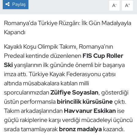
Paylaş
-
+
A
A
Dans Sporları
Romanya’da Türkiye Rüzgârı: İlk Gün Madalyayla
Dövüş Sanatı
Kapandı
E-Spor
Kayaklı Koşu Olimpik Takımı, Romanya’nın
Predeal kentinde düzenlenen
FIS Cup Roller
Eskrim
Ski
yarışlarının ilk gününde önemli bir başarıya
imza attı. Türkiye Kayak Federasyonu çatısı
Futbol
altında müsabakalara katılan milli
sporcularımızdan
Zülfiye Soyaslan
, gösterdiği
Futsal
üstün performansla
birincilik kürsüsüne
çıktı.
Genel
Takım arkadaşlarından
Havvanur Eskikan
ise
güçlü rakiplerine karşı verdiği mücadeleyi üçüncü
Golf
sırada tamamlayarak
bronz madalya
kazandı.