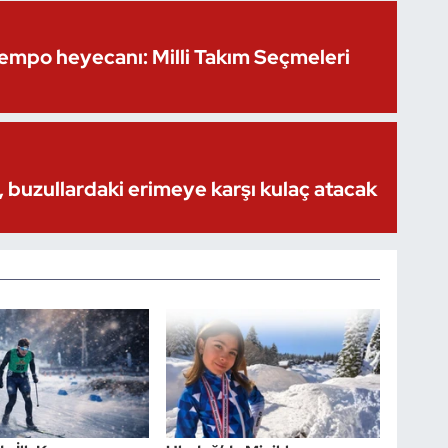
Kempo heyecanı: Milli Takım Seçmeleri
 buzullardaki erimeye karşı kulaç atacak