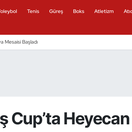
oleybol
Tenis
Güreş
Boks
Atletizm
Atıc
a Mesaisi Başladı
ş Cup’ta Heyecan 