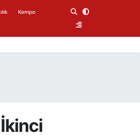
ılık
Kempo
İkinci