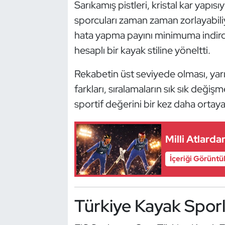
Sarıkamış pistleri, kristal kar yapısı
Oryantiring
sporcuları zaman zaman zorlayabiliyo
hata yapma payını minimuma indirdi
Özel Sporcular
hesaplı bir kayak stiline yöneltti.
Paralimpik
Rekabetin üst seviyede olması, yarış
farkları, sıralamaların sık sık değ
Ragbi
sportif değerini bir kez daha ortay
Satranç
Milli Atlard
Su Topu
İçeriği Görüntü
Sualtı Sporları
Tekvando
Türkiye Kayak Sporl
Tenis