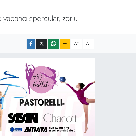
e yabancı sporcular, zorlu
-
+
A
A