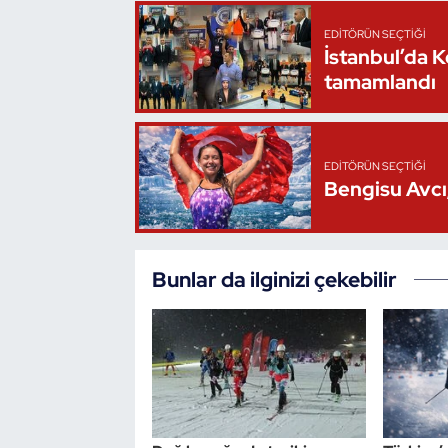
EDITÖRÜN SEÇTIĞI
İstanbul’da 
tamamlandı
EDITÖRÜN SEÇTIĞI
Bengisu Avcı,
Bunlar da ilginizi çekebilir