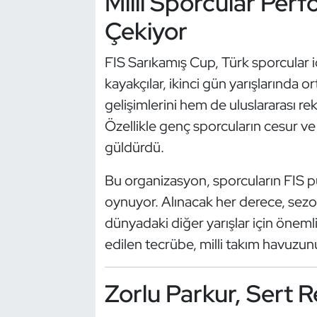
Milli Sporcular Perf
Kempo
Çekiyor
Kick Boks
FIS Sarıkamış Cup, Türk sporcular için
kayakçılar, ikinci gün yarışlarında
Kürek
gelişimlerini hem de uluslararası re
Masa Tenisi
Özellikle genç sporcuların cesur ve
güldürdü.
Modern Pentatlon
Bu organizasyon, sporcuların FIS pua
Motor Sporları
oynuyor. Alınacak her derece, sezo
dünyadaki diğer yarışlar için önemli
Muay Thai
edilen tecrübe, milli takım havuzun
Okçuluk
Zorlu Parkur, Sert 
Optimist