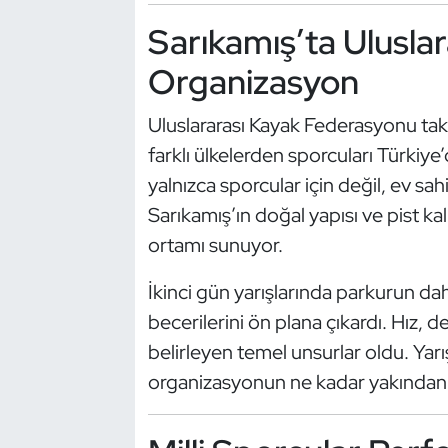
Güreş
Sarıkamış’ta Ulusla
Halter
Organizasyon
Hava Sporları
Uluslararası Kayak Federasyonu ta
farklı ülkelerden sporcuları Türkiye
Hentbol
yalnızca sporcular için değil, ev sah
İşitme Engelli Sporcular
Sarıkamış’ın doğal yapısı ve pist kal
ortamı sunuyor.
Judo ve Kuraş
İkinci gün yarışlarında parkurun da
Kano ve Rafting
becerilerini ön plana çıkardı. Hız, 
belirleyen temel unsurlar oldu. Yarı
Karate
organizasyonun ne kadar yakından t
Kayak