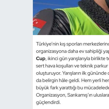
Dans Sporları
Dövüş Sanatı
E-Spor
Türkiye’nin kış sporları merkezlerind
Eskrim
organizasyona daha ev sahipliği y
Cup
, ikinci gün yarışlarıyla birlikt
Futbol
sert hava koşulları ve teknik parkur ö
oluşturuyor. Yarışların ilk gününde 
Futsal
da belirgin hâle geldi. Hem yerli he
Genel
büyük fark yarattığı bu mücadelede e
Organizasyon, Sarıkamış’ın uluslara
Golf
güçlendirdi.