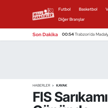
Futbol
Basketbol
V
Atıcılık
Diğer Branşlar
Atletizm
Son Dakika
00:54
Trabzon'da Madaly
Badminton
Basketbol
Beyzbol
Bilardo
HABERLER
KAYAK
FIS Sarıkamı
Binicilik
Bisiklet