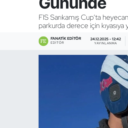
Gününde
Bocce Bowling Dart
FIS Sarıkamış Cup’ta heyecan i
parkurda derece için kıyasıya y
Boks
FANATIK EDITÖR
Briç
24.12.2025 - 12:42
EDITÖR
YAYINLANMA
Buz Hokeyi
Buz Pateni
Çim Hokeyi
Cimnastik
Curling
Dağcılık