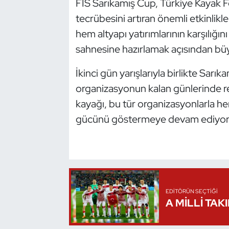
FIS Sarıkamış Cup, Türkiye Kayak 
tecrübesini artıran önemli etkinlikler
Triatlon
hem altyapı yatırımlarının karşılığ
Voleybol
sahnesine hazırlamak açısından bü
İkinci gün yarışlarıyla birlikte Sar
Vücut Geliştirme Fitness
organizasyonun kalan günlerinde re
Wushu Kungfu
kayağı, bu tür organizasyonlarla 
gücünü göstermeye devam ediyor
Yelken
Yüzme
EDITÖRÜN SEÇTIĞI
A MİLLİ TAK