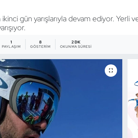
kinci gün yarışlarıyla devam ediyor. Yerli v
arışıyor.
1
8
2 DK
PAYLAŞIM
GÖSTERIM
OKUNMA SÜRESI