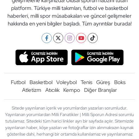
gelişmelerle karşınızda! Ulusal sporun nabzını tutan
platform. Türkiye milli takımları, futbol ve basketbol
haberleri, milli spor müsabakaları ve güncel gelişmeler
hakkında en yeni bilgiler başladı. Tüm ayrıntılar burada!
Futbol
Basketbol
Voleybol
Tenis
Güreş
Boks
Atletizm
Atıcılık
Kempo
Diğer Branşlar
Sitede yayınlanan içerik ve yorumlardan yazarları sorumludur.
Yayınlanan yorumlardan Milli Fanatikler | Milli Sporun Adresi sorumlu
tutulamaz. Sitedeki tüm harici linkler ayrı bir sayfada açılır. Sitemizde
yayınlanan haber, köşe yazıları ve fotoğraflar izin alınmaksızın kaynak
gösterilse dahi, herhangi bir ortamda kullanılamaz ve yayınlanamaz