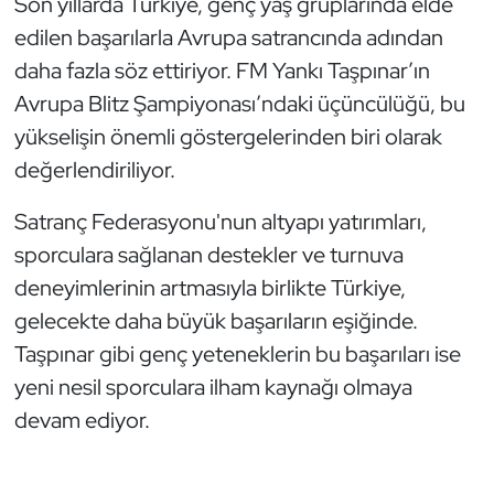
Son yıllarda Türkiye, genç yaş gruplarında elde
edilen başarılarla Avrupa satrancında adından
Triatlon
daha fazla söz ettiriyor. FM Yankı Taşpınar’ın
Voleybol
Avrupa Blitz Şampiyonası’ndaki üçüncülüğü, bu
yükselişin önemli göstergelerinden biri olarak
Vücut Geliştirme Fitness
değerlendiriliyor.
Wushu Kungfu
Satranç Federasyonu'nun altyapı yatırımları,
sporculara sağlanan destekler ve turnuva
Yelken
deneyimlerinin artmasıyla birlikte Türkiye,
gelecekte daha büyük başarıların eşiğinde.
Yüzme
Taşpınar gibi genç yeteneklerin bu başarıları ise
yeni nesil sporculara ilham kaynağı olmaya
devam ediyor.