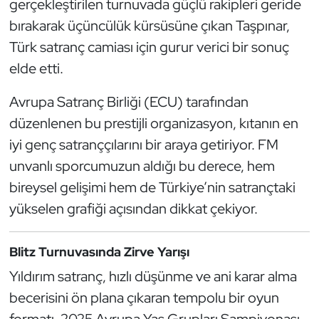
gerçekleştirilen turnuvada güçlü rakipleri geride
Güreş
bırakarak üçüncülük kürsüsüne çıkan Taşpınar,
Halter
Türk satranç camiası için gurur verici bir sonuç
elde etti.
Hava Sporları
Avrupa Satranç Birliği (ECU) tarafından
Hentbol
düzenlenen bu prestijli organizasyon, kıtanın en
iyi genç satranççılarını bir araya getiriyor. FM
İşitme Engelli Sporcular
unvanlı sporcumuzun aldığı bu derece, hem
bireysel gelişimi hem de Türkiye’nin satrançtaki
Judo ve Kuraş
yükselen grafiği açısından dikkat çekiyor.
Kano ve Rafting
Blitz Turnuvasında Zirve Yarışı
Karate
Yıldırım satranç, hızlı düşünme ve ani karar alma
Kayak
becerisini ön plana çıkaran tempolu bir oyun
formatı. 2025 Avrupa Yaş Grupları Şampiyonası