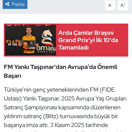
Paylaş
-
+
A
A
Dans Sporları
Dövüş Sanatı
Arda Çamlar Braşov
Grand Prix'yi İlk 10'da
E-Spor
Tamamladı
Eskrim
FM Yankı Taşpınar'dan Avrupa’da Önemli
Futbol
Başarı
Futsal
Türkiye’nin genç yeteneklerinden FM (FIDE
Ustası) Yankı Taşpınar, 2025 Avrupa Yaş Grupları
Genel
Satranç Şampiyonası kapsamında düzenlenen
yıldırım satranç (Blitz) turnuvasında büyük bir
Golf
başarıya imza attı. 3 Kasım 2025 tarihinde