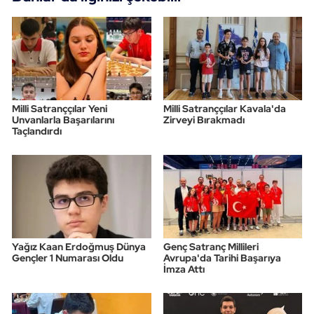
Milli Satranççılar Yeni
Milli Satranççılar Kavala'da
Unvanlarla Başarılarını
Zirveyi Bırakmadı
Taçlandırdı
Yağız Kaan Erdoğmuş Dünya
Genç Satranç Millileri
Gençler 1 Numarası Oldu
Avrupa'da Tarihi Başarıya
İmza Attı