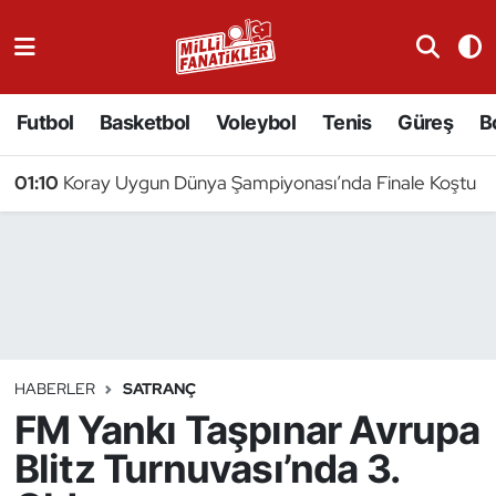
Atıcılık
Futbol
Basketbol
Voleybol
Tenis
Güreş
B
Atletizm
01:10
Koray Uygun Dünya Şampiyonası’nda Finale Koştu
Badminton
Basketbol
Beyzbol
Bilardo
HABERLER
SATRANÇ
FM Yankı Taşpınar Avrupa
Binicilik
Blitz Turnuvası’nda 3.
Bisiklet