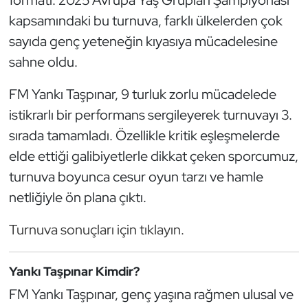
Kempo
kapsamındaki bu turnuva, farklı ülkelerden çok
sayıda genç yeteneğin kıyasıya mücadelesine
Kick Boks
sahne oldu.
Kürek
FM Yankı Taşpınar, 9 turluk zorlu mücadelede
istikrarlı bir performans sergileyerek turnuvayı 3.
Masa Tenisi
sırada tamamladı. Özellikle kritik eşleşmelerde
Modern Pentatlon
elde ettiği galibiyetlerle dikkat çeken sporcumuz,
turnuva boyunca cesur oyun tarzı ve hamle
Motor Sporları
netliğiyle ön plana çıktı.
Muay Thai
Turnuva sonuçları için tıklayın.
Okçuluk
Yankı Taşpınar Kimdir?
Optimist
FM Yankı Taşpınar, genç yaşına rağmen ulusal ve