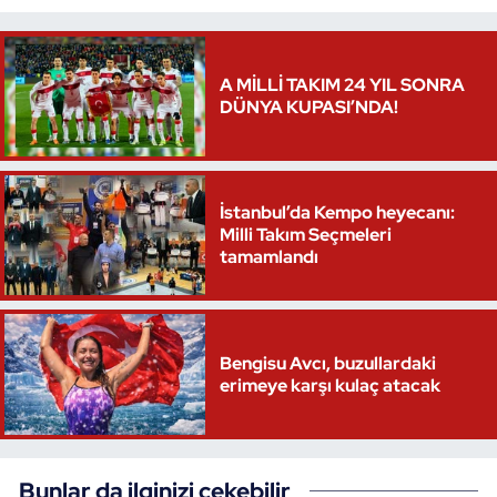
A MİLLİ TAKIM 24 YIL SONRA
DÜNYA KUPASI’NDA!
İstanbul’da Kempo heyecanı:
Milli Takım Seçmeleri
tamamlandı
Bengisu Avcı, buzullardaki
erimeye karşı kulaç atacak
Bunlar da ilginizi çekebilir