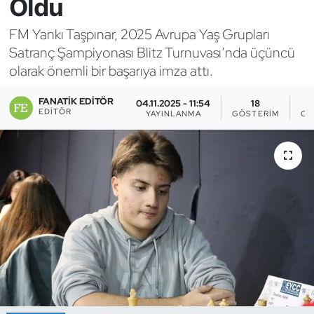
Oldu
Bocce Bowling Dart
FM Yankı Taşpınar, 2025 Avrupa Yaş Grupları
Satranç Şampiyonası Blitz Turnuvası’nda üçüncü
Boks
olarak önemli bir başarıya imza attı.
Briç
FANATIK EDITÖR
04.11.2025 - 11:54
18
EDITÖR
YAYINLANMA
GÖSTERIM
OK
Buz Hokeyi
Buz Pateni
Çim Hokeyi
Cimnastik
Curling
Dağcılık