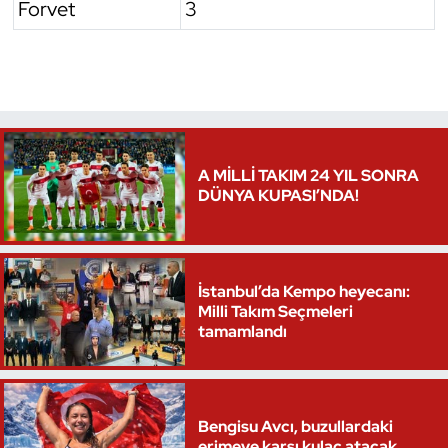
Forvet
3
Triatlon
Voleybol
Vücut Geliştirme Fitness
A MİLLİ TAKIM 24 YIL SONRA
Wushu Kungfu
DÜNYA KUPASI’NDA!
Yelken
İstanbul’da Kempo heyecanı:
Yüzme
Milli Takım Seçmeleri
tamamlandı
Bengisu Avcı, buzullardaki
erimeye karşı kulaç atacak