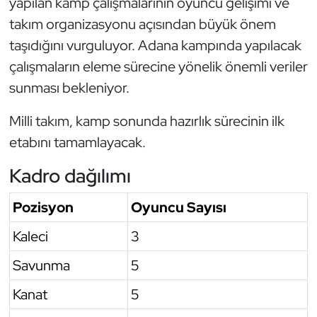
yapılan kamp çalışmalarının oyuncu gelişimi ve
Oryantiring
takım organizasyonu açısından büyük önem
taşıdığını vurguluyor. Adana kampında yapılacak
Özel Sporcular
çalışmaların eleme sürecine yönelik önemli veriler
sunması bekleniyor.
Paralimpik
Milli takım, kamp sonunda hazırlık sürecinin ilk
Ragbi
etabını tamamlayacak.
Satranç
Kadro dağılımı
Su Topu
Pozisyon
Oyuncu Sayısı
Kaleci
3
Sualtı Sporları
Savunma
5
Tekvando
Kanat
5
Tenis