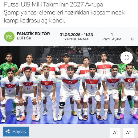
Futsal U19 Milli Takımı'nın 2027 Avrupa
Bocce Bowling Dart
Şampiyonası elemeleri hazırlıkları kapsamındaki
kamp kadrosu açıklandı.
Boks
FANATIK EDITÖR
31.05.2026 - 11:33
1
EDITÖR
YAYINLANMA
PAYLAŞIM
GÖ
Briç
Buz Hokeyi
Buz Pateni
Çim Hokeyi
Cimnastik
Curling
Paylaş
-
+
A
A
Dağcılık