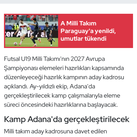
Dans Sporları
A Milli Takım
Dövüş Sanatı
Paraguay'a yenildi,
umutlar tükendi
E-Spor
Futsal U19 Milli Takımı'nın 2027 Avrupa
Eskrim
Şampiyonası elemeleri hazırlıkları kapsamında
düzenleyeceği hazırlık kampının aday kadrosu
Futbol
açıklandı. Ay-yıldızlı ekip, Adana'da
Futsal
gerçekleştirilecek kamp çalışmalarıyla eleme
süreci öncesindeki hazırlıklarına başlayacak.
Genel
Kamp Adana'da gerçekleştirilecek
Golf
Milli takım aday kadrosuna davet edilen