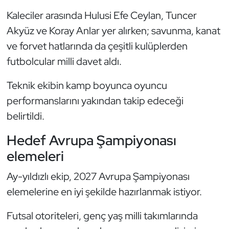
Kempo
Kaleciler arasında Hulusi Efe Ceylan, Tuncer
Akyüz ve Koray Anlar yer alırken; savunma, kanat
Kick Boks
ve forvet hatlarında da çeşitli kulüplerden
futbolcular milli davet aldı.
Kürek
Teknik ekibin kamp boyunca oyuncu
Masa Tenisi
performanslarını yakından takip edeceği
Modern Pentatlon
belirtildi.
Hedef Avrupa Şampiyonası
Motor Sporları
elemeleri
Muay Thai
Ay-yıldızlı ekip, 2027 Avrupa Şampiyonası
elemelerine en iyi şekilde hazırlanmak istiyor.
Okçuluk
Futsal otoriteleri, genç yaş milli takımlarında
Optimist