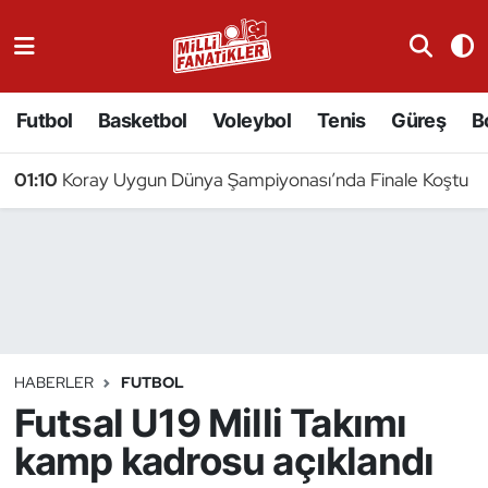
Atıcılık
Futbol
Basketbol
Voleybol
Tenis
Güreş
B
Atletizm
01:10
Koray Uygun Dünya Şampiyonası’nda Finale Koştu
Badminton
Basketbol
Beyzbol
Bilardo
HABERLER
FUTBOL
Futsal U19 Milli Takımı
Binicilik
kamp kadrosu açıklandı
Bisiklet