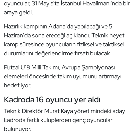
Güreş
oyuncular, 31 Mayıs'ta İstanbul Havalimanı'nda bir
araya geldi.
Halter
Hazırlık kampının Adana'da yapılacağı ve 5
Hava Sporları
Haziran'da sona ereceği açıklandı. Teknik heyet,
kamp süresince oyuncuların fiziksel ve taktiksel
Hentbol
durumlarını değerlendirme fırsatı bulacak.
İşitme Engelli Sporcular
Futsal U19 Milli Takımı, Avrupa Şampiyonası
elemeleri öncesinde takım uyumunu artırmayı
Judo ve Kuraş
hedefliyor.
Kano ve Rafting
Kadroda 16 oyuncu yer aldı
Karate
Teknik Direktör Murat Kaya yönetimindeki aday
kadroda farklı kulüplerden genç oyuncular
Kayak
bulunuyor.