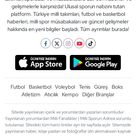
gelişmelerle karşınızda! Ulusal sporun nabzını tutan
platform. Türkiye milli takımları, futbol ve basketbol
haberleri, milli spor müsabakaları ve güncel gelişmeler
hakkında en yeni bilgiler başladı. Tüm ayrıntılar burada!
Futbol
Basketbol
Voleybol
Tenis
Güreş
Boks
Atletizm
Atıcılık
Kempo
Diğer Branşlar
Sitede yayınlanan içerik ve yorumlardan yazarları sorumludur.
Yayınlanan yorumlardan Milli Fanatikler | Milli Sporun Adresi sorumlu
tutulamaz. Sitedeki tüm harici linkler ayrı bir sayfada açılır. Sitemizde
yayınlanan haber, köşe yazıları ve fotoğraflar izin alınmaksızın kaynak