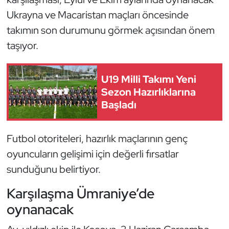
Kempo
Ukrayna ve Macaristan maçları öncesinde
takımın son durumunu görmek açısından önem
Kick Boks
taşıyor.
Kürek
U19 Milli Takımı Yeni
Masa Tenisi
Sezon Hazırlıklarına
Başladı
Modern Pentatlon
Futbol otoriteleri, hazırlık maçlarının genç
Motor Sporları
oyuncuların gelişimi için değerli fırsatlar
Muay Thai
sunduğunu belirtiyor.
Karşılaşma Ümraniye’de
Okçuluk
oynanacak
Optimist