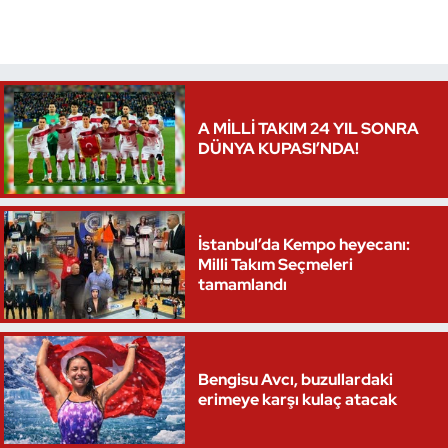
Triatlon
Voleybol
A MİLLİ TAKIM 24 YIL SONRA
Vücut Geliştirme Fitness
DÜNYA KUPASI’NDA!
Wushu Kungfu
Yelken
İstanbul’da Kempo heyecanı:
Milli Takım Seçmeleri
tamamlandı
Yüzme
Bengisu Avcı, buzullardaki
erimeye karşı kulaç atacak