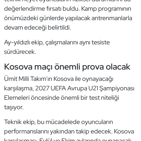
Güreş
değerlendirme fırsatı buldu. Kamp programının
önümüzdeki günlerde yapılacak antrenmanlarla
Halter
devam edeceği belirtildi.
Hava Sporları
Ay-yıldızlı ekip, çalışmalarını aynı tesiste
Hentbol
sürdürecek.
Kosova maçı önemli prova olacak
İşitme Engelli Sporcular
Ümit Milli Takım'ın Kosova ile oynayacağı
Judo ve Kuraş
karşılaşma, 2027 UEFA Avrupa U21 Şampiyonası
Elemeleri öncesinde önemli bir test niteliği
Kano ve Rafting
taşıyor.
Karate
Teknik ekip, bu mücadelede oyuncuların
Kayak
performanslarını yakından takip edecek. Kosova
karşılaşması, Eylül ve Ekim aylarında oynanacak