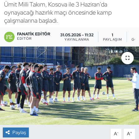
Ümit Milli Takım, Kosova ile 3 Haziran'da
Bocce Bowling Dart
oynayacağı hazırlık maçı öncesinde kamp
çalışmalarına başladı.
Boks
FANATIK EDITÖR
31.05.2026 - 11:32
1
EDITÖR
YAYINLANMA
PAYLAŞIM
GÖ
Briç
Buz Hokeyi
Buz Pateni
Çim Hokeyi
Cimnastik
Curling
Paylaş
-
+
A
A
Dağcılık