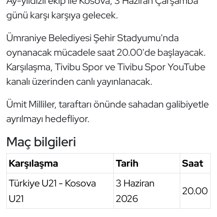
Ay-yıldızlı ekip ile Kosova, 3 Haziran Çarşamba
günü karşı karşıya gelecek.
Oryantiring
Ümraniye Belediyesi Şehir Stadyumu'nda
Özel Sporcular
oynanacak mücadele saat 20.00'de başlayacak.
Paralimpik
Karşılaşma, Tivibu Spor ve Tivibu Spor YouTube
kanalı üzerinden canlı yayınlanacak.
Ragbi
Ümit Milliler, taraftarı önünde sahadan galibiyetle
Satranç
ayrılmayı hedefliyor.
Su Topu
Maç bilgileri
Sualtı Sporları
Karşılaşma
Tarih
Saat
Türkiye U21 - Kosova
3 Haziran
Tekvando
20.00
U21
2026
Tenis