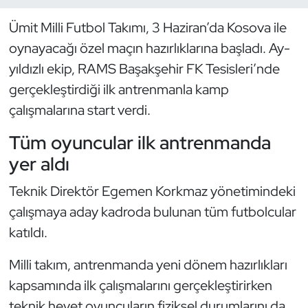
Ümit Milli Futbol Takımı, 3 Haziran’da Kosova ile
Dans Sporları
oynayacağı özel maçın hazırlıklarına başladı. Ay-
Dövüş Sanatı
yıldızlı ekip, RAMS Başakşehir FK Tesisleri’nde
gerçekleştirdiği ilk antrenmanla kamp
E-Spor
çalışmalarına start verdi.
Eskrim
Tüm oyuncular ilk antrenmanda
yer aldı
Futbol
Teknik Direktör Egemen Korkmaz yönetimindeki
Futsal
çalışmaya aday kadroda bulunan tüm futbolcular
katıldı.
Genel
Milli takım, antrenmanda yeni dönem hazırlıkları
Golf
kapsamında ilk çalışmalarını gerçekleştirirken
teknik heyet oyuncuların fiziksel durumlarını da