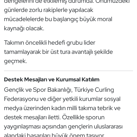
dengelerini de etkilemiş durumda. Önümüzdeki
Kempo
günlerde zorlu rakiplerle yapılacak
mücadelelerde bu başlangıç büyük moral
Kick Boks
kaynağı olacak.
Kürek
Takımın öncelikli hedefi grubu lider
tamamlayarak bir üst tura avantajlı şekilde
Masa Tenisi
geçmek.
Modern Pentatlon
Destek Mesajları ve Kurumsal Katılım
Motor Sporları
Gençlik ve Spor Bakanlığı, Türkiye Curling
Federasyonu ve diğer yetkili kurumlar sosyal
Muay Thai
medya üzerinden kadın milli takıma tebrik ve
Okçuluk
destek mesajları iletti. Özellikle sporun
yaygınlaşması açısından gençlerin uluslararası
Optimist
alandaki başarıları büyük önem taşıyor.