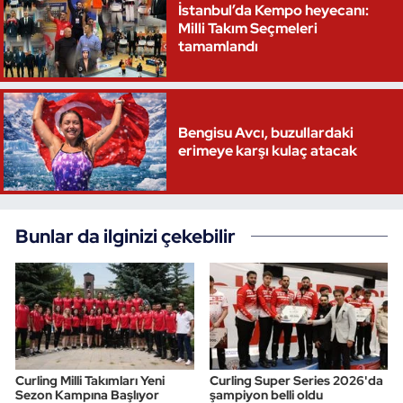
İstanbul’da Kempo heyecanı:
Milli Takım Seçmeleri
tamamlandı
Bengisu Avcı, buzullardaki
erimeye karşı kulaç atacak
Bunlar da ilginizi çekebilir
Curling Milli Takımları Yeni
Curling Super Series 2026'da
Sezon Kampına Başlıyor
şampiyon belli oldu