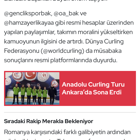
Oryantiring
@gencliksporbak, @oa_bak ve
@hamzayerlikayaa gibi resmi hesaplar üzerinden
Özel Sporcular
yapılan paylaşımlar, takımın moralini yükseltirken
kamuoyunun ilgisini de artırdı. Dünya Curling
Paralimpik
Federasyonu (@worldcurling) da müsabaka
Ragbi
sonuçlarını resmi platformlarında duyurdu.
Satranç
Anadolu Curling Turu
Su Topu
Ankara’da Sona Erdi
Sualtı Sporları
Tekvando
Sıradaki Rakip Merakla Bekleniyor
Romanya karşısındaki farklı galibiyetin ardından
Tenis