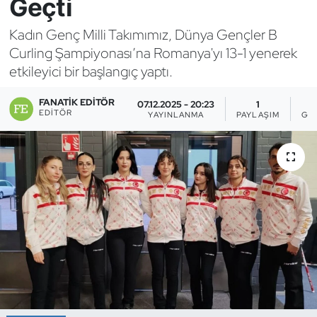
Geçti
Bocce Bowling Dart
Kadın Genç Milli Takımımız, Dünya Gençler B
Curling Şampiyonası’na Romanya'yı 13-1 yenerek
Boks
etkileyici bir başlangıç yaptı.
Briç
FANATIK EDITÖR
07.12.2025 - 20:23
1
EDITÖR
YAYINLANMA
PAYLAŞIM
GÖ
Buz Hokeyi
Buz Pateni
Çim Hokeyi
Cimnastik
Curling
Dağcılık