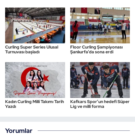
Curling Super Series Ulusal
Floor Curling Şampiyonası
Turnuvası başladı
Şanlıurfa’da sona erdi
Kadın Curling Milli Takımı Tarih
Kafkars Spor’un hedefi Süper
Yazdı
Lig ve milli forma
Yorumlar