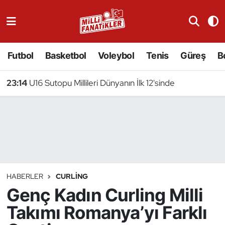
Atıcılık
Futbol
Basketbol
Voleybol
Tenis
Güreş
B
Atletizm
23:14
U16 Sutopu Millileri Dünyanın İlk 12'sinde
Badminton
Basketbol
Beyzbol
Bilardo
HABERLER
CURLING
Genç Kadın Curling Milli
Binicilik
Takımı Romanya’yı Farklı
Bisiklet