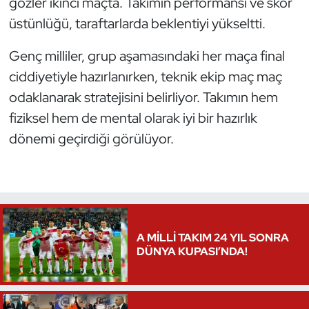
gözler ikinci maçta. Takımın performansı ve skor
üstünlüğü, taraftarlarda beklentiyi yükseltti.
Triatlon
Genç milliler, grup aşamasındaki her maça final
Voleybol
ciddiyetiyle hazırlanırken, teknik ekip maç maç
odaklanarak stratejisini belirliyor. Takımın hem
Vücut Geliştirme Fitness
fiziksel hem de mental olarak iyi bir hazırlık
Wushu Kungfu
dönemi geçirdiği görülüyor.
Yelken
Yüzme
A MİLLİ TAKIM 24 YIL SONRA
DÜNYA KUPASI’NDA!