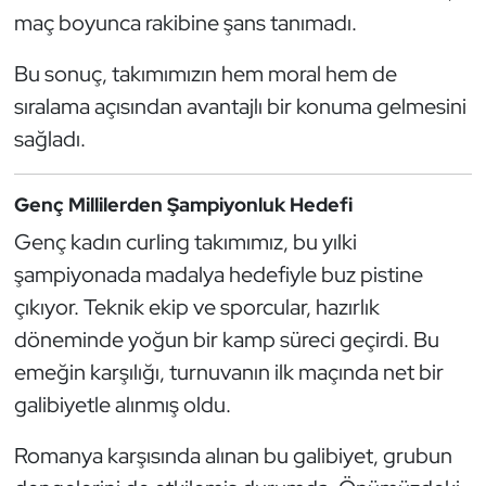
Güreş
maç boyunca rakibine şans tanımadı.
Halter
Bu sonuç, takımımızın hem moral hem de
sıralama açısından avantajlı bir konuma gelmesini
Hava Sporları
sağladı.
Hentbol
Genç Millilerden Şampiyonluk Hedefi
İşitme Engelli Sporcular
Genç kadın curling takımımız, bu yılki
şampiyonada madalya hedefiyle buz pistine
Judo ve Kuraş
çıkıyor. Teknik ekip ve sporcular, hazırlık
döneminde yoğun bir kamp süreci geçirdi. Bu
Kano ve Rafting
emeğin karşılığı, turnuvanın ilk maçında net bir
Karate
galibiyetle alınmış oldu.
Kayak
Romanya karşısında alınan bu galibiyet, grubun