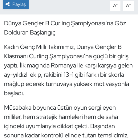
Paylaş
-
+
A
A
Dans Sporları
Dünya Gençler B Curling Şampiyonası’na Göz
Dövüş Sanatı
Dolduran Başlangıç
E-Spor
Kadın Genç Milli Takımımız, Dünya Gençler B
Klasmanı Curling Şampiyonası’na güçlü bir giriş
Eskrim
yaptı. İlk maçında Romanya ile karşı karşıya gelen
ay-yıldızlı ekip, rakibini 13-1 gibi farklı bir skorla
Futbol
mağlup ederek turnuvaya yüksek motivasyonla
başladı.
Futsal
Müsabaka boyunca üstün oyun sergileyen
Genel
milliler, hem stratejik hamleleri hem de saha
Golf
içindeki uyumlarıyla dikkat çekti. Başından
sonuna kadar kontrolü elinde tutan temsilcimiz,