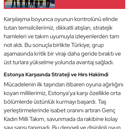
Güreş
Halter
Karşılaşma boyunca oyunun kontrolünü elinde
tutan temsilcilerimiz, dikkatli atışları, stratejik
Hava Sporları
hamleleri ve takım uyumuyla izleyenlerden tam
not aldı. Bu sonuçla birlikte Türkiye, grup
Hentbol
aşamasında kritik bir virajı daha geride bıraktı ve
İşitme Engelli Sporcular
üst turlara yükselme yolunda avantaj sağladı.
Estonya Karşısında Strateji ve Hırs Hakimdi
Judo ve Kuraş
Mücadelenin ilk taşından itibaren oyuna ağırlığını
Kano ve Rafting
koyan millilerimiz, Estonya’ya karşı özellikle orta
bölümlerde üstünlük kurmayı başardı. Taş
Karate
yerleştirmelerinde isabet oranını artıran Genç
Kadın Milli Takım, savunmada da rakibine kolay
Kayak
sayı şansı tanımadı. Bu dengeli ve disiplinli oyun