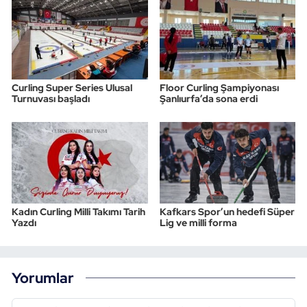
Curling Super Series Ulusal
Floor Curling Şampiyonası
Turnuvası başladı
Şanlıurfa’da sona erdi
Kadın Curling Milli Takımı Tarih
Kafkars Spor’un hedefi Süper
Yazdı
Lig ve milli forma
Yorumlar