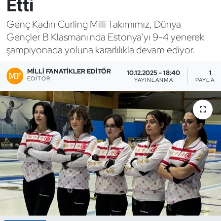
Etti
Bocce Bowling Dart
Genç Kadın Curling Milli Takımımız, Dünya
Gençler B Klasmanı'nda Estonya’yı 9-4 yenerek
Boks
şampiyonada yoluna kararlılıkla devam ediyor.
Briç
MILLI FANATIKLER EDITÖR
10.12.2025 - 18:40
1
EDITÖR
YAYINLANMA
PAYLAŞ
Buz Hokeyi
Buz Pateni
Çim Hokeyi
Cimnastik
Curling
Dağcılık