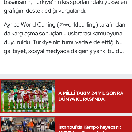
başarısının, Türkiye’nin kış sporlarındaki yükselen
grafiğini desteklediği vurgulandı.
Triatlon
Ayrıca World Curling (@worldcurling) tarafından
Voleybol
da karşılaşma sonuçları uluslararası kamuoyuna
duyuruldu. Türkiye'nin turnuvada elde ettiği bu
Vücut Geliştirme Fitness
galibiyet, sosyal medyada da geniş yankı buldu.
Wushu Kungfu
Yelken
Yüzme
A MİLLİ TAKIM 24 YIL SONRA
DÜNYA KUPASI’NDA!
İstanbul’da Kempo heyecanı: