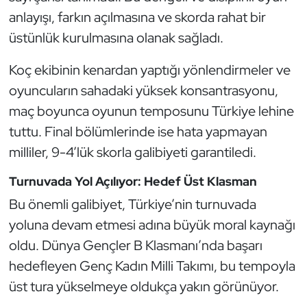
Kempo
anlayışı, farkın açılmasına ve skorda rahat bir
üstünlük kurulmasına olanak sağladı.
Kick Boks
Koç ekibinin kenardan yaptığı yönlendirmeler ve
Kürek
oyuncuların sahadaki yüksek konsantrasyonu,
maç boyunca oyunun temposunu Türkiye lehine
Masa Tenisi
tuttu. Final bölümlerinde ise hata yapmayan
milliler, 9-4’lük skorla galibiyeti garantiledi.
Modern Pentatlon
Turnuvada Yol Açılıyor: Hedef Üst Klasman
Motor Sporları
Bu önemli galibiyet, Türkiye’nin turnuvada
Muay Thai
yoluna devam etmesi adına büyük moral kaynağı
oldu. Dünya Gençler B Klasmanı’nda başarı
Okçuluk
hedefleyen Genç Kadın Milli Takımı, bu tempoyla
üst tura yükselmeye oldukça yakın görünüyor.
Optimist