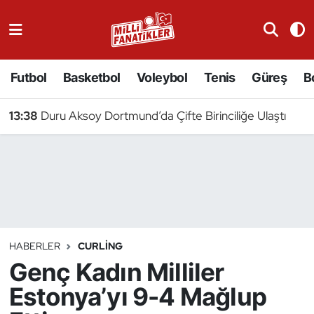
Atıcılık
Futbol
Basketbol
Voleybol
Tenis
Güreş
B
Atletizm
13:38
Duru Aksoy Dortmund’da Çifte Birinciliğe Ulaştı
Badminton
Basketbol
Beyzbol
Bilardo
HABERLER
CURLING
Genç Kadın Milliler
Binicilik
Estonya’yı 9-4 Mağlup
Bisiklet