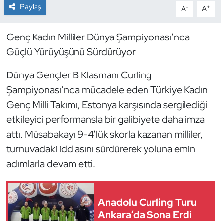
Paylaş
-
+
A
A
Dans Sporları
Genç Kadın Milliler Dünya Şampiyonası’nda
Dövüş Sanatı
Güçlü Yürüyüşünü Sürdürüyor
E-Spor
Dünya Gençler B Klasmanı Curling
Şampiyonası’nda mücadele eden Türkiye Kadın
Eskrim
Genç Milli Takımı, Estonya karşısında sergilediği
etkileyici performansla bir galibiyete daha imza
Futbol
attı. Müsabakayı 9-4’lük skorla kazanan milliler,
turnuvadaki iddiasını sürdürerek yoluna emin
Futsal
adımlarla devam etti.
Genel
Golf
Anadolu Curling Turu
Ankara’da Sona Erdi