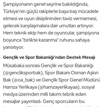
Şampiyonanın genel seyrine bakıldığında,
Oryantiring
Türkiye’nin güçlü rakiplerle başa baş mücadele
etmesi ve oyun disiplininden taviz vermemesi,
Özel Sporcular
gelecek karşılaşmalara dair umutları artırıyor.
Paralimpik
Hem teknik ekip hem de oyuncular, şampiyona
boyunca "birlikte kazanma" ruhunu sahaya
Ragbi
yansıtıyor.
Satranç
Gençlik ve Spor Bakanlığı’ndan Destek Mesajı
Müsabaka sonrası Gençlik ve Spor Bakanlığı
Su Topu
(@gencliksporbak), Spor Bakanı Osman Aşkın
Bak (@oa_bak) ve Gençlik Spor Genel Müdürü
Sualtı Sporları
Hamza Yerlikaya (@hamzayerlikayaa), sosyal
Tekvando
medya üzerinden milli takımı tebrik eden
mesajlar yayımladı. Genç sporcuların bu
Tenis