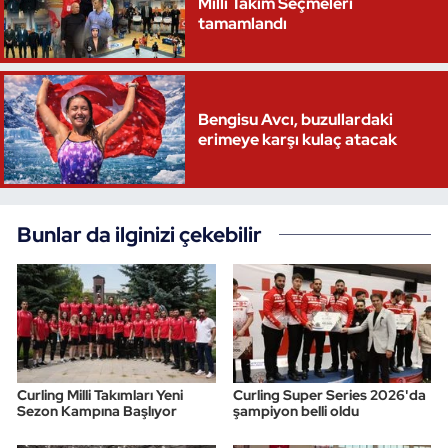
Milli Takım Seçmeleri
tamamlandı
Bengisu Avcı, buzullardaki
erimeye karşı kulaç atacak
Bunlar da ilginizi çekebilir
Curling Milli Takımları Yeni
Curling Super Series 2026'da
Sezon Kampına Başlıyor
şampiyon belli oldu