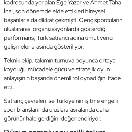
kadrosunda yer alan Ege Yazar ve Ahmet Taha
İnal, son dönemde elde ettikleri bireysel
Triatlon
başarılarla da dikkat çekmişti. Genç sporcuların
Voleybol
uluslararası organizasyonlarda gösterdiği
performans, Türk satrancı adına umut verici
Vücut Geliştirme Fitness
gelişmeler arasında gösteriliyor.
Wushu Kungfu
Teknik ekip, takımın turnuva boyunca ortaya
koyduğu mücadele gücü ve stratejik oyun
Yelken
anlayışının başarıda önemli rol oynadığını ifade
etti.
Yüzme
Satranç çevreleri ise Türkiye’nin işitme engelli
spor branşlarında uluslararası alanda daha
görünür hale geldiğini değerlendiriyor.