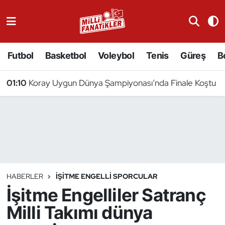
Atıcılık
Futbol
Basketbol
Voleybol
Tenis
Güreş
B
Atletizm
01:10
Koray Uygun Dünya Şampiyonası’nda Finale Koştu
Badminton
Basketbol
Beyzbol
Bilardo
HABERLER
İŞITME ENGELLI SPORCULAR
İşitme Engelliler Satranç
Binicilik
Milli Takımı dünya
Bisiklet