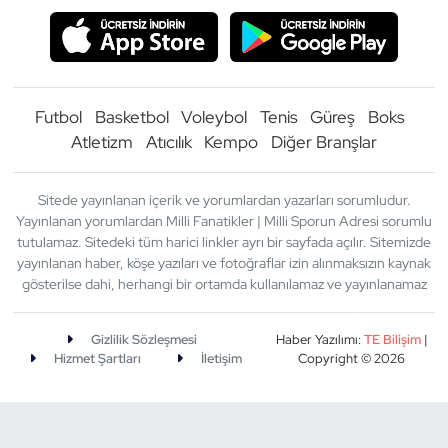
Futbol
Basketbol
Voleybol
Tenis
Güreş
Boks
Atletizm
Atıcılık
Kempo
Diğer Branşlar
Sitede yayınlanan içerik ve yorumlardan yazarları sorumludur.
Yayınlanan yorumlardan Milli Fanatikler | Milli Sporun Adresi sorumlu
tutulamaz. Sitedeki tüm harici linkler ayrı bir sayfada açılır. Sitemizde
yayınlanan haber, köşe yazıları ve fotoğraflar izin alınmaksızın kaynak
gösterilse dahi, herhangi bir ortamda kullanılamaz ve yayınlanamaz
Gizlilik Sözleşmesi
Haber Yazılımı:
TE Bilişim
|
Hizmet Şartları
İletişim
Copyright © 2026