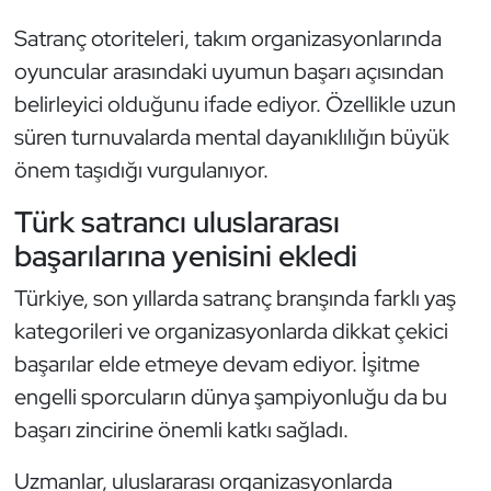
Kempo
Satranç otoriteleri, takım organizasyonlarında
oyuncular arasındaki uyumun başarı açısından
Kick Boks
belirleyici olduğunu ifade ediyor. Özellikle uzun
Kürek
süren turnuvalarda mental dayanıklılığın büyük
önem taşıdığı vurgulanıyor.
Masa Tenisi
Türk satrancı uluslararası
Modern Pentatlon
başarılarına yenisini ekledi
Türkiye, son yıllarda satranç branşında farklı yaş
Motor Sporları
kategorileri ve organizasyonlarda dikkat çekici
Muay Thai
başarılar elde etmeye devam ediyor. İşitme
engelli sporcuların dünya şampiyonluğu da bu
Okçuluk
başarı zincirine önemli katkı sağladı.
Optimist
Uzmanlar, uluslararası organizasyonlarda