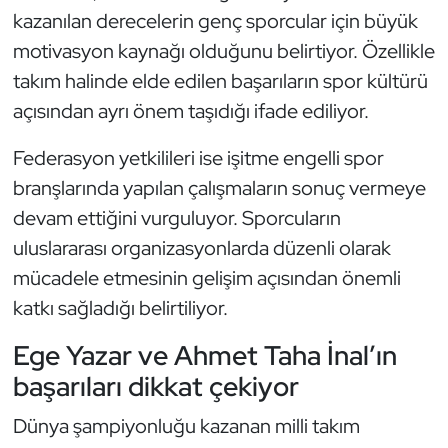
kazanılan derecelerin genç sporcular için büyük
Oryantiring
motivasyon kaynağı olduğunu belirtiyor. Özellikle
takım halinde elde edilen başarıların spor kültürü
Özel Sporcular
açısından ayrı önem taşıdığı ifade ediliyor.
Paralimpik
Federasyon yetkilileri ise işitme engelli spor
Ragbi
branşlarında yapılan çalışmaların sonuç vermeye
devam ettiğini vurguluyor. Sporcuların
Satranç
uluslararası organizasyonlarda düzenli olarak
mücadele etmesinin gelişim açısından önemli
Su Topu
katkı sağladığı belirtiliyor.
Sualtı Sporları
Ege Yazar ve Ahmet Taha İnal’ın
başarıları dikkat çekiyor
Tekvando
Dünya şampiyonluğu kazanan milli takım
Tenis