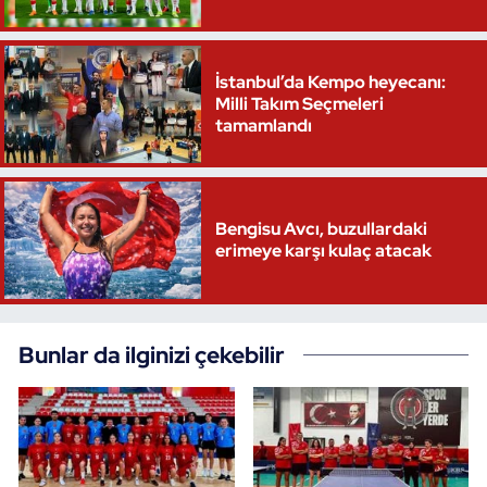
İstanbul’da Kempo heyecanı:
Milli Takım Seçmeleri
tamamlandı
Bengisu Avcı, buzullardaki
erimeye karşı kulaç atacak
Bunlar da ilginizi çekebilir