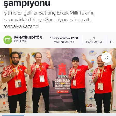
şampiyonu
Bocce Bowling Dart
İşitme Engelliler Satranç Erkek Milli Takımı,
İspanya’daki Dünya Şampiyonası’nda altın
Boks
madalya kazandı.
Briç
FANATIK EDITÖR
15.05.2026 - 12:01
1
EDITÖR
YAYINLANMA
PAYLAŞIM
GÖ
Buz Hokeyi
Buz Pateni
Çim Hokeyi
Cimnastik
Curling
Dağcılık