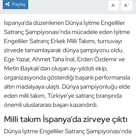
Paylaş
-
+
A
A
Dans Sporları
İspanya’da düzenlenen Dünya İşitme Engelliler
Dövüş Sanatı
Satranç Şampiyonası’nda mücadele eden İşitme
Engelliler Satranç Erkek Milli Takımı, turnuvayı
E-Spor
zirvede tamamlayarak dünya şampiyonu oldu.
Ege Yazar, Ahmet Taha İnal, Erden Özdemir ve
Eskrim
Metin Baykalı’dan oluşan ay-yıldızlı ekip,
Futbol
organizasyonda gösterdiği başarılı performansla
altın madalyaya ulaştı. Dünya şampiyonluğu elde
Futsal
eden milli takım, Türkiye’ye satranç branşında
önemli uluslararası başarı kazandırdı.
Genel
Milli takım İspanya’da zirveye çıktı
Golf
Dünya İşitme Engelliler Satranç Şampiyonası’nda