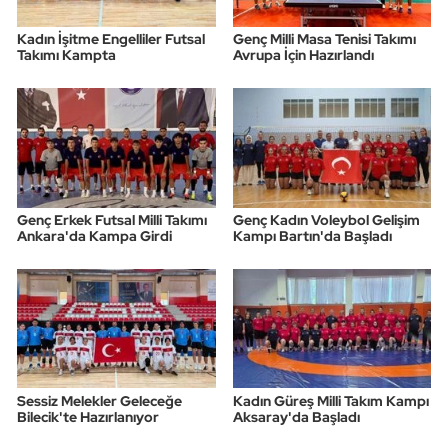
Kadın İşitme Engelliler Futsal
Genç Milli Masa Tenisi Takımı
Takımı Kampta
Avrupa İçin Hazırlandı
Genç Erkek Futsal Milli Takımı
Genç Kadın Voleybol Gelişim
Ankara'da Kampa Girdi
Kampı Bartın'da Başladı
Sessiz Melekler Geleceğe
Kadın Güreş Milli Takım Kampı
Bilecik'te Hazırlanıyor
Aksaray'da Başladı