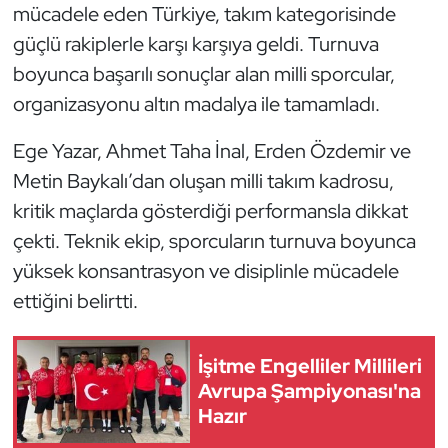
Güreş
mücadele eden Türkiye, takım kategorisinde
güçlü rakiplerle karşı karşıya geldi. Turnuva
Halter
boyunca başarılı sonuçlar alan milli sporcular,
organizasyonu altın madalya ile tamamladı.
Hava Sporları
Ege Yazar, Ahmet Taha İnal, Erden Özdemir ve
Hentbol
Metin Baykalı’dan oluşan milli takım kadrosu,
kritik maçlarda gösterdiği performansla dikkat
İşitme Engelli Sporcular
çekti. Teknik ekip, sporcuların turnuva boyunca
Judo ve Kuraş
yüksek konsantrasyon ve disiplinle mücadele
ettiğini belirtti.
Kano ve Rafting
Karate
İşitme Engelliler Millileri
Avrupa Şampiyonası'na
Hazır
Kayak