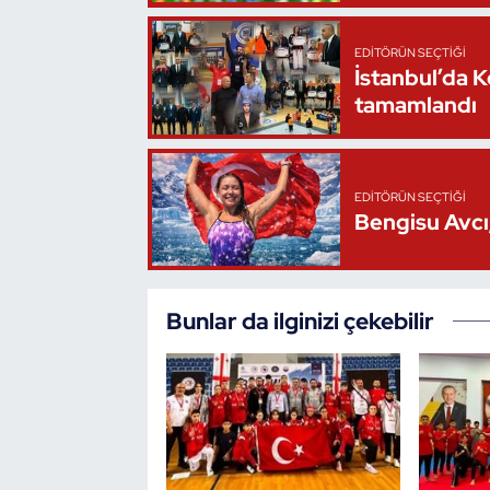
Triatlon
EDITÖRÜN SEÇTIĞI
İstanbul’da 
Voleybol
tamamlandı
Vücut Geliştirme Fitness
EDITÖRÜN SEÇTIĞI
Wushu Kungfu
Bengisu Avcı,
Yelken
Bunlar da ilginizi çekebilir
Yüzme