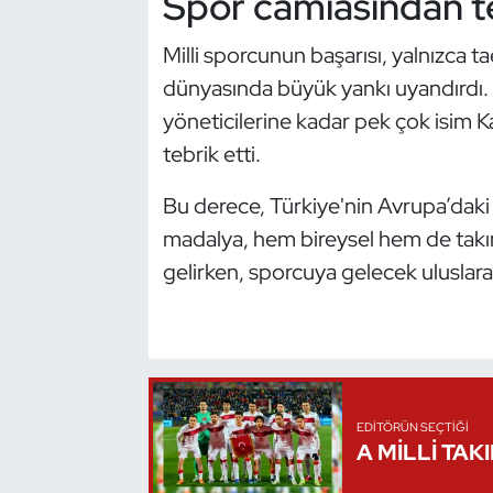
Spor camiasından te
Oryantiring
Milli sporcunun başarısı, yalnızca
dünyasında büyük yankı uyandırdı. 
Özel Sporcular
yöneticilerine kadar pek çok isim K
Paralimpik
tebrik etti.
Ragbi
Bu derece, Türkiye'nin Avrupa’daki 
madalya, hem bireysel hem de takı
Satranç
gelirken, sporcuya gelecek uluslarar
Su Topu
Sualtı Sporları
Tekvando
EDITÖRÜN SEÇTIĞI
A MİLLİ TAK
Tenis