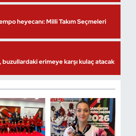
Kempo heyecanı: Milli Takım Seçmeleri
 buzullardaki erimeye karşı kulaç atacak