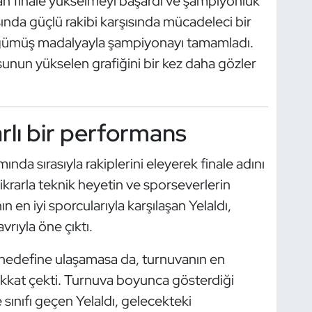
dan finale yükselmeyi başardı ve şampiyonluk
asında güçlü rakibi karşısında mücadeleci bir
 gümüş madalyayla şampiyonayı tamamladı.
nun yükselen grafiğini bir kez daha gözler
arlı bir performans
a sırasıyla rakiplerini eleyerek finale adını
tikrarla teknik heyetin ve sporseverlerin
n en iyi sporcularıyla karşılaşan Yelaldı,
vrıyla öne çıktı.
 hedefine ulaşamasa da, turnuvanın en
 dikkat çekti. Turnuva boyunca gösterdiği
e sınıfı geçen Yelaldı, gelecekteki