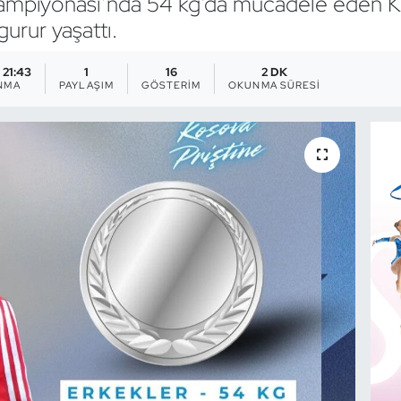
mpiyonası’nda 54 kg’da mücadele eden Ka
urur yaşattı.
- 21:43
1
16
2 DK
NMA
PAYLAŞIM
GÖSTERIM
OKUNMA SÜRESI