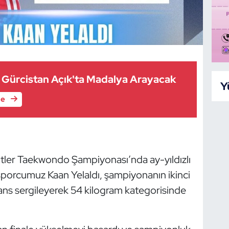
ler Gürcistan Açık'ta Madalya Arayacak
Y
le
ler Taekwondo Şampiyonası’nda ay-yıldızlı
 sporcumuz Kaan Yelaldı, şampiyonanın ikinci
ns sergileyerek 54 kilogram kategorisinde