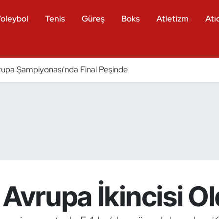
oleybol
Tenis
Güreş
Boks
Atletizm
Atıc
pa Şampiyonası'nda Final Peşinde
 Avrupa İkincisi O