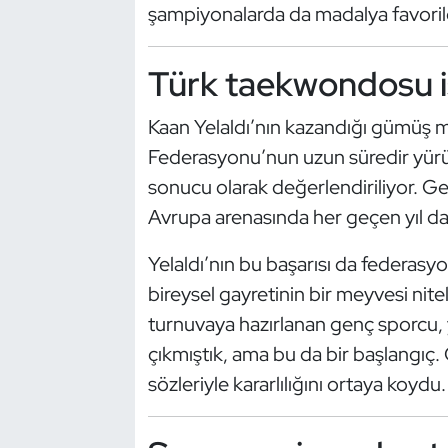
şampiyonalarda da madalya favorileri
Kempo
Kick Boks
Türk taekwondosu is
Kürek
Kaan Yelaldı’nın kazandığı gümüş
Federasyonu’nun uzun süredir yürütt
Masa Tenisi
sonucu olarak değerlendiriliyor. Ge
Avrupa arenasında her geçen yıl daha
Modern Pentatlon
Yelaldı’nın bu başarısı da federasy
Motor Sporları
bireysel gayretinin bir meyvesi nite
turnuvaya hazırlanan genç sporcu, y
Muay Thai
çıkmıştık, ama bu da bir başlangıç. 
Okçuluk
sözleriyle kararlılığını ortaya koydu.
Optimist