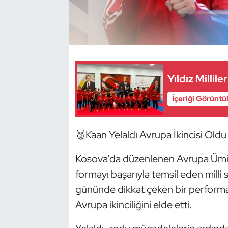
Dans Sporları
Dövüş Sanatı
E-Spor
Yıldız Milli
İçeriği Görüntü
Eskrim
Futbol
🥈Kaan Yelaldı Avrupa İkincisi Oldu
Futsal
Kosova’da düzenlenen Avrupa Ümit
formayı başarıyla temsil eden milli
Genel
gününde dikkat çeken bir performa
Avrupa ikinciliğini elde etti.
Golf