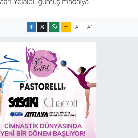
an Yelaldı, gümüş madalya
-
+
A
A