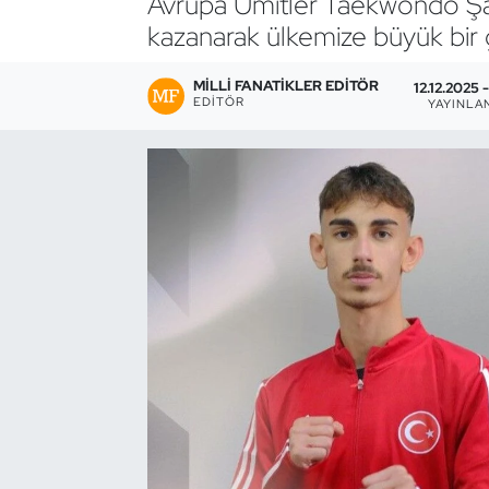
Avrupa Ümitler Taekwondo Şa
kazanarak ülkemize büyük bir g
Bocce Bowling Dart
MILLI FANATIKLER EDITÖR
12.12.2025 
Boks
EDITÖR
YAYINLA
Briç
Buz Hokeyi
Buz Pateni
Çim Hokeyi
Cimnastik
Curling
Dağcılık