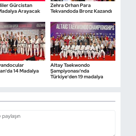
lliler Gürcistan
Zehra Orhan Para
 Madalya Arayacak
Tekvandoda Bronz Kazandı
kvandocular
Altay Taekwondo
an'da 14 Madalya
Şampiyonası'nda
Türkiye'den 19 madalya