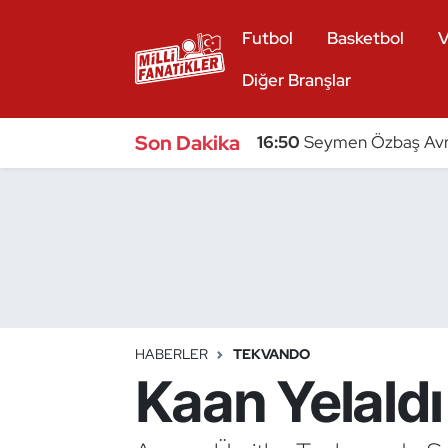
Futbol
Basketbol
V
Atıcılık
Diğer Branşlar
Atletizm
Son Dakika
16:50
Seymen Özbaş Avru
Badminton
Basketbol
Beyzbol
Bilardo
HABERLER
TEKVANDO
Kaan Yelaldı
Binicilik
Bisiklet