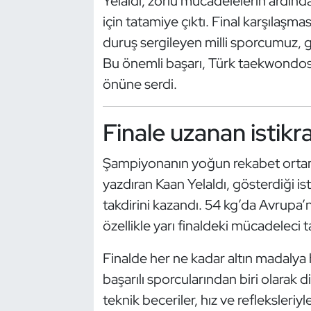
Yelaldı, zorlu mücadelelerin ardın
Güreş
için tatamiye çıktı. Final karşılaşm
Halter
duruş sergileyen milli sporcumuz,
Bu önemli başarı, Türk taekwondosu
Hava Sporları
önüne serdi.
Hentbol
Finale uzanan istikr
İşitme Engelli Sporcular
Şampiyonanın yoğun rekabet ortamınd
Judo ve Kuraş
yazdıran Kaan Yelaldı, gösterdiği is
takdirini kazandı. 54 kg’da Avrupa’nı
Kano ve Rafting
özellikle yarı finaldeki mücadeleci ta
Karate
Finalde her ne kadar altın madalya
başarılı sporcularından biri olarak
Kayak
teknik beceriler, hız ve refleksleriyl