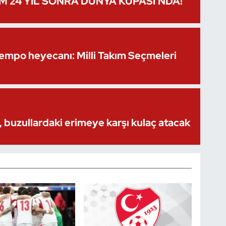
IM 24 YIL SONRA DÜNYA KUPASI’NDA!
Kempo heyecanı: Milli Takım Seçmeleri
 buzullardaki erimeye karşı kulaç atacak