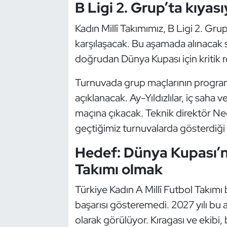
Güreş
B Ligi 2. Grup’ta kıyas
Kadın Millî Takımımız, B Ligi 2. Gru
Halter
karşılaşacak. Bu aşamada alınacak
Hava Sporları
doğrudan Dünya Kupası için kritik 
Hentbol
Turnuvada grup maçlarının program
açıklanacak. Ay-Yıldızlılar, iç sah
İşitme Engelli Sporcular
maçına çıkacak. Teknik direktör Ne
geçtiğimiz turnuvalarda gösterdiği ç
Judo ve Kuraş
Hedef: Dünya Kupası’na 
Kano ve Rafting
Takımı olmak
Karate
Türkiye Kadın A Millî Futbol Takım
başarısı gösteremedi. 2027 yılı bu 
Kayak
olarak görülüyor. Kıragası ve ekib