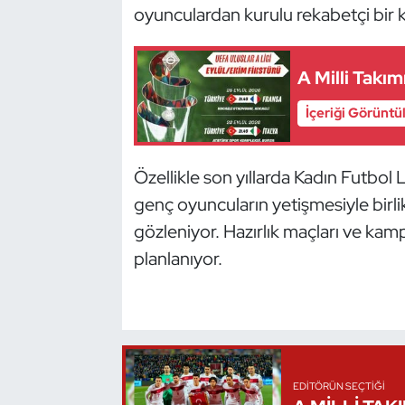
oyunculardan kurulu rekabetçi bir 
Kempo
Kick Boks
A Milli Takım
Kürek
İçeriği Görüntü
Masa Tenisi
Özellikle son yıllarda Kadın Futbol L
Modern Pentatlon
genç oyuncuların yetişmesiyle birlikt
gözleniyor. Hazırlık maçları ve ka
Motor Sporları
planlanıyor.
Muay Thai
Okçuluk
Optimist
EDITÖRÜN SEÇTIĞI