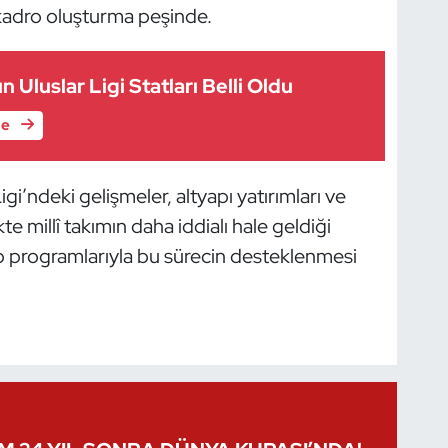
kadro oluşturma peşinde.
ın Uluslar Ligi Statları Belli Oldu
le
igi’ndeki gelişmeler, altyapı yatırımları ve
e millî takımın daha iddialı hale geldiği
mp programlarıyla bu sürecin desteklenmesi