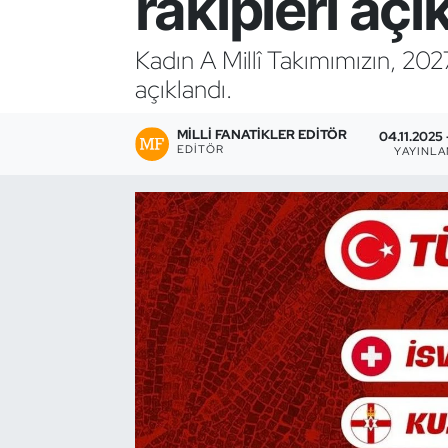
rakipleri açı
Bocce Bowling Dart
Kadın A Millî Takımımızın, 202
açıklandı.
Boks
MILLI FANATIKLER EDITÖR
Briç
04.11.2025 
EDITÖR
YAYINL
Buz Hokeyi
Buz Pateni
Çim Hokeyi
Cimnastik
Curling
Dağcılık