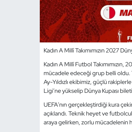
Dans Sporları
Dövüş Sanatı
E-Spor
Kadın A Millî Takımımızın 2027 Dün
Eskrim
Kadın A Millî Futbol Takımımızın, 
mücadele edeceği grup belli oldu. 
Futbol
Ay-Yıldızlı ekibimiz, güçlü rakipler
Futsal
Ligi’ne yükselip Dünya Kupası bile
Genel
UEFA’nın gerçekleştirdiği kura çekim
açıklandı. Teknik heyet ve futbolcu
Golf
araya gelirken, zorlu mücadelenin h