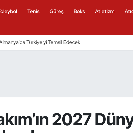
oleybol
Tenis
Güreş
Boks
Atletizm
Atıc
ri Almanya'da Türkiye'yi Temsil Edecek
Takım’ın 2027 Dün