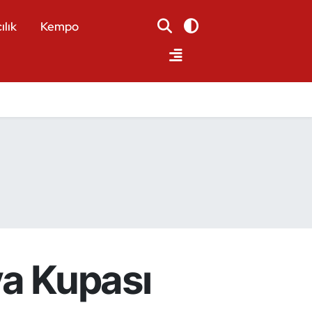
ılık
Kempo
ya Kupası