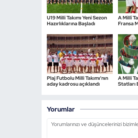
Triatlon
U19 Milli Takımı Yeni Sezon
A Millî T
Hazırlıklarına Başladı
Fransa M
Voleybol
Vücut Geliştirme Fitness
Wushu Kungfu
Yelken
Plaj Futbolu Milli Takımı'nın
A Milli T
aday kadrosu açıklandı
Statları 
Yüzme
Yorumlar