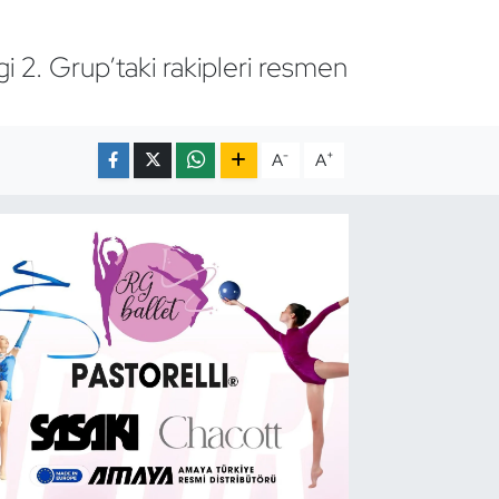
 2. Grup’taki rakipleri resmen
-
+
A
A