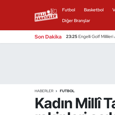
Futbol
Basketbol
V
Atıcılık
Diğer Branşlar
Atletizm
Son Dakika
23:25
Engelli Golf Millile
Badminton
Basketbol
Beyzbol
Bilardo
HABERLER
FUTBOL
Kadın Millî 
Binicilik
Bisiklet