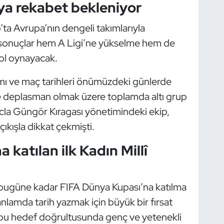
ıya rekabet bekleniyor
p’ta Avrupa’nın dengeli takımlarıyla
 sonuçlar hem A Ligi’ne yükselme hem de
rol oynayacak.
ı ve maç tarihleri önümüzdeki günlerde
a ve deplasman olmak üzere toplamda altı grup
cla Güngör Kıragası yönetimindeki ekip,
ıkışla dikkat çekmişti.
katılan ilk Kadın Millî
ı bugüne kadar FIFA Dünya Kupası’na katılma
anlamda tarih yazmak için büyük bir fırsat
i, bu hedef doğrultusunda genç ve yetenekli