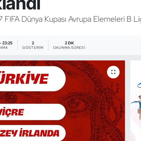
klandı
7 FIFA Dünya Kupası Avrupa Elemeleri B Ligi
- 23:25
2
2 DK
ANMA
GÖSTERIM
OKUNMA SÜRESI