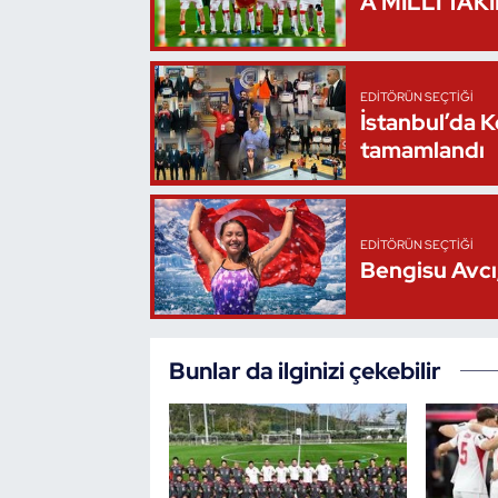
A MİLLİ TAK
Oryantiring
Özel Sporcular
EDITÖRÜN SEÇTIĞI
İstanbul’da 
Paralimpik
tamamlandı
Ragbi
EDITÖRÜN SEÇTIĞI
Satranç
Bengisu Avcı,
Su Topu
Bunlar da ilginizi çekebilir
Sualtı Sporları
Tekvando
Tenis