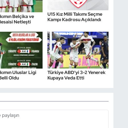
U15 Kız Milli Takımı Seçme
akımın Belçika ve
Kampı Kadrosu Açıklandı
esaisi Netleşti
akımın Uluslar Ligi
Türkiye ABD'yi 3-2 Yenerek
Belli Oldu
Kupaya Veda Etti