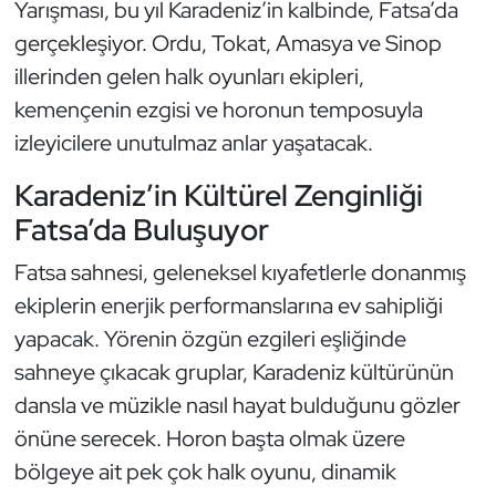
Yarışması, bu yıl Karadeniz’in kalbinde, Fatsa’da
Güreş
gerçekleşiyor. Ordu, Tokat, Amasya ve Sinop
Halter
illerinden gelen halk oyunları ekipleri,
kemençenin ezgisi ve horonun temposuyla
Hava Sporları
izleyicilere unutulmaz anlar yaşatacak.
Hentbol
Karadeniz’in Kültürel Zenginliği
Fatsa’da Buluşuyor
İşitme Engelli Sporcular
Fatsa sahnesi, geleneksel kıyafetlerle donanmış
Judo ve Kuraş
ekiplerin enerjik performanslarına ev sahipliği
yapacak. Yörenin özgün ezgileri eşliğinde
Kano ve Rafting
sahneye çıkacak gruplar, Karadeniz kültürünün
Karate
dansla ve müzikle nasıl hayat bulduğunu gözler
önüne serecek. Horon başta olmak üzere
Kayak
bölgeye ait pek çok halk oyunu, dinamik