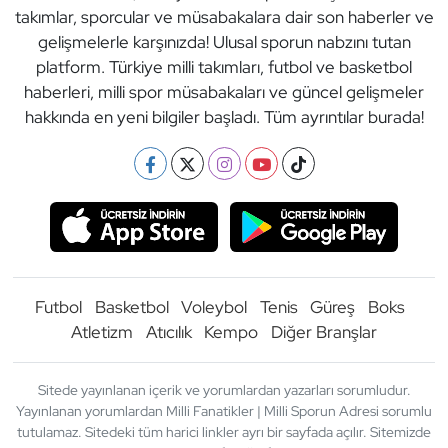
takımlar, sporcular ve müsabakalara dair son haberler ve
gelişmelerle karşınızda! Ulusal sporun nabzını tutan
platform. Türkiye milli takımları, futbol ve basketbol
haberleri, milli spor müsabakaları ve güncel gelişmeler
hakkında en yeni bilgiler başladı. Tüm ayrıntılar burada!
Futbol
Basketbol
Voleybol
Tenis
Güreş
Boks
Atletizm
Atıcılık
Kempo
Diğer Branşlar
Sitede yayınlanan içerik ve yorumlardan yazarları sorumludur.
Yayınlanan yorumlardan Milli Fanatikler | Milli Sporun Adresi sorumlu
tutulamaz. Sitedeki tüm harici linkler ayrı bir sayfada açılır. Sitemizde