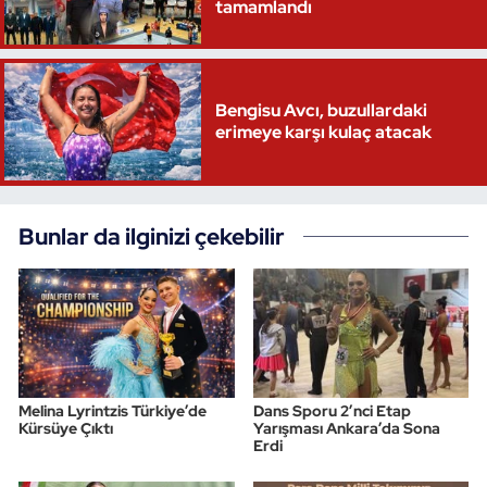
tamamlandı
Triatlon
Voleybol
Bengisu Avcı, buzullardaki
erimeye karşı kulaç atacak
Vücut Geliştirme Fitness
Wushu Kungfu
Bunlar da ilginizi çekebilir
Yelken
Yüzme
Melina Lyrintzis Türkiye’de
Dans Sporu 2’nci Etap
Kürsüye Çıktı
Yarışması Ankara’da Sona
Erdi