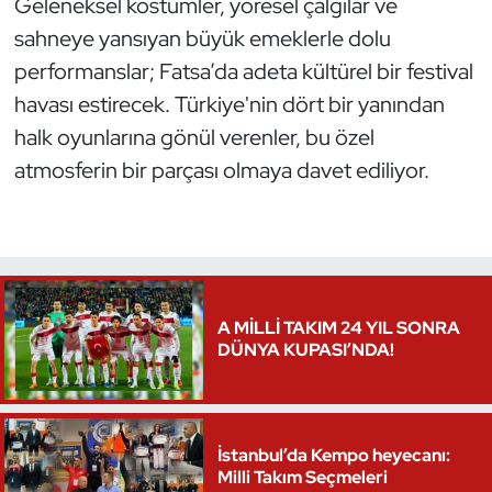
Geleneksel kostümler, yöresel çalgılar ve
Oryantiring
sahneye yansıyan büyük emeklerle dolu
performanslar; Fatsa’da adeta kültürel bir festival
Özel Sporcular
havası estirecek. Türkiye'nin dört bir yanından
halk oyunlarına gönül verenler, bu özel
Paralimpik
atmosferin bir parçası olmaya davet ediliyor.
Ragbi
Satranç
Su Topu
A MİLLİ TAKIM 24 YIL SONRA
DÜNYA KUPASI’NDA!
Sualtı Sporları
Tekvando
İstanbul’da Kempo heyecanı:
Milli Takım Seçmeleri
Tenis