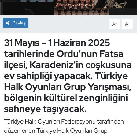
Dans Sporları
Paylaş
-
+
A
A
Dövüş Sanatı
31 Mayıs – 1 Haziran 2025
E-Spor
tarihlerinde Ordu’nun Fatsa
Eskrim
ilçesi, Karadeniz’in coşkusuna
ev sahipliği yapacak. Türkiye
Futbol
Halk Oyunları Grup Yarışması,
Futsal
bölgenin kültürel zenginliğini
sahneye taşıyacak.
Genel
Türkiye Halk Oyunları Federasyonu tarafından
Golf
düzenlenen Türkiye Halk Oyunları Grup