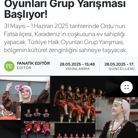
Oyunları Grup Yarışması
Başlıyor!
Bocce Bowling Dart
31 Mayıs – 1 Haziran 2025 tarihlerinde Ordu’nun
Boks
Fatsa ilçesi, Karadeniz’in coşkusuna ev sahipliği
yapacak. Türkiye Halk Oyunları Grup Yarışması,
Briç
bölgenin kültürel zenginliğini sahneye taşıyacak.
Buz Hokeyi
FANATIK EDITÖR
28.05.2025 - 15:48
28.05.2025 - 17:0
EDITÖR
YAYINLANMA
GÜNCELLEME
Buz Pateni
Çim Hokeyi
Cimnastik
Curling
Dağcılık