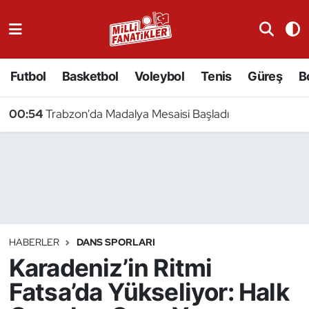
Atıcılık
Futbol
Basketbol
Voleybol
Tenis
Güreş
B
Atletizm
00:54
Trabzon'da Madalya Mesaisi Başladı
Badminton
Basketbol
Beyzbol
Bilardo
HABERLER
DANS SPORLARI
Karadeniz’in Ritmi
Binicilik
Fatsa’da Yükseliyor: Halk
Bisiklet