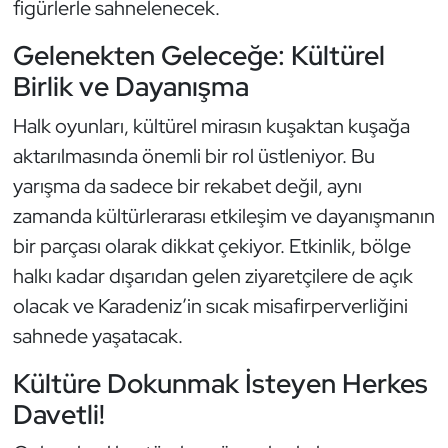
figürlerle sahnelenecek.
Kempo
Gelenekten Geleceğe: Kültürel
Kick Boks
Birlik ve Dayanışma
Kürek
Halk oyunları, kültürel mirasın kuşaktan kuşağa
aktarılmasında önemli bir rol üstleniyor. Bu
Masa Tenisi
yarışma da sadece bir rekabet değil, aynı
zamanda kültürlerarası etkileşim ve dayanışmanın
Modern Pentatlon
bir parçası olarak dikkat çekiyor. Etkinlik, bölge
Motor Sporları
halkı kadar dışarıdan gelen ziyaretçilere de açık
olacak ve Karadeniz’in sıcak misafirperverliğini
Muay Thai
sahnede yaşatacak.
Okçuluk
Kültüre Dokunmak İsteyen Herkes
Davetli!
Optimist