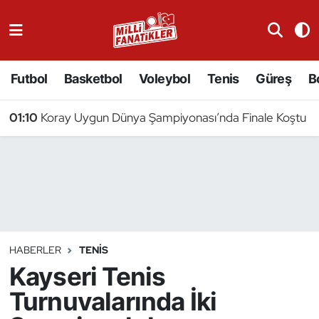
Atıcılık
Futbol
Basketbol
Voleybol
Tenis
Güreş
B
Atletizm
01:10
Koray Uygun Dünya Şampiyonası’nda Finale Koştu
Badminton
Basketbol
Beyzbol
Bilardo
HABERLER
TENIS
Kayseri Tenis
Binicilik
Turnuvalarında İki
Bisiklet