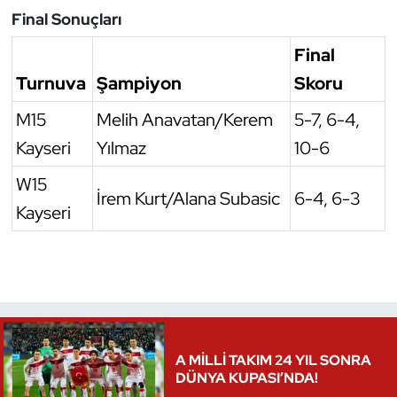
Final Sonuçları
Oryantiring
Final
Özel Sporcular
Turnuva
Şampiyon
Skoru
Paralimpik
M15
Melih Anavatan/Kerem
5-7, 6-4,
Kayseri
Yılmaz
10-6
Ragbi
W15
İrem Kurt/Alana Subasic
6-4, 6-3
Satranç
Kayseri
Su Topu
Sualtı Sporları
Tekvando
A MİLLİ TAKIM 24 YIL SONRA
DÜNYA KUPASI’NDA!
Tenis