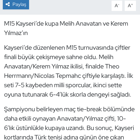
Paylaş
-
+
A
A
Dans Sporları
M15 Kayseri’de kupa Melih Anavatan ve Kerem
Dövüş Sanatı
Yılmaz’ın
E-Spor
Kayseri’de düzenlenen M15 turnuvasında çiftler
finali büyük çekişmeye sahne oldu. Melih
Eskrim
Anavatan/Kerem Yılmaz ikilisi, finalde Theo
Herrmann/Nicolas Tepmahc çiftiyle karşılaştı. İlk
Futbol
seti 7-5 kaybeden milli sporcular, ikinci sette
oyuna tutunarak 6-4’lük skorla dengeyi sağladı.
Futsal
Şampiyonu belirleyen maç tie-break bölümünde
Genel
daha etkili oynayan Anavatan/Yılmaz çifti, 10-
Golf
6’lık üstünlükle kupaya uzandı. Bu sonuç, Kayseri
kortlarında Türk tenisi adına günün öne çıkan