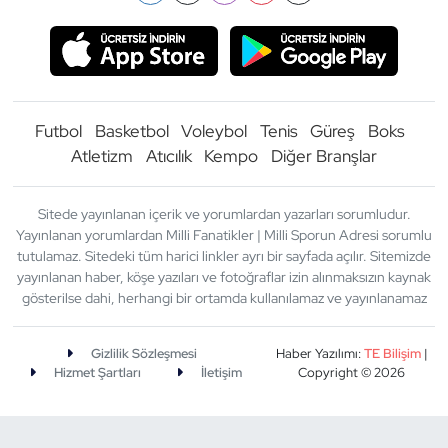
Futbol
Basketbol
Voleybol
Tenis
Güreş
Boks
Atletizm
Atıcılık
Kempo
Diğer Branşlar
Sitede yayınlanan içerik ve yorumlardan yazarları sorumludur.
Yayınlanan yorumlardan Milli Fanatikler | Milli Sporun Adresi sorumlu
tutulamaz. Sitedeki tüm harici linkler ayrı bir sayfada açılır. Sitemizde
yayınlanan haber, köşe yazıları ve fotoğraflar izin alınmaksızın kaynak
gösterilse dahi, herhangi bir ortamda kullanılamaz ve yayınlanamaz
Gizlilik Sözleşmesi
Haber Yazılımı:
TE Bilişim
|
Hizmet Şartları
İletişim
Copyright © 2026