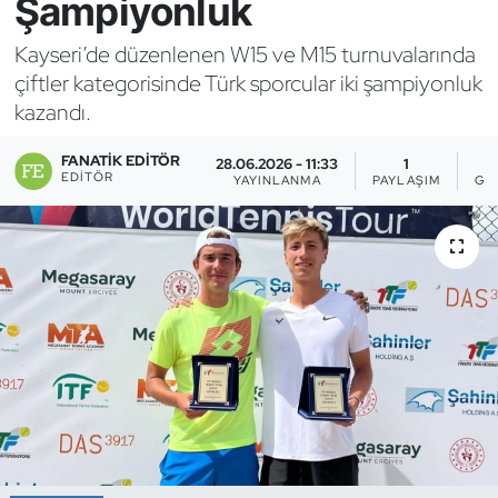
Şampiyonluk
Bocce Bowling Dart
Kayseri’de düzenlenen W15 ve M15 turnuvalarında
çiftler kategorisinde Türk sporcular iki şampiyonluk
Boks
kazandı.
Briç
FANATIK EDITÖR
28.06.2026 - 11:33
1
EDITÖR
YAYINLANMA
PAYLAŞIM
GÖ
Buz Hokeyi
Buz Pateni
Çim Hokeyi
Cimnastik
Curling
Dağcılık