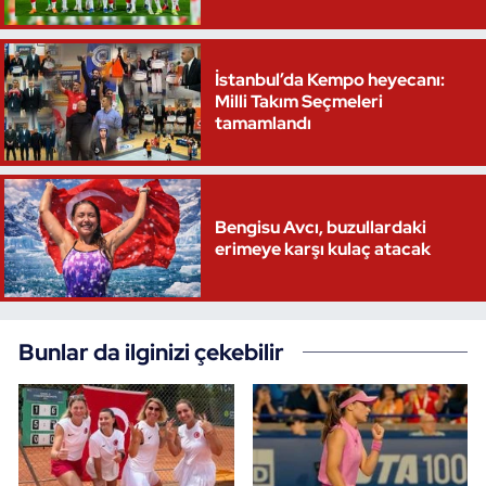
Triatlon
İstanbul’da Kempo heyecanı:
Voleybol
Milli Takım Seçmeleri
tamamlandı
Vücut Geliştirme Fitness
Wushu Kungfu
Bengisu Avcı, buzullardaki
erimeye karşı kulaç atacak
Yelken
Yüzme
Bunlar da ilginizi çekebilir