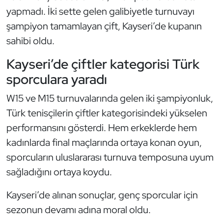
Kempo
yapmadı. İki sette gelen galibiyetle turnuvayı
şampiyon tamamlayan çift, Kayseri’de kupanın
Kick Boks
sahibi oldu.
Kürek
Kayseri’de çiftler kategorisi Türk
sporculara yaradı
Masa Tenisi
W15 ve M15 turnuvalarında gelen iki şampiyonluk,
Modern Pentatlon
Türk tenisçilerin çiftler kategorisindeki yükselen
performansını gösterdi. Hem erkeklerde hem
Motor Sporları
kadınlarda final maçlarında ortaya konan oyun,
sporcuların uluslararası turnuva temposuna uyum
Muay Thai
sağladığını ortaya koydu.
Okçuluk
Kayseri’de alınan sonuçlar, genç sporcular için
sezonun devamı adına moral oldu.
Optimist