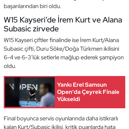
Güreş
başarılarından biri oldu.
Halter
W15 Kayseri’de İrem Kurt ve Alana
Subasic zirvede
Hava Sporları
W15 Kayseri çiftler finalinde ise İrem Kurt/Alana
Hentbol
Subasic çifti, Duru Söke/Doğa Türkmen ikilisini
6-4 ve 6-3’lük setlerle mağlup ederek şampiyon
İşitme Engelli Sporcular
oldu.
Judo ve Kuraş
Yankı Erel Samsun
Kano ve Rafting
Open'da Çeyrek Finale
Yükseldi
Karate
Final boyunca servis oyunlarında daha istikrarlı
Kayak
kalan Kurt/Subasic ikilisi, kritik puanlarda hata