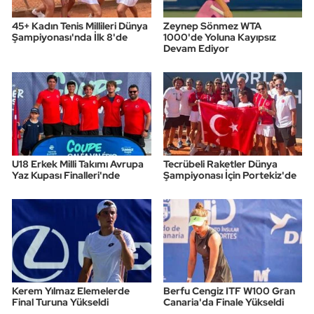
45+ Kadın Tenis Millileri Dünya
Zeynep Sönmez WTA
Şampiyonası'nda İlk 8'de
1000'de Yoluna Kayıpsız
Devam Ediyor
U18 Erkek Milli Takımı Avrupa
Tecrübeli Raketler Dünya
Yaz Kupası Finalleri'nde
Şampiyonası İçin Portekiz'de
Kerem Yılmaz Elemelerde
Berfu Cengiz ITF W100 Gran
Final Turuna Yükseldi
Canaria'da Finale Yükseldi