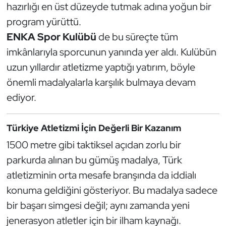
hazırlığı en üst düzeyde tutmak adına yoğun bir
Kempo
program yürüttü.
Kick Boks
ENKA Spor Kulübü
de bu süreçte tüm
imkânlarıyla sporcunun yanında yer aldı. Kulübün
Kürek
uzun yıllardır atletizme yaptığı yatırım, böyle
önemli madalyalarla karşılık bulmaya devam
Masa Tenisi
ediyor.
Modern Pentatlon
Türkiye Atletizmi İçin Değerli Bir Kazanım
Motor Sporları
1500 metre gibi taktiksel açıdan zorlu bir
parkurda alınan bu gümüş madalya, Türk
Muay Thai
atletizminin orta mesafe branşında da iddialı
Okçuluk
konuma geldiğini gösteriyor. Bu madalya sadece
bir başarı simgesi değil; aynı zamanda yeni
Optimist
jenerasyon atletler için bir ilham kaynağı.