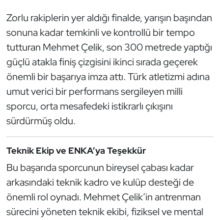
Güreş
Zorlu rakiplerin yer aldığı finalde, yarışın başından
Halter
sonuna kadar temkinli ve kontrollü bir tempo
tutturan Mehmet Çelik, son 300 metrede yaptığı
Hava Sporları
güçlü atakla finiş çizgisini ikinci sırada geçerek
önemli bir başarıya imza attı. Türk atletizmi adına
Hentbol
umut verici bir performans sergileyen milli
İşitme Engelli Sporcular
sporcu, orta mesafedeki istikrarlı çıkışını
sürdürmüş oldu.
Judo ve Kuraş
Teknik Ekip ve ENKA’ya Teşekkür
Kano ve Rafting
Bu başarıda sporcunun bireysel çabası kadar
Karate
arkasındaki teknik kadro ve kulüp desteği de
önemli rol oynadı. Mehmet Çelik’in antrenman
Kayak
sürecini yöneten teknik ekibi, fiziksel ve mental