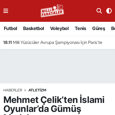
Atıcılık
Futbol
Basketbol
Voleybol
Tenis
Güreş
B
Atletizm
18:11
Milli Yüzücüler Avrupa Şampiyonası İçin Paris’te
Badminton
Basketbol
Beyzbol
Bilardo
HABERLER
ATLETIZM
Mehmet Çelik’ten İslami
Binicilik
Oyunlar’da Gümüş
Bisiklet