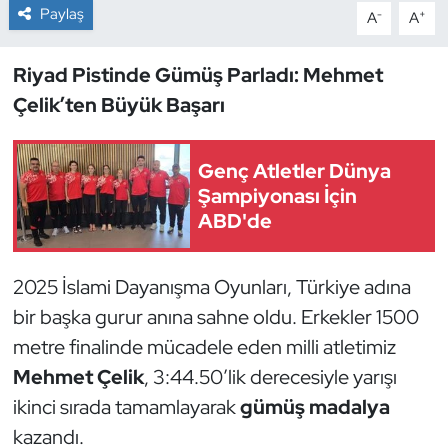
Paylaş
-
+
A
A
Dans Sporları
Riyad Pistinde Gümüş Parladı: Mehmet
Dövüş Sanatı
Çelik’ten Büyük Başarı
E-Spor
Genç Atletler Dünya
Şampiyonası İçin
Eskrim
ABD'de
Futbol
2025 İslami Dayanışma Oyunları, Türkiye adına
Futsal
bir başka gurur anına sahne oldu. Erkekler 1500
metre finalinde mücadele eden milli atletimiz
Genel
Mehmet Çelik
, 3:44.50’lik derecesiyle yarışı
Golf
ikinci sırada tamamlayarak
gümüş madalya
kazandı.