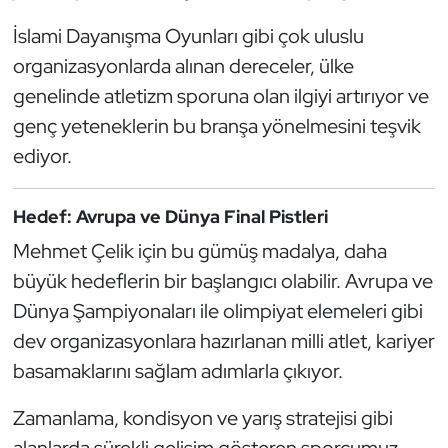
Oryantiring
İslami Dayanışma Oyunları gibi çok uluslu
organizasyonlarda alınan dereceler, ülke
Özel Sporcular
genelinde atletizm sporuna olan ilgiyi artırıyor ve
genç yeteneklerin bu branşa yönelmesini teşvik
Paralimpik
ediyor.
Ragbi
Hedef: Avrupa ve Dünya Final Pistleri
Satranç
Mehmet Çelik için bu gümüş madalya, daha
büyük hedeflerin bir başlangıcı olabilir. Avrupa ve
Su Topu
Dünya Şampiyonaları ile olimpiyat elemeleri gibi
Sualtı Sporları
dev organizasyonlara hazırlanan milli atlet, kariyer
basamaklarını sağlam adımlarla çıkıyor.
Tekvando
Zamanlama, kondisyon ve yarış stratejisi gibi
Tenis
alanlarda sürekli gelişim gösteren sporcumuz,