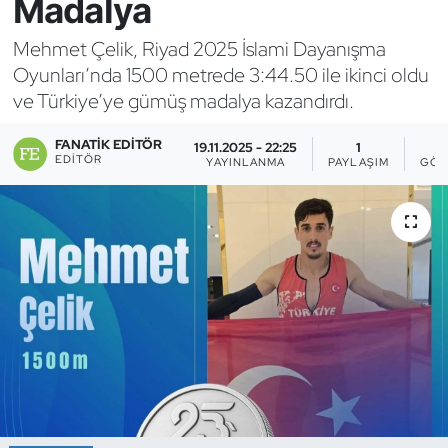
Madalya
Bocce Bowling Dart
Mehmet Çelik, Riyad 2025 İslami Dayanışma
Oyunları’nda 1500 metrede 3:44.50 ile ikinci oldu
Boks
ve Türkiye’ye gümüş madalya kazandırdı.
Briç
FANATIK EDITÖR
19.11.2025 - 22:25
1
EDITÖR
YAYINLANMA
PAYLAŞIM
GÖS
Buz Hokeyi
Buz Pateni
Çim Hokeyi
Cimnastik
Curling
Dağcılık