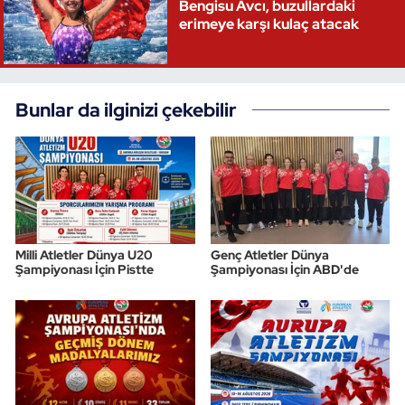
Bengisu Avcı, buzullardaki
erimeye karşı kulaç atacak
Bunlar da ilginizi çekebilir
Milli Atletler Dünya U20
Genç Atletler Dünya
Şampiyonası İçin Pistte
Şampiyonası İçin ABD'de