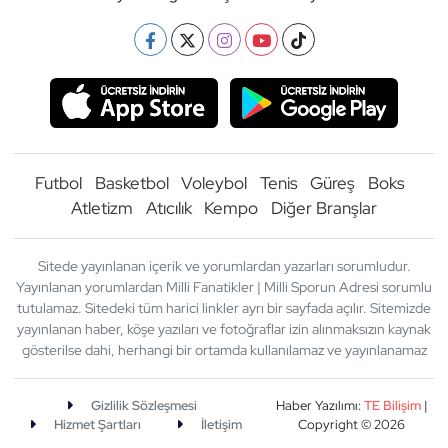
Futbol
Basketbol
Voleybol
Tenis
Güreş
Boks
Atletizm
Atıcılık
Kempo
Diğer Branşlar
Sitede yayınlanan içerik ve yorumlardan yazarları sorumludur.
Yayınlanan yorumlardan Milli Fanatikler | Milli Sporun Adresi sorumlu
tutulamaz. Sitedeki tüm harici linkler ayrı bir sayfada açılır. Sitemizde
yayınlanan haber, köşe yazıları ve fotoğraflar izin alınmaksızın kaynak
gösterilse dahi, herhangi bir ortamda kullanılamaz ve yayınlanamaz
Gizlilik Sözleşmesi
Haber Yazılımı:
TE Bilişim
|
Hizmet Şartları
İletişim
Copyright © 2026