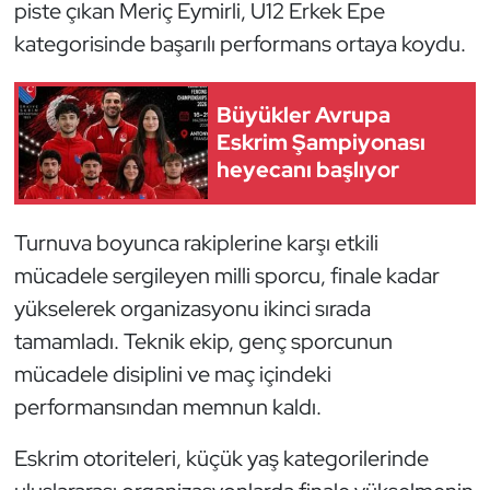
Güreş
piste çıkan Meriç Eymirli, U12 Erkek Epe
kategorisinde başarılı performans ortaya koydu.
Halter
Büyükler Avrupa
Hava Sporları
Eskrim Şampiyonası
heyecanı başlıyor
Hentbol
İşitme Engelli Sporcular
Turnuva boyunca rakiplerine karşı etkili
mücadele sergileyen milli sporcu, finale kadar
Judo ve Kuraş
yükselerek organizasyonu ikinci sırada
tamamladı. Teknik ekip, genç sporcunun
Kano ve Rafting
mücadele disiplini ve maç içindeki
Karate
performansından memnun kaldı.
Kayak
Eskrim otoriteleri, küçük yaş kategorilerinde