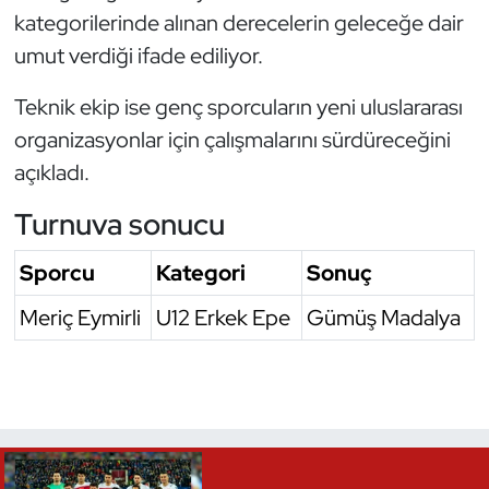
kategorilerinde alınan derecelerin geleceğe dair
Triatlon
umut verdiği ifade ediliyor.
Voleybol
Teknik ekip ise genç sporcuların yeni uluslararası
organizasyonlar için çalışmalarını sürdüreceğini
Vücut Geliştirme Fitness
açıkladı.
Wushu Kungfu
Turnuva sonucu
Yelken
Sporcu
Kategori
Sonuç
Meriç Eymirli
U12 Erkek Epe
Gümüş Madalya
Yüzme