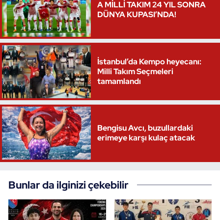
A MİLLİ TAKIM 24 YIL SONRA
DÜNYA KUPASI’NDA!
İstanbul’da Kempo heyecanı:
Milli Takım Seçmeleri
tamamlandı
Bengisu Avcı, buzullardaki
erimeye karşı kulaç atacak
Bunlar da ilginizi çekebilir