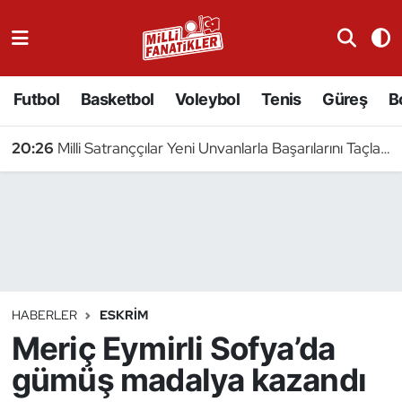
Atıcılık
Futbol
Basketbol
Voleybol
Tenis
Güreş
B
Atletizm
20:26
Milli Satranççılar Yeni Unvanlarla Başarılarını Taçlandırdı
Badminton
Basketbol
Beyzbol
Bilardo
HABERLER
ESKRIM
Meriç Eymirli Sofya’da
Binicilik
gümüş madalya kazandı
Bisiklet