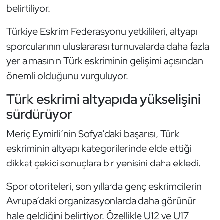
belirtiliyor.
Oryantiring
Türkiye Eskrim Federasyonu yetkilileri, altyapı
Özel Sporcular
sporcularının uluslararası turnuvalarda daha fazla
yer almasının Türk eskriminin gelişimi açısından
Paralimpik
önemli olduğunu vurguluyor.
Ragbi
Türk eskrimi altyapıda yükselişini
sürdürüyor
Satranç
Meriç Eymirli’nin Sofya’daki başarısı, Türk
Su Topu
eskriminin altyapı kategorilerinde elde ettiği
dikkat çekici sonuçlara bir yenisini daha ekledi.
Sualtı Sporları
Spor otoriteleri, son yıllarda genç eskrimcilerin
Tekvando
Avrupa’daki organizasyonlarda daha görünür
hale geldiğini belirtiyor. Özellikle U12 ve U17
Tenis