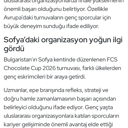
uluslararası organizasyonlarda finale yükselmenin
Kempo
önemli başarı olduğunu belirtiyor. Özellikle
Avrupa’daki turnuvaların genç sporcular için
Kick Boks
büyük deneyim sunduğu ifade ediliyor.
Kürek
Sofya’daki organizasyon yoğun ilgi
gördü
Masa Tenisi
Bulgaristan’ın Sofya kentinde düzenlenen FCS
Modern Pentatlon
Chocolate Cup 2026 turnuvası, farklı ülkelerden
genç eskrimcileri bir araya getirdi.
Motor Sporları
Uzmanlar, epe branşında refleks, strateji ve
Muay Thai
doğru hamle zamanlamasının başarı açısından
belirleyici olduğunu ifade ediyor. Genç yaşta
Okçuluk
uluslararası organizasyonlara katılan sporcuların
Optimist
kariyer gelişiminde önemli avantaj elde ettiği