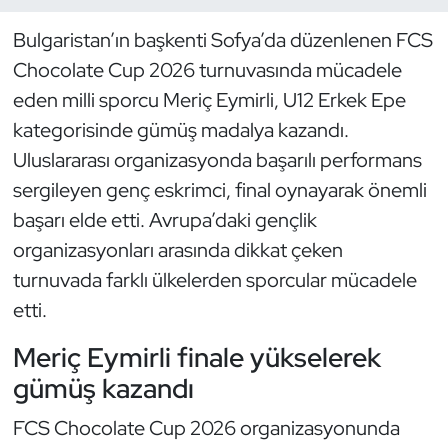
Bulgaristan’ın başkenti Sofya’da düzenlenen FCS
Dans Sporları
Chocolate Cup 2026 turnuvasında mücadele
Dövüş Sanatı
eden milli sporcu Meriç Eymirli, U12 Erkek Epe
kategorisinde gümüş madalya kazandı.
E-Spor
Uluslararası organizasyonda başarılı performans
sergileyen genç eskrimci, final oynayarak önemli
Eskrim
başarı elde etti. Avrupa’daki gençlik
organizasyonları arasında dikkat çeken
Futbol
turnuvada farklı ülkelerden sporcular mücadele
Futsal
etti.
Meriç Eymirli finale yükselerek
Genel
gümüş kazandı
Golf
FCS Chocolate Cup 2026 organizasyonunda