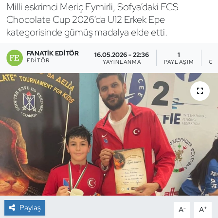
Milli eskrimci Meriç Eymirli, Sofya’daki FCS
Bocce Bowling Dart
Chocolate Cup 2026’da U12 Erkek Epe
kategorisinde gümüş madalya elde etti.
Boks
FANATIK EDITÖR
16.05.2026 - 22:36
1
EDITÖR
YAYINLANMA
PAYLAŞIM
GÖ
Briç
Buz Hokeyi
Buz Pateni
Çim Hokeyi
Cimnastik
Curling
Paylaş
-
+
A
A
Dağcılık