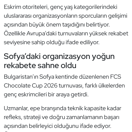
Kempo
Eskrim otoriteleri, genç yaş kategorilerindeki
uluslararası organizasyonların sporcuların gelişimi
Kick Boks
açısından büyük önem taşıdığını belirtiyor.
Özellikle Avrupa’daki turnuvaların yüksek rekabet
Kürek
seviyesine sahip olduğu ifade ediliyor.
Masa Tenisi
Sofya’daki organizasyon yoğun
rekabete sahne oldu
Modern Pentatlon
Bulgaristan’ın Sofya kentinde düzenlenen FCS
Motor Sporları
Chocolate Cup 2026 turnuvası, farklı ülkelerden
genç eskrimcileri bir araya getirdi.
Muay Thai
Uzmanlar, epe branşında teknik kapasite kadar
Okçuluk
refleks, strateji ve doğru zamanlamanın başarı
açısından belirleyici olduğunu ifade ediyor.
Optimist