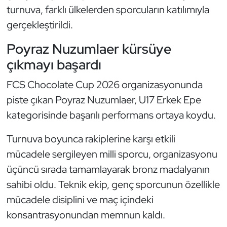
Güreş
turnuva, farklı ülkelerden sporcuların katılımıyla
gerçekleştirildi.
Halter
Poyraz Nuzumlaer kürsüye
Hava Sporları
çıkmayı başardı
Hentbol
FCS Chocolate Cup 2026 organizasyonunda
piste çıkan Poyraz Nuzumlaer, U17 Erkek Epe
İşitme Engelli Sporcular
kategorisinde başarılı performans ortaya koydu.
Judo ve Kuraş
Turnuva boyunca rakiplerine karşı etkili
mücadele sergileyen milli sporcu, organizasyonu
Kano ve Rafting
üçüncü sırada tamamlayarak bronz madalyanın
sahibi oldu. Teknik ekip, genç sporcunun özellikle
Karate
mücadele disiplini ve maç içindeki
Kayak
konsantrasyonundan memnun kaldı.