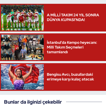
A MİLLİ TAKIM 24 YIL SONRA
DÜNYA KUPASI’NDA!
İstanbul’da Kempo heyecanı:
Milli Takım Seçmeleri
tamamlandı
Bengisu Avcı, buzullardaki
erimeye karşı kulaç atacak
Bunlar da ilginizi çekebilir