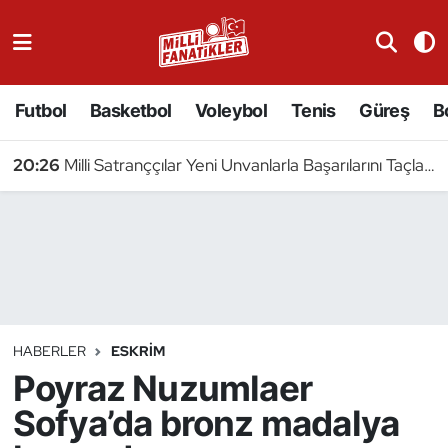
Atıcılık
Futbol
Basketbol
Voleybol
Tenis
Güreş
B
Atletizm
20:26
Milli Satranççılar Yeni Unvanlarla Başarılarını Taçlandırdı
Badminton
Basketbol
Beyzbol
Bilardo
HABERLER
ESKRIM
Poyraz Nuzumlaer
Binicilik
Sofya’da bronz madalya
Bisiklet