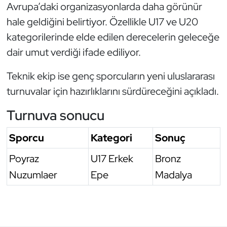
Avrupa’daki organizasyonlarda daha görünür
Triatlon
hale geldiğini belirtiyor. Özellikle U17 ve U20
kategorilerinde elde edilen derecelerin geleceğe
Voleybol
dair umut verdiği ifade ediliyor.
Vücut Geliştirme Fitness
Teknik ekip ise genç sporcuların yeni uluslararası
turnuvalar için hazırlıklarını sürdüreceğini açıkladı.
Wushu Kungfu
Turnuva sonucu
Yelken
Sporcu
Kategori
Sonuç
Yüzme
Poyraz
U17 Erkek
Bronz
Nuzumlaer
Epe
Madalya