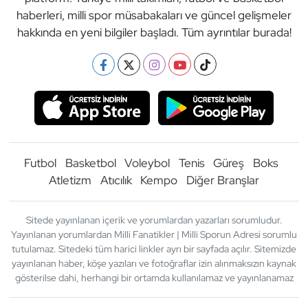
haberleri, milli spor müsabakaları ve güncel gelişmeler
hakkında en yeni bilgiler başladı. Tüm ayrıntılar burada!
Futbol
Basketbol
Voleybol
Tenis
Güreş
Boks
Atletizm
Atıcılık
Kempo
Diğer Branşlar
Sitede yayınlanan içerik ve yorumlardan yazarları sorumludur.
Yayınlanan yorumlardan Milli Fanatikler | Milli Sporun Adresi sorumlu
tutulamaz. Sitedeki tüm harici linkler ayrı bir sayfada açılır. Sitemizde
yayınlanan haber, köşe yazıları ve fotoğraflar izin alınmaksızın kaynak
gösterilse dahi, herhangi bir ortamda kullanılamaz ve yayınlanamaz