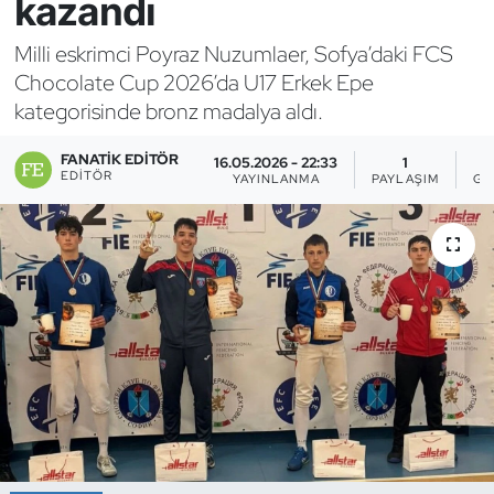
kazandı
Bocce Bowling Dart
Milli eskrimci Poyraz Nuzumlaer, Sofya’daki FCS
Chocolate Cup 2026’da U17 Erkek Epe
Boks
kategorisinde bronz madalya aldı.
Briç
FANATIK EDITÖR
16.05.2026 - 22:33
1
EDITÖR
YAYINLANMA
PAYLAŞIM
GÖ
Buz Hokeyi
Buz Pateni
Çim Hokeyi
Cimnastik
Curling
Dağcılık