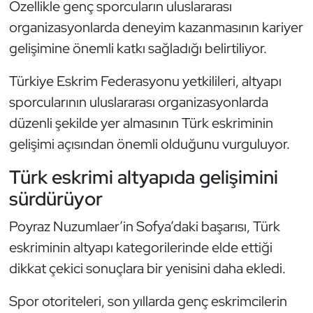
Özellikle genç sporcuların uluslararası
Oryantiring
organizasyonlarda deneyim kazanmasının kariyer
gelişimine önemli katkı sağladığı belirtiliyor.
Özel Sporcular
Türkiye Eskrim Federasyonu yetkilileri, altyapı
Paralimpik
sporcularının uluslararası organizasyonlarda
düzenli şekilde yer almasının Türk eskriminin
Ragbi
gelişimi açısından önemli olduğunu vurguluyor.
Satranç
Türk eskrimi altyapıda gelişimini
sürdürüyor
Su Topu
Poyraz Nuzumlaer’in Sofya’daki başarısı, Türk
Sualtı Sporları
eskriminin altyapı kategorilerinde elde ettiği
dikkat çekici sonuçlara bir yenisini daha ekledi.
Tekvando
Spor otoriteleri, son yıllarda genç eskrimcilerin
Tenis