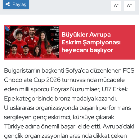
Paylaş
-
+
A
A
Dans Sporları
Dövüş Sanatı
Büyükler Avrupa
Eskrim Şampiyonası
E-Spor
heyecanı başlıyor
Eskrim
Bulgaristan’ın başkenti Sofya’da düzenlenen FCS
Futbol
Chocolate Cup 2026 turnuvasında mücadele
eden milli sporcu Poyraz Nuzumlaer, U17 Erkek
Futsal
Epe kategorisinde bronz madalya kazandı.
Uluslararası organizasyonda başarılı performans
Genel
sergileyen genç eskrimci, kürsüye çıkarak
Golf
Türkiye adına önemli başarı elde etti. Avrupa’daki
gençlik organizasyonları arasında dikkat çeken