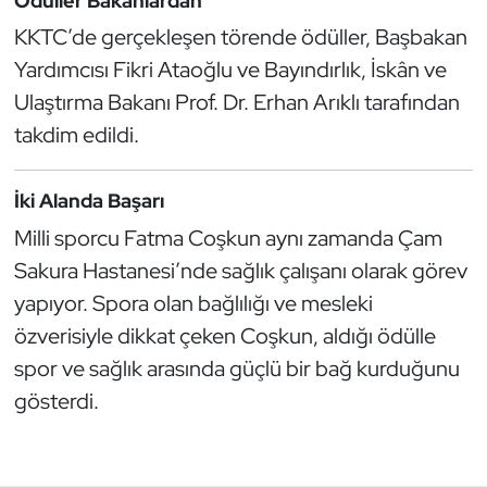
Ödüller Bakanlardan
Kempo
KKTC’de gerçekleşen törende ödüller, Başbakan
Yardımcısı Fikri Ataoğlu ve Bayındırlık, İskân ve
Kick Boks
Ulaştırma Bakanı Prof. Dr. Erhan Arıklı tarafından
Kürek
takdim edildi.
Masa Tenisi
İki Alanda Başarı
Milli sporcu Fatma Coşkun aynı zamanda Çam
Modern Pentatlon
Sakura Hastanesi’nde sağlık çalışanı olarak görev
Motor Sporları
yapıyor. Spora olan bağlılığı ve mesleki
özverisiyle dikkat çeken Coşkun, aldığı ödülle
Muay Thai
spor ve sağlık arasında güçlü bir bağ kurduğunu
gösterdi.
Okçuluk
Optimist