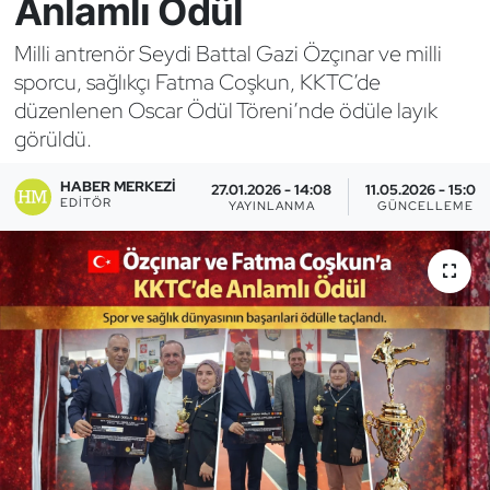
Anlamlı Ödül
Bocce Bowling Dart
Milli antrenör Seydi Battal Gazi Özçınar ve milli
sporcu, sağlıkçı Fatma Coşkun, KKTC’de
Boks
düzenlenen Oscar Ödül Töreni’nde ödüle layık
görüldü.
Briç
HABER MERKEZI
27.01.2026 - 14:08
11.05.2026 - 15:03
Buz Hokeyi
EDITÖR
YAYINLANMA
GÜNCELLEME
Buz Pateni
Çim Hokeyi
Cimnastik
Curling
Dağcılık