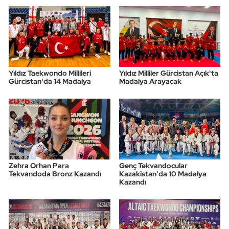
Triatlon
Voleybol
Vücut Geliştirme Fitness
Yıldız Taekwondo Millileri
Yıldız Milliler Gürcistan Açık'ta
Gürcistan'da 14 Madalya
Madalya Arayacak
Wushu Kungfu
Yelken
Yüzme
Zehra Orhan Para
Genç Tekvandocular
Tekvandoda Bronz Kazandı
Kazakistan'da 10 Madalya
Kazandı