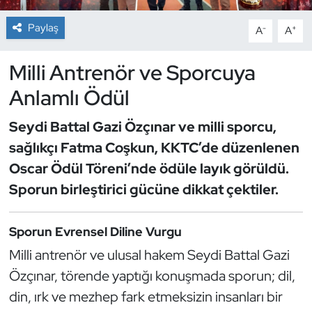
Paylaş
-
+
A
A
Dans Sporları
Milli Antrenör ve Sporcuya
Dövüş Sanatı
Anlamlı Ödül
E-Spor
Seydi Battal Gazi Özçınar ve milli sporcu,
Eskrim
sağlıkçı Fatma Coşkun, KKTC’de düzenlenen
Oscar Ödül Töreni’nde ödüle layık görüldü.
Futbol
Sporun birleştirici gücüne dikkat çektiler.
Futsal
Sporun Evrensel Diline Vurgu
Genel
Milli antrenör ve ulusal hakem Seydi Battal Gazi
Özçınar, törende yaptığı konuşmada sporun; dil,
Golf
din, ırk ve mezhep fark etmeksizin insanları bir