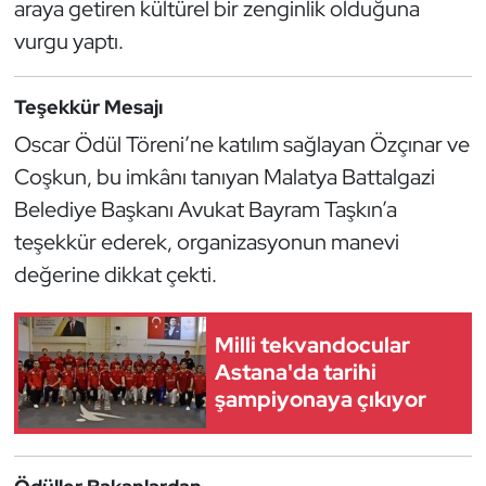
araya getiren kültürel bir zenginlik olduğuna
Güreş
vurgu yaptı.
Halter
Teşekkür Mesajı
Hava Sporları
Oscar Ödül Töreni’ne katılım sağlayan Özçınar ve
Hentbol
Coşkun, bu imkânı tanıyan Malatya Battalgazi
Belediye Başkanı Avukat Bayram Taşkın’a
İşitme Engelli Sporcular
teşekkür ederek, organizasyonun manevi
değerine dikkat çekti.
Judo ve Kuraş
Kano ve Rafting
Milli tekvandocular
Astana'da tarihi
Karate
şampiyonaya çıkıyor
Kayak