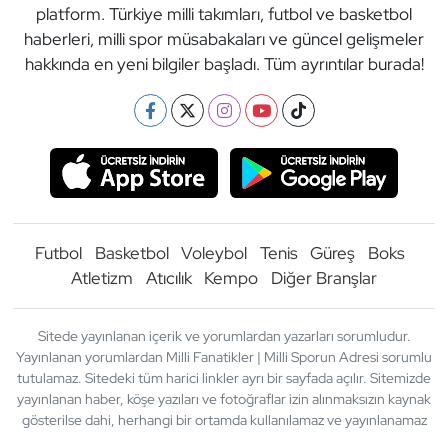
platform. Türkiye milli takımları, futbol ve basketbol
haberleri, milli spor müsabakaları ve güncel gelişmeler
hakkında en yeni bilgiler başladı. Tüm ayrıntılar burada!
Futbol
Basketbol
Voleybol
Tenis
Güreş
Boks
Atletizm
Atıcılık
Kempo
Diğer Branşlar
Sitede yayınlanan içerik ve yorumlardan yazarları sorumludur.
Yayınlanan yorumlardan Milli Fanatikler | Milli Sporun Adresi sorumlu
tutulamaz. Sitedeki tüm harici linkler ayrı bir sayfada açılır. Sitemizde
yayınlanan haber, köşe yazıları ve fotoğraflar izin alınmaksızın kaynak
gösterilse dahi, herhangi bir ortamda kullanılamaz ve yayınlanamaz