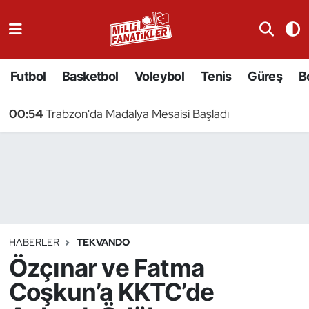
Atıcılık
Futbol
Basketbol
Voleybol
Tenis
Güreş
B
Atletizm
00:54
Trabzon'da Madalya Mesaisi Başladı
Badminton
Basketbol
Beyzbol
Bilardo
HABERLER
TEKVANDO
Özçınar ve Fatma
Binicilik
Coşkun’a KKTC’de
Bisiklet