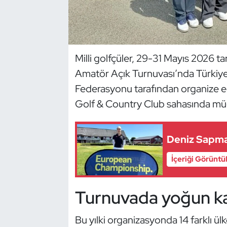
Dans Sporları
Dövüş Sanatı
Milli golfçüler, 29-31 Mayıs 2026 t
Amatör Açık Turnuvası’nda Türkiye
E-Spor
Federasyonu tarafından organize ed
Eskrim
Golf & Country Club sahasında mü
Futbol
Deniz Sapma
Futsal
İçeriği Görüntü
Genel
Turnuvada yoğun ka
Golf
Bu yılki organizasyonda 14 farklı ü