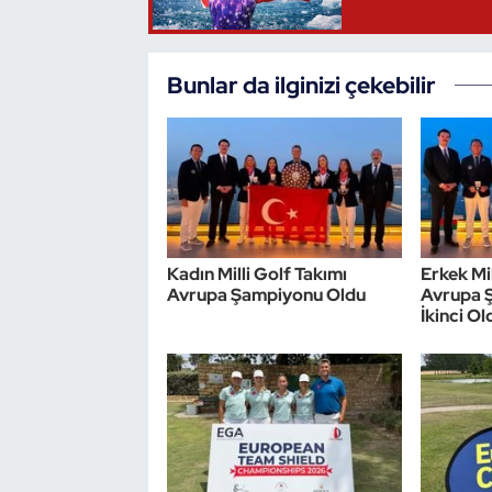
Triatlon
Bunlar da ilginizi çekebilir
Voleybol
Vücut Geliştirme Fitness
Wushu Kungfu
Yelken
Kadın Milli Golf Takımı
Erkek Mil
Avrupa Şampiyonu Oldu
Avrupa 
İkinci Ol
Yüzme