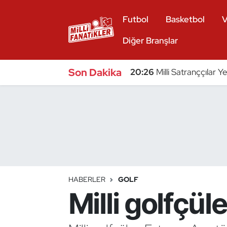
Futbol
Basketbol
V
Atıcılık
Diğer Branşlar
Atletizm
Son Dakika
20:26
Milli Satranççılar Y
Badminton
Basketbol
Beyzbol
Bilardo
HABERLER
GOLF
Milli golfçü
Binicilik
Bisiklet