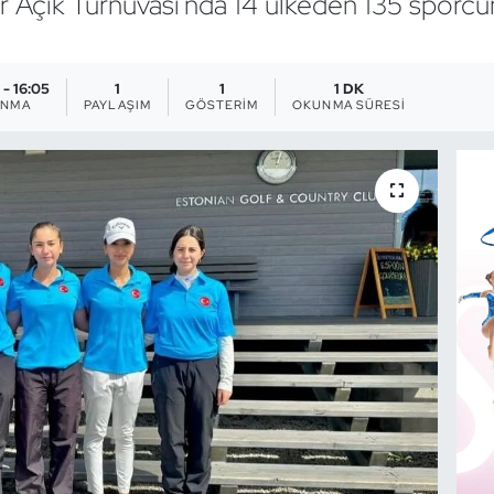
ör Açık Turnuvası'nda 14 ülkeden 135 sporc
 - 16:05
1
1
1 DK
ANMA
PAYLAŞIM
GÖSTERIM
OKUNMA SÜRESI