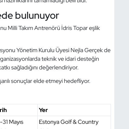
 hazırlıklarını tamamladığı belirtildi.
lede bulunuyor
nu Milli Takım Antrenörü İdris Topar eşlik
rasyonu Yönetim Kurulu Üyesi Nejla Gerçek de
organizasyonlarda teknik ve idari desteğin
tkı sağladığını değerlendiriyor.
şarılı sonuçlar elde etmeyi hedefliyor.
rih
Yer
-31 Mayıs
Estonya Golf & Country