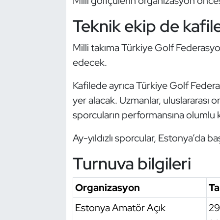
Milli golfçülerin organizasyon öncesi
Kempo
Teknik ekip de kafi
Kick Boks
Milli takıma Türkiye Golf Federasyo
Kürek
edecek.
Masa Tenisi
Kafilede ayrıca Türkiye Golf Fede
yer alacak. Uzmanlar, uluslararası 
Modern Pentatlon
sporcuların performansına olumlu ka
Motor Sporları
Ay-yıldızlı sporcular, Estonya’da ba
Turnuva bilgileri
Muay Thai
Okçuluk
Organizasyon
Ta
Estonya Amatör Açık
29
Optimist