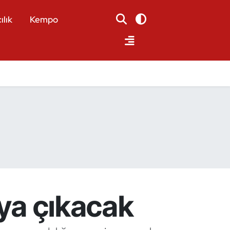
ılık
Kempo
aya çıkacak