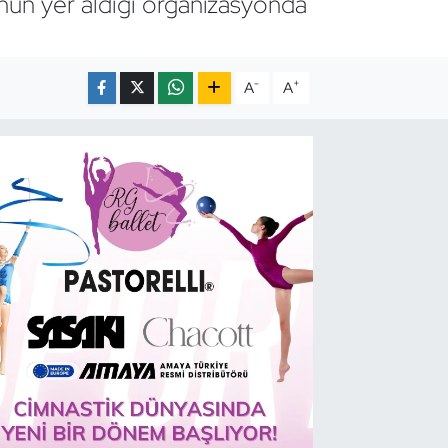
unun yer aldığı organizasyonda
-
+
A
A