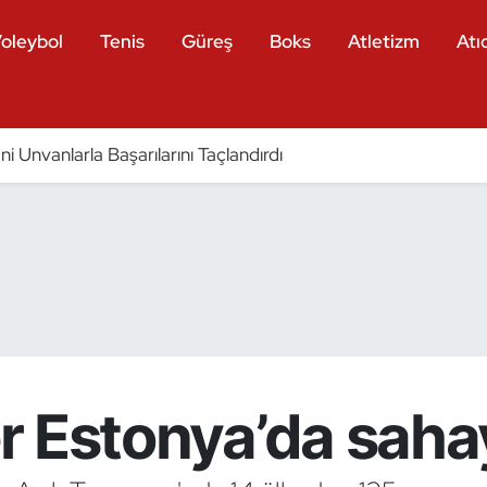
oleybol
Tenis
Güreş
Boks
Atletizm
Atıc
eni Unvanlarla Başarılarını Taçlandırdı
ler Estonya’da sah