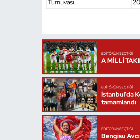
Turnuvası
20
Oryantiring
Özel Sporcular
Paralimpik
EDITÖRÜN SEÇTIĞI
Ragbi
A MİLLİ TAK
Satranç
EDITÖRÜN SEÇTIĞI
Su Topu
İstanbul’da 
tamamlandı
Sualtı Sporları
Tekvando
EDITÖRÜN SEÇTIĞI
Bengisu Avcı,
Tenis