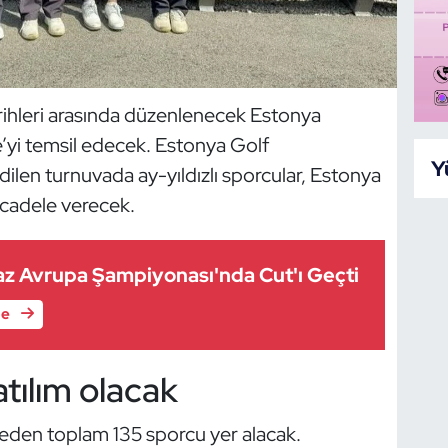
arihleri arasında düzenlenecek Estonya
’yi temsil edecek. Estonya Golf
Y
ilen turnuvada ay-yıldızlı sporcular, Estonya
cadele verecek.
z Avrupa Şampiyonası'nda Cut'ı Geçti
le
tılım olacak
lkeden toplam 135 sporcu yer alacak.