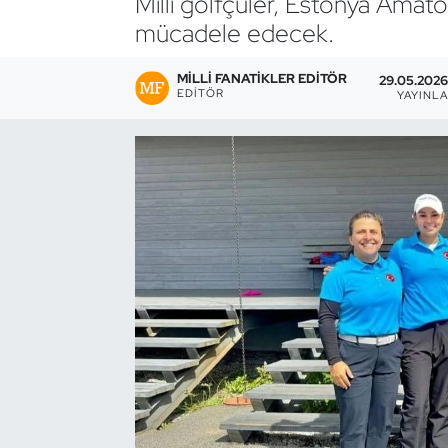
Milli golfçüler, Estonya Amat
mücadele edecek.
Bocce Bowling Dart
MILLI FANATIKLER EDITÖR
29.05.2026
Boks
EDITÖR
YAYINL
Briç
Buz Hokeyi
Buz Pateni
Çim Hokeyi
Cimnastik
Curling
Dağcılık