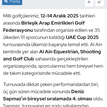
Paylaş
-
+
A
A
Dans Sporları
Milli golfçülerimiz,
12–14 Aralık 2025
tarihleri
arasında
Birleşik Arap Emirlikleri Golf
Dövüş Sanatı
Federasyonu
tarafından organize edilen ve 35
E-Spor
ülkeden 111 sporcunun katıldığı
UAE Cup 2025
turnuvasında ülkemizi başarıyla temsil etti. Al Ain
Eskrim
kentinde yer alan
Al Ain Equestrian, Shooting
and Golf Club
sahasında gerçekleştirilen
Futbol
organizasyonda, sporcularımız hem bireysel hem
Futsal
de takım kategorisinde mücadele etti.
Turnuvada dikkat çeken performanslardan biri,
Genel
üç gün süren mücadele sonunda
Deniz
Golf
Sapmaz’ın bireysel sıralamada 4. olması
oldu.
Sapmaz, turnuvanın en zorlu sahalarından