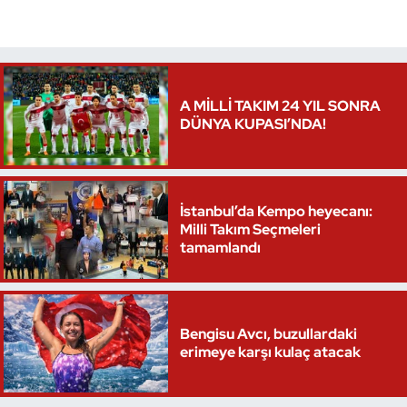
Triatlon
Voleybol
A MİLLİ TAKIM 24 YIL SONRA
DÜNYA KUPASI’NDA!
Vücut Geliştirme Fitness
Wushu Kungfu
İstanbul’da Kempo heyecanı:
Yelken
Milli Takım Seçmeleri
tamamlandı
Yüzme
Bengisu Avcı, buzullardaki
erimeye karşı kulaç atacak