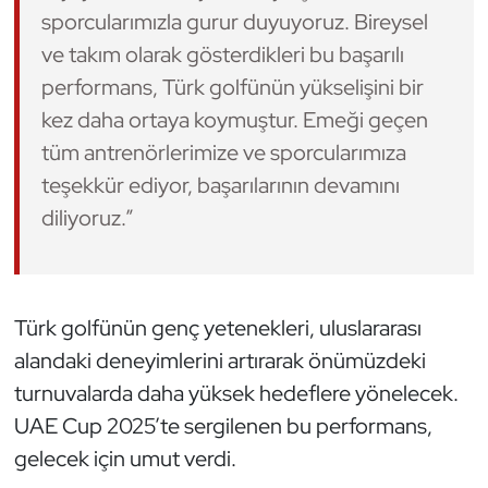
sporcularımızla gurur duyuyoruz. Bireysel
Oryantiring
ve takım olarak gösterdikleri bu başarılı
performans, Türk golfünün yükselişini bir
Özel Sporcular
kez daha ortaya koymuştur. Emeği geçen
Paralimpik
tüm antrenörlerimize ve sporcularımıza
teşekkür ediyor, başarılarının devamını
Ragbi
diliyoruz.”
Satranç
Su Topu
Türk golfünün genç yetenekleri, uluslararası
alandaki deneyimlerini artırarak önümüzdeki
Sualtı Sporları
turnuvalarda daha yüksek hedeflere yönelecek.
Tekvando
UAE Cup 2025’te sergilenen bu performans,
gelecek için umut verdi.
Tenis