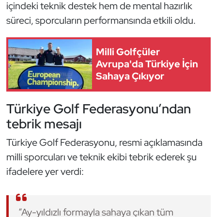
içindeki teknik destek hem de mental hazırlık
Kempo
süreci, sporcuların performansında etkili oldu.
Kick Boks
Milli Golfçüler
Kürek
Avrupa'da Türkiye İçin
Sahaya Çıkıyor
Masa Tenisi
Türkiye Golf Federasyonu’ndan
Modern Pentatlon
tebrik mesajı
Motor Sporları
Türkiye Golf Federasyonu, resmi açıklamasında
milli sporcuları ve teknik ekibi tebrik ederek şu
Muay Thai
ifadelere yer verdi:
Okçuluk
Optimist
“Ay-yıldızlı formayla sahaya çıkan tüm