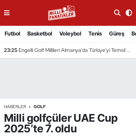
Atıcılık
Futbol
Basketbol
Voleybol
Tenis
Güreş
B
Atletizm
23:25
Engelli Golf Millileri Almanya'da Türkiye'yi Temsil Edecek
Badminton
Basketbol
Beyzbol
Bilardo
HABERLER
GOLF
Milli golfçüler UAE Cup
Binicilik
2025’te 7. oldu
Bisiklet