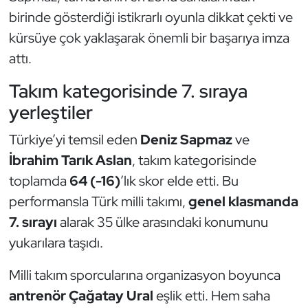
Güreş
birinde gösterdiği istikrarlı oyunla dikkat çekti ve
kürsüye çok yaklaşarak önemli bir başarıya imza
Halter
attı.
Hava Sporları
Takım kategorisinde 7. sıraya
yerleştiler
Hentbol
Türkiye’yi temsil eden
Deniz Sapmaz
ve
İşitme Engelli Sporcular
İbrahim Tarık Aslan
, takım kategorisinde
toplamda
64 (-16)
’lık skor elde etti. Bu
Judo ve Kuraş
performansla Türk milli takımı,
genel klasmanda
Kano ve Rafting
7. sırayı
alarak 35 ülke arasındaki konumunu
yukarılara taşıdı.
Karate
Milli takım sporcularına organizasyon boyunca
Kayak
antrenör Çağatay Ural
eşlik etti. Hem saha