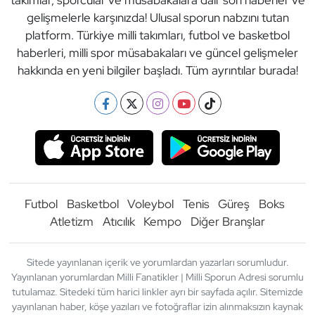
takımlar, sporcular ve müsabakalara dair son haberler ve
gelişmelerle karşınızda! Ulusal sporun nabzını tutan
platform. Türkiye milli takımları, futbol ve basketbol
haberleri, milli spor müsabakaları ve güncel gelişmeler
hakkında en yeni bilgiler başladı. Tüm ayrıntılar burada!
Futbol
Basketbol
Voleybol
Tenis
Güreş
Boks
Atletizm
Atıcılık
Kempo
Diğer Branşlar
Sitede yayınlanan içerik ve yorumlardan yazarları sorumludur.
Yayınlanan yorumlardan Milli Fanatikler | Milli Sporun Adresi sorumlu
tutulamaz. Sitedeki tüm harici linkler ayrı bir sayfada açılır. Sitemizde
yayınlanan haber, köşe yazıları ve fotoğraflar izin alınmaksızın kaynak