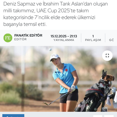
Deniz Sapmaz ve İbrahim Tarık Aslan’dan oluşan
Bocce Bowling Dart
milli takımımız, UAE Cup 2025’te takım
kategorisinde 7’ncilik elde ederek ülkemizi
Boks
başarıyla temsil etti.
Briç
FANATIK EDITÖR
15.12.2025 - 21:13
1
EDITÖR
YAYINLANMA
PAYLAŞIM
GÖS
Buz Hokeyi
Buz Pateni
Çim Hokeyi
Cimnastik
Curling
Dağcılık