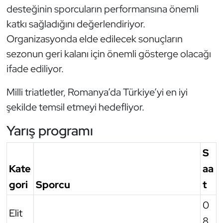
desteğinin sporcuların performansına önemli
Oryantiring
katkı sağladığını değerlendiriyor.
Organizasyonda elde edilecek sonuçların
Özel Sporcular
sezonun geri kalanı için önemli gösterge olacağı
Paralimpik
ifade ediliyor.
Ragbi
Milli triatletler, Romanya’da Türkiye’yi en iyi
şekilde temsil etmeyi hedefliyor.
Satranç
Yarış programı
Su Topu
S
Sualtı Sporları
Kate
aa
gori
Sporcu
t
Tekvando
0
Elit
Tenis
8.