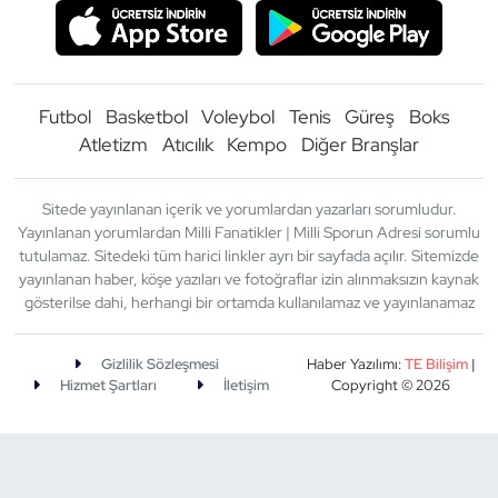
Futbol
Basketbol
Voleybol
Tenis
Güreş
Boks
Atletizm
Atıcılık
Kempo
Diğer Branşlar
Sitede yayınlanan içerik ve yorumlardan yazarları sorumludur.
Yayınlanan yorumlardan Milli Fanatikler | Milli Sporun Adresi sorumlu
tutulamaz. Sitedeki tüm harici linkler ayrı bir sayfada açılır. Sitemizde
yayınlanan haber, köşe yazıları ve fotoğraflar izin alınmaksızın kaynak
gösterilse dahi, herhangi bir ortamda kullanılamaz ve yayınlanamaz
Gizlilik Sözleşmesi
Haber Yazılımı:
TE Bilişim
|
Hizmet Şartları
İletişim
Copyright © 2026