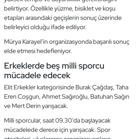
Güreş
belirtiyor. Özellikle yüzme, bisiklet ve koşu
etapları arasındaki geçişlerin sonuç üzerinde
Halter
belirleyici olduğu ifade ediliyor.
Hava Sporları
Mürya Karayel’in organizasyonda başarılı sonuç
Hentbol
elde etmesi hedefleniyor.
Erkeklerde beş milli sporcu
İşitme Engelli Sporcular
mücadele edecek
Judo ve Kuraş
Elit Erkekler kategorisinde Burak Çağdaş, Taha
Eren Coşgun, Ahmet Sağıroğlu, Batuhan Sağın
Kano ve Rafting
ve Mert Derin yarışacak.
Karate
Milli sporcular, saat 09.30’da başlayacak
Kayak
mücadelede derece için yarışacak. Spor