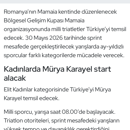
Romanya’nın Mamaia kentinde düzenlenecek
Dans Sporları
Bölgesel Gelişim Kupası Mamaia
Dövüş Sanatı
organizasyonunda milli triatletler Türkiye’yi temsil
edecek. 30 Mayıs 2026 tarihinde sprint
E-Spor
mesafede gerçekleştirilecek yarışlarda ay-yıldızlı
sporcular farklı kategorilerde mücadele verecek.
Eskrim
Kadınlarda Mürya Karayel start
Futbol
alacak
Futsal
Elit Kadınlar kategorisinde Türkiye’yi Mürya
Karayel temsil edecek.
Genel
Milli sporcu, yarışa saat 08.00’de başlayacak.
Golf
Triatlon otoriteleri, sprint mesafedeki yarışların
yüksek tempo ve dayanıklılık gerektirdiğini