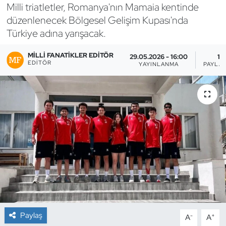
Milli triatletler, Romanya'nın Mamaia kentinde
Bocce Bowling Dart
düzenlenecek Bölgesel Gelişim Kupası'nda
Türkiye adına yarışacak.
Boks
MILLI FANATIKLER EDITÖR
29.05.2026 - 16:00
1
EDITÖR
YAYINLANMA
PAYLA
Briç
Buz Hokeyi
Buz Pateni
Çim Hokeyi
Cimnastik
Curling
Paylaş
-
+
A
A
Dağcılık