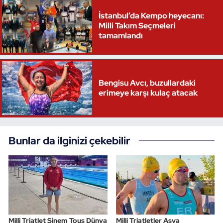
İstanbul’da Kempo heyecanı:
Milli Takım Seçmeleri
tamamlandı
Bengisu Avcı, buzullardaki
erimeye karşı kulaç atacak
Bunlar da ilginizi çekebilir
Milli Triatlet Sinem Tous Dünya
Milli Triatletler Asya