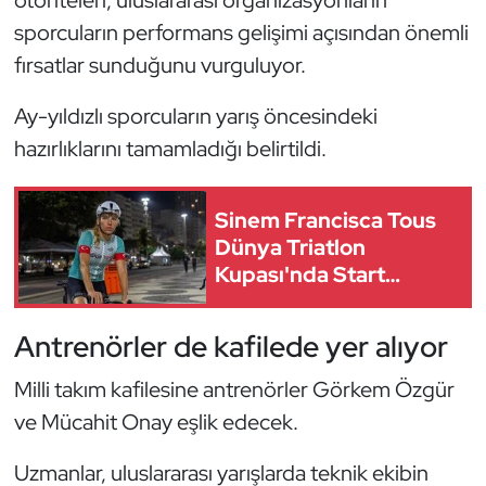
otoriteleri, uluslararası organizasyonların
Kempo
sporcuların performans gelişimi açısından önemli
fırsatlar sunduğunu vurguluyor.
Kick Boks
Ay-yıldızlı sporcuların yarış öncesindeki
Kürek
hazırlıklarını tamamladığı belirtildi.
Masa Tenisi
Sinem Francisca Tous
Modern Pentatlon
Dünya Triatlon
Kupası'nda Start
Motor Sporları
Alacak
Antrenörler de kafilede yer alıyor
Muay Thai
Milli takım kafilesine antrenörler Görkem Özgür
Okçuluk
ve Mücahit Onay eşlik edecek.
Optimist
Uzmanlar, uluslararası yarışlarda teknik ekibin