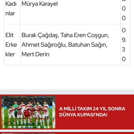
Kadı
Mürya Karayel
0
Triatlon
nlar
0
Voleybol
0
Elit
Burak Çağdaş, Taha Eren Coşgun,
9.
Vücut Geliştirme Fitness
Erke
Ahmet Sağıroğlu, Batuhan Sağın,
3
kler
Mert Derin
Wushu Kungfu
0
Yelken
Yüzme
A MİLLİ TAKIM 24 YIL SONRA
DÜNYA KUPASI’NDA!