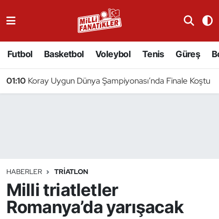
Atıcılık
Futbol
Basketbol
Voleybol
Tenis
Güreş
B
Atletizm
01:10
Koray Uygun Dünya Şampiyonası’nda Finale Koştu
Badminton
Basketbol
Beyzbol
Bilardo
HABERLER
TRIATLON
Milli triatletler
Binicilik
Romanya’da yarışacak
Bisiklet