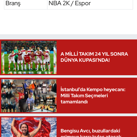
Branş
NBA 2K / Espor
A MİLLİ TAKIM 24 YIL SONRA
DÜNYA KUPASI’NDA!
İstanbul’da Kempo heyecanı:
Milli Takım Seçmeleri
tamamlandı
Bengisu Avcı, buzullardaki
erimeye karşı kulaç atacak