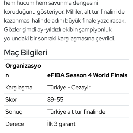
hem hücum hem savunma dengesini
koruduğunu gösteriyor. Milliler, alt tur finalini de
Triatlon
kazanması halinde adını büyük finale yazdıracak.
Voleybol
Gözler şimdi ay-yıldızlı ekibin şampiyonluk
yolundaki bir sonraki karşılaşmasına çevrildi.
Vücut Geliştirme Fitness
Maç Bilgileri
Wushu Kungfu
Organizasyo
Yelken
n
eFIBA Season 4 World Finals
Karşılaşma
Türkiye - Cezayir
Yüzme
Skor
89-55
Sonuç
Türkiye alt tur finalinde
Derece
İlk 3 garanti