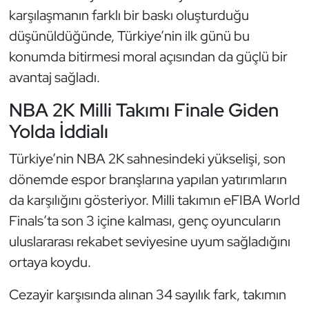
karşılaşmanın farklı bir baskı oluşturduğu
Oryantiring
düşünüldüğünde, Türkiye’nin ilk günü bu
Özel Sporcular
konumda bitirmesi moral açısından da güçlü bir
avantaj sağladı.
Paralimpik
NBA 2K Milli Takımı Finale Giden
Ragbi
Yolda İddialı
Türkiye’nin NBA 2K sahnesindeki yükselişi, son
Satranç
dönemde espor branşlarına yapılan yatırımların
Su Topu
da karşılığını gösteriyor. Milli takımın eFIBA World
Finals’ta son 3 içine kalması, genç oyuncuların
Sualtı Sporları
uluslararası rekabet seviyesine uyum sağladığını
ortaya koydu.
Tekvando
Cezayir karşısında alınan 34 sayılık fark, takımın
Tenis