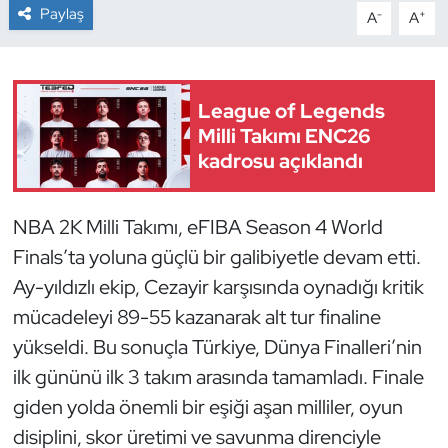
Paylaş
-
+
A
A
Dans Sporları
Dövüş Sanatı
League of Legends
Milli Takımı ENC26
E-Spor
kadrosu açıklandı
Eskrim
NBA 2K Milli Takımı, eFIBA Season 4 World
Futbol
Finals’ta yoluna güçlü bir galibiyetle devam etti.
Ay-yıldızlı ekip, Cezayir karşısında oynadığı kritik
Futsal
mücadeleyi 89-55 kazanarak alt tur finaline
yükseldi. Bu sonuçla Türkiye, Dünya Finalleri’nin
Genel
ilk gününü ilk 3 takım arasında tamamladı. Finale
Golf
giden yolda önemli bir eşiği aşan milliler, oyun
disiplini, skor üretimi ve savunma direnciyle