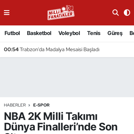
Atıcılık
Futbol
Basketbol
Voleybol
Tenis
Güreş
B
Atletizm
00:54
Trabzon'da Madalya Mesaisi Başladı
Badminton
Basketbol
Beyzbol
Bilardo
HABERLER
E-SPOR
NBA 2K Milli Takımı
Binicilik
Dünya Finalleri’nde Son
Bisiklet