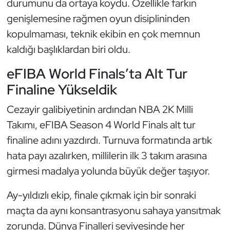
durumunu da ortaya koydu. Özellikle farkın
Kempo
genişlemesine rağmen oyun disiplininden
kopulmaması, teknik ekibin en çok memnun
Kick Boks
kaldığı başlıklardan biri oldu.
Kürek
eFIBA World Finals’ta Alt Tur
Finaline Yükseldik
Masa Tenisi
Cezayir galibiyetinin ardından NBA 2K Milli
Modern Pentatlon
Takımı, eFIBA Season 4 World Finals alt tur
finaline adını yazdırdı. Turnuva formatında artık
Motor Sporları
hata payı azalırken, millilerin ilk 3 takım arasına
Muay Thai
girmesi madalya yolunda büyük değer taşıyor.
Okçuluk
Ay-yıldızlı ekip, finale çıkmak için bir sonraki
maçta da aynı konsantrasyonu sahaya yansıtmak
Optimist
zorunda. Dünya Finalleri seviyesinde her