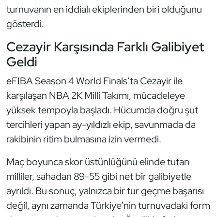
Güreş
turnuvanın en iddialı ekiplerinden biri olduğunu
gösterdi.
Halter
Cezayir Karşısında Farklı Galibiyet
Hava Sporları
Geldi
Hentbol
eFIBA Season 4 World Finals’ta Cezayir ile
karşılaşan NBA 2K Milli Takımı, mücadeleye
İşitme Engelli Sporcular
yüksek tempoyla başladı. Hücumda doğru şut
tercihleri yapan ay-yıldızlı ekip, savunmada da
Judo ve Kuraş
rakibinin ritim bulmasına izin vermedi.
Kano ve Rafting
Maç boyunca skor üstünlüğünü elinde tutan
milliler, sahadan 89-55 gibi net bir galibiyetle
Karate
ayrıldı. Bu sonuç, yalnızca bir tur geçme başarısı
Kayak
değil, aynı zamanda Türkiye’nin turnuvadaki form