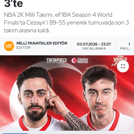
3’te
Bocce Bowling Dart
NBA 2K Milli Takımı, eFIBA Season 4 World
Finals’ta Cezayir’i 89-55 yenerek turnuvada son 3
Boks
takım arasına kaldı.
Briç
MILLI FANATIKLER EDITÖR
03.07.2026 - 23:27
1
EDITÖR
YAYINLANMA
PAYLAŞ
Buz Hokeyi
Buz Pateni
Çim Hokeyi
Cimnastik
Curling
Dağcılık