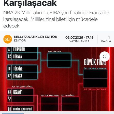
Karşılaşacak
Bocce Bowling Dart
NBA 2K Milli Takımı, eFIBA yarı finalinde Fransa ile
karşılaşacak. Milliler, final bileti için mücadele
Boks
edecek.
Briç
MILLI FANATIKLER EDITÖR
03.07.2026 - 17:19
1
EDITÖR
YAYINLANMA
PAYLAŞ
Buz Hokeyi
Buz Pateni
Çim Hokeyi
Cimnastik
Curling
Dağcılık