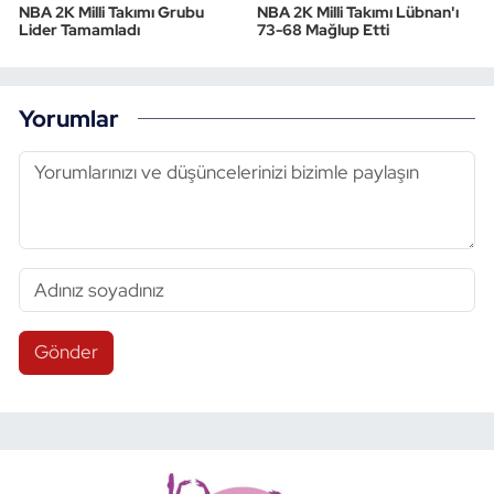
NBA 2K Milli Takımı Grubu
NBA 2K Milli Takımı Lübnan'ı
Lider Tamamladı
73-68 Mağlup Etti
Triatlon
Voleybol
Yorumlar
Vücut Geliştirme Fitness
Wushu Kungfu
Yelken
Yüzme
Gönder