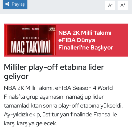
Paylaş
-
+
A
A
Dans Sporları
Dövüş Sanatı
NBA 2K Milli Takımı
eFIBA Dünya
E-Spor
Finalleri'ne Başlıyor
Eskrim
Milliler play-off etabına lider
Futbol
geliyor
NBA 2K Milli Takımı, eFIBA Season 4 World
Futsal
Finals’ta grup aşamasını namağlup lider
Genel
tamamladıktan sonra play-off etabına yükseldi.
Ay-yıldızlı ekip, üst tur yarı finalinde Fransa ile
Golf
karşı karşıya gelecek.