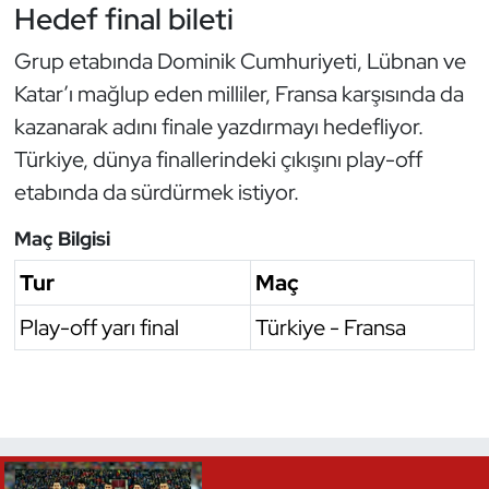
Güreş
Hedef final bileti
Grup etabında Dominik Cumhuriyeti, Lübnan ve
Halter
Katar’ı mağlup eden milliler, Fransa karşısında da
Hava Sporları
kazanarak adını finale yazdırmayı hedefliyor.
Türkiye, dünya finallerindeki çıkışını play-off
Hentbol
etabında da sürdürmek istiyor.
İşitme Engelli Sporcular
Maç Bilgisi
Tur
Maç
Judo ve Kuraş
Play-off yarı final
Türkiye - Fransa
Kano ve Rafting
Karate
Kayak