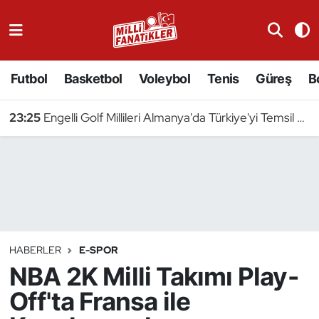
Atıcılık
Futbol
Basketbol
Voleybol
Tenis
Güreş
B
Atletizm
23:25
Engelli Golf Millileri Almanya'da Türkiye'yi Temsil Edecek
Badminton
Basketbol
Beyzbol
Bilardo
HABERLER
E-SPOR
NBA 2K Milli Takımı Play-
Binicilik
Off'ta Fransa ile
Bisiklet