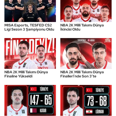
Oryantiring
Özel Sporcular
MISA Esports, TESFED CS2
NBA 2K Milli Takımı Dünya
Ligi Sezon 3 Şampiyonu Oldu
İkincisi Oldu
Paralimpik
Ragbi
Satranç
NBA 2K Milli Takımı Dünya
NBA 2K Milli Takımı Dünya
Su Topu
Finaline Yükseldi
Finalleri’nde Son 3’te
Sualtı Sporları
Tekvando
Tenis