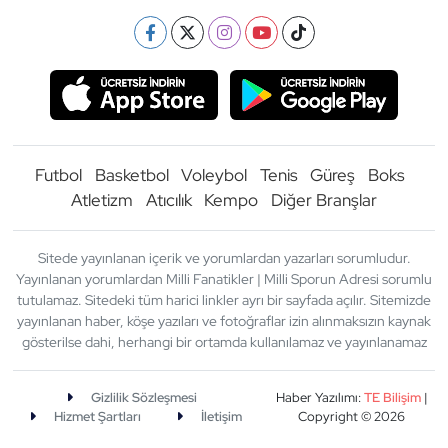
Futbol
Basketbol
Voleybol
Tenis
Güreş
Boks
Atletizm
Atıcılık
Kempo
Diğer Branşlar
Sitede yayınlanan içerik ve yorumlardan yazarları sorumludur.
Yayınlanan yorumlardan Milli Fanatikler | Milli Sporun Adresi sorumlu
tutulamaz. Sitedeki tüm harici linkler ayrı bir sayfada açılır. Sitemizde
yayınlanan haber, köşe yazıları ve fotoğraflar izin alınmaksızın kaynak
gösterilse dahi, herhangi bir ortamda kullanılamaz ve yayınlanamaz
Gizlilik Sözleşmesi
Haber Yazılımı:
TE Bilişim
|
Hizmet Şartları
İletişim
Copyright © 2026