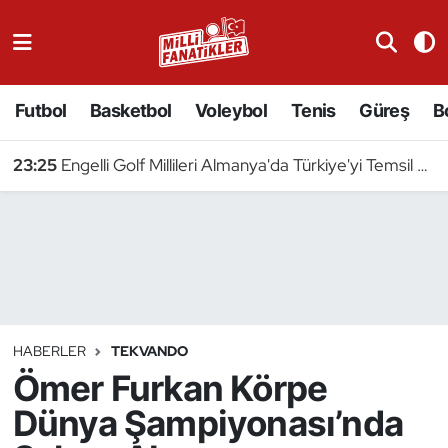
Atıcılık
Futbol
Basketbol
Voleybol
Tenis
Güreş
B
Atletizm
23:25
Engelli Golf Millileri Almanya'da Türkiye'yi Temsil Edecek
Badminton
Basketbol
Beyzbol
Bilardo
HABERLER
TEKVANDO
Ömer Furkan Körpe
Binicilik
Dünya Şampiyonası’nda
Bisiklet