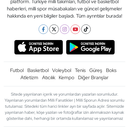
platform. Türkiye milli takımları, futbol ve basketbol
haberleri, milli spor müsabakaları ve güncel gelişmeler
hakkında en yeni bilgiler başladı. Tüm ayrıntılar burada!
Futbol
Basketbol
Voleybol
Tenis
Güreş
Boks
Atletizm
Atıcılık
Kempo
Diğer Branşlar
Sitede yayınlanan içerik ve yorumlardan yazarları sorumludur.
Yayınlanan yorumlardan Milli Fanatikler | Milli Sporun Adresi sorumlu
tutulamaz. Sitedeki tüm harici linkler ayrı bir sayfada açılır. Sitemizde
yayınlanan haber, köşe yazıları ve fotoğraflar izin alınmaksızın kaynak
gösterilse dahi, herhangi bir ortamda kullanılamaz ve yayınlanamaz