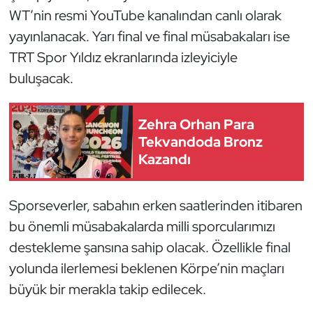
Kempo
WT’nin resmi YouTube kanalından canlı olarak
yayınlanacak. Yarı final ve final müsabakaları ise
Kick Boks
TRT Spor Yıldız ekranlarında izleyiciyle
buluşacak.
Kürek
Masa Tenisi
Zehra Orhan Para
Tekvandoda Bronz
Modern Pentatlon
Kazandı
Motor Sporları
Sporseverler, sabahın erken saatlerinden itibaren
bu önemli müsabakalarda milli sporcularımızı
Muay Thai
destekleme şansına sahip olacak. Özellikle final
Okçuluk
yolunda ilerlemesi beklenen Körpe’nin maçları
büyük bir merakla takip edilecek.
Optimist