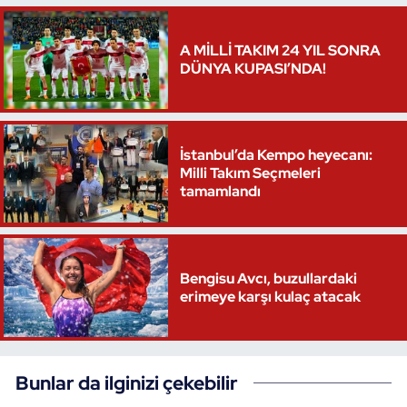
Triatlon
A MİLLİ TAKIM 24 YIL SONRA
DÜNYA KUPASI’NDA!
Voleybol
Vücut Geliştirme Fitness
İstanbul’da Kempo heyecanı:
Milli Takım Seçmeleri
Wushu Kungfu
tamamlandı
Yelken
Yüzme
Bengisu Avcı, buzullardaki
erimeye karşı kulaç atacak
Bunlar da ilginizi çekebilir