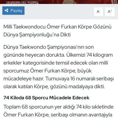
Paylaş
-
+
A
A
Dans Sporları
Dövüş Sanatı
Milli Taekwondocu Ömer Furkan Körpe Gözünü
Dünya Şampiyonluğu’na Dikti
E-Spor
Dünya Taekwondo Şampiyonası'nın son
Eskrim
gününde heyecan dorukta. Ülkemizi 74 kilogram
erkekler kategorisinde temsil edecek olan milli
Futbol
sporcumuz Ömer Furkan Körpe, büyük
mücadeleye hazır. Turnuvaya 16 numaralı seribaşı
Futsal
olarak katılan Körpe, gözünü madalyaya dikti.
Genel
74 Kiloda 68 Sporcu Mücadele Edecek
Toplam 68 sporcunun yer aldığı 74 kilo sıkletinde
Golf
Ömer Furkan Körpe, seribaşı olmanın avantajıyla