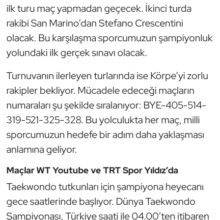
Güreş
ilk turu maç yapmadan geçecek. İkinci turda
rakibi San Marino’dan Stefano Crescentini
Halter
olacak. Bu karşılaşma sporcumuzun şampiyonluk
yolundaki ilk gerçek sınavı olacak.
Hava Sporları
Turnuvanın ilerleyen turlarında ise Körpe’yi zorlu
Hentbol
rakipler bekliyor. Mücadele edeceği maçların
İşitme Engelli Sporcular
numaraları şu şekilde sıralanıyor: BYE-405-514-
319-521-325-328. Bu yolculukta her maç, milli
Judo ve Kuraş
sporcumuzun hedefe bir adım daha yaklaşması
anlamına geliyor.
Kano ve Rafting
Maçlar WT Youtube ve TRT Spor Yıldız’da
Karate
Taekwondo tutkunları için şampiyona heyecanı
gece saatlerinde başlıyor. Dünya Taekwondo
Kayak
Şampiyonası, Türkiye saati ile 04.00’ten itibaren