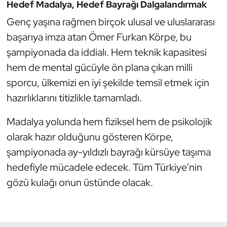
Hedef Madalya, Hedef Bayrağı Dalgalandırmak
Oryantiring
Genç yaşına rağmen birçok ulusal ve uluslararası
başarıya imza atan Ömer Furkan Körpe, bu
Özel Sporcular
şampiyonada da iddialı. Hem teknik kapasitesi
hem de mental gücüyle ön plana çıkan milli
Paralimpik
sporcu, ülkemizi en iyi şekilde temsil etmek için
Ragbi
hazırlıklarını titizlikle tamamladı.
Satranç
Madalya yolunda hem fiziksel hem de psikolojik
olarak hazır olduğunu gösteren Körpe,
Su Topu
şampiyonada ay-yıldızlı bayrağı kürsüye taşıma
hedefiyle mücadele edecek. Tüm Türkiye’nin
Sualtı Sporları
gözü kulağı onun üstünde olacak.
Tekvando
Tenis