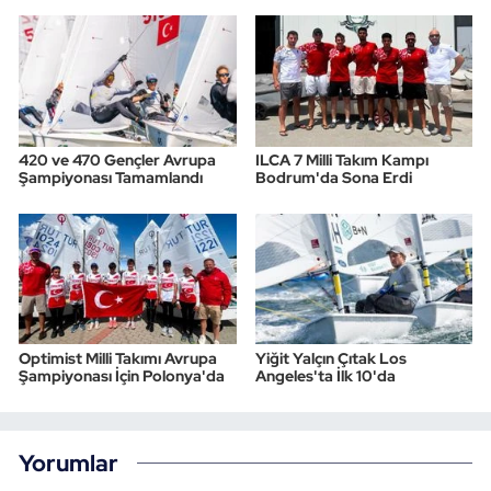
420 ve 470 Gençler Avrupa
ILCA 7 Milli Takım Kampı
Şampiyonası Tamamlandı
Bodrum'da Sona Erdi
Optimist Milli Takımı Avrupa
Yiğit Yalçın Çıtak Los
Şampiyonası İçin Polonya'da
Angeles'ta İlk 10'da
Yorumlar