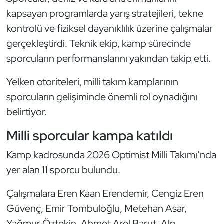
Güreş
kapsayan programlarda yarış stratejileri, tekne
kontrolü ve fiziksel dayanıklılık üzerine çalışmalar
Halter
gerçekleştirdi. Teknik ekip, kamp sürecinde
Hava Sporları
sporcuların performanslarını yakından takip etti.
Hentbol
Yelken otoriteleri, milli takım kamplarının
sporcuların gelişiminde önemli rol oynadığını
İşitme Engelli Sporcular
belirtiyor.
Judo ve Kuraş
Milli sporcular kampa katıldı
Kamp kadrosunda 2026 Optimist Milli Takımı’nda
Kano ve Rafting
yer alan 11 sporcu bulundu.
Karate
Çalışmalara Eren Kaan Erendemir, Cengiz Eren
Kayak
Güvenç, Emir Tombuloğlu, Metehan Asar,
Yağmur Öztekin, Ahmet Arel Barut, Alp