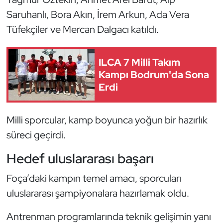
Kempo
Saruhanlı, Bora Akın, İrem Arkun, Ada Vera
Tüfekçiler ve Mercan Dalgacı katıldı.
Kick Boks
Kürek
ILCA 7 Milli Takım
Kampı Bodrum'da Sona
Masa Tenisi
Erdi
Modern Pentatlon
Milli sporcular, kamp boyunca yoğun bir hazırlık
süreci geçirdi.
Motor Sporları
Hedef uluslararası başarı
Muay Thai
Foça’daki kampın temel amacı, sporcuları
Okçuluk
uluslararası şampiyonalara hazırlamak oldu.
Optimist
Antrenman programlarında teknik gelişimin yanı