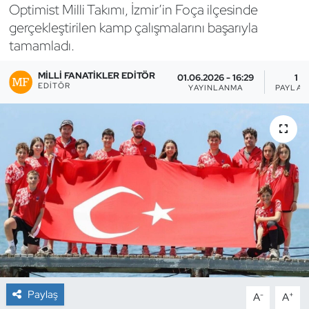
Optimist Milli Takımı, İzmir’in Foça ilçesinde
Bocce Bowling Dart
gerçekleştirilen kamp çalışmalarını başarıyla
tamamladı.
Boks
MILLI FANATIKLER EDITÖR
01.06.2026 - 16:29
1
EDITÖR
YAYINLANMA
PAYLAŞ
Briç
Buz Hokeyi
Buz Pateni
Çim Hokeyi
Cimnastik
Curling
Paylaş
-
+
A
A
Dağcılık