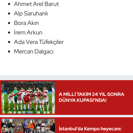
Ahmet Arel Barut
Triatlon
Alp Saruhanlı
Bora Akın
Voleybol
İrem Arkun
Ada Vera Tüfekçiler
Vücut Geliştirme Fitness
Mercan Dalgacı
Wushu Kungfu
Yelken
Yüzme
A MİLLİ TAKIM 24 YIL SONRA
DÜNYA KUPASI’NDA!
İstanbul’da Kempo heyecanı: