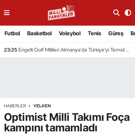
Atıcılık
Futbol
Basketbol
Voleybol
Tenis
Güreş
B
Atletizm
23:25
Engelli Golf Millileri Almanya'da Türkiye'yi Temsil Edecek
Badminton
Basketbol
Beyzbol
Bilardo
HABERLER
YELKEN
Optimist Milli Takımı Foça
Binicilik
kampını tamamladı
Bisiklet