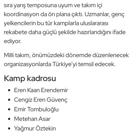
sıra yarış temposuna uyum ve takım içi
Oryantiring
koordinasyon da ön plana çıktı. Uzmanlar, genç
yelkencilerin bu tür kamplarla uluslararası
Özel Sporcular
rekabete daha güçlü şekilde hazırlandığını ifade
Paralimpik
ediyor.
Milli takım, önümüzdeki dönemde düzenlenecek
Ragbi
organizasyonlarda Türkiye’yi temsil edecek.
Satranç
Kamp kadrosu
Su Topu
Eren Kaan Erendemir
Cengiz Eren Güvenç
Sualtı Sporları
Emir Tombuloğlu
Tekvando
Metehan Asar
Yağmur Öztekin
Tenis