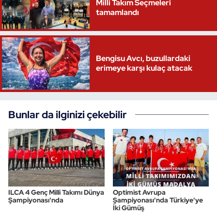
Milli Takım Seçmeleri
tamamlandı
Bengisu Avcı, buzullardaki
erimeye karşı kulaç atacak
Bunlar da ilginizi çekebilir
ILCA 4 Genç Milli Takımı Dünya
Optimist Avrupa
Şampiyonası'nda
Şampiyonası'nda Türkiye'ye
İki Gümüş