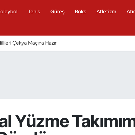
oleybol
Tenis
Güreş
Boks
Atletizm
Atıc
llileri Çekya Maçına Hazır
l Yüzme Takımım