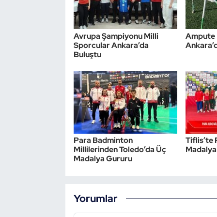
Triatlon
Avrupa Şampiyonu Milli
Ampute F
Voleybol
Sporcular Ankara’da
Ankara’d
Buluştu
Vücut Geliştirme Fitness
Wushu Kungfu
Yelken
Para Badminton
Tiflis’t
Yüzme
Millilerinden Toledo’da Üç
Madalya
Madalya Gururu
Yorumlar