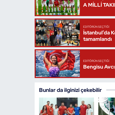
A MİLLİ TAK
Oryantiring
Özel Sporcular
EDITÖRÜN SEÇTIĞI
İstanbul’da 
Paralimpik
tamamlandı
Ragbi
Satranç
EDITÖRÜN SEÇTIĞI
Bengisu Avcı,
Su Topu
Sualtı Sporları
Bunlar da ilginizi çekebilir
Tekvando
Tenis