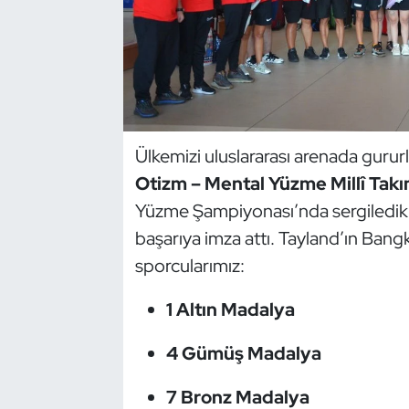
Dans Sporları
Dövüş Sanatı
E-Spor
Ülkemizi uluslararası arenada gurur
Otizm – Mental Yüzme Millî Takı
Eskrim
Yüzme Şampiyonası’nda sergiledik
Futbol
başarıya imza attı. Tayland’ın Ba
sporcularımız:
Futsal
1 Altın Madalya
Genel
4 Gümüş Madalya
Golf
7 Bronz Madalya