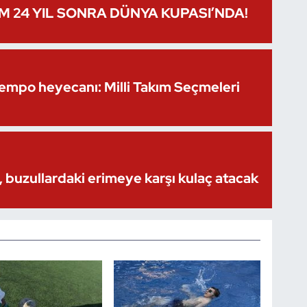
IM 24 YIL SONRA DÜNYA KUPASI’NDA!
Kempo heyecanı: Milli Takım Seçmeleri
 buzullardaki erimeye karşı kulaç atacak