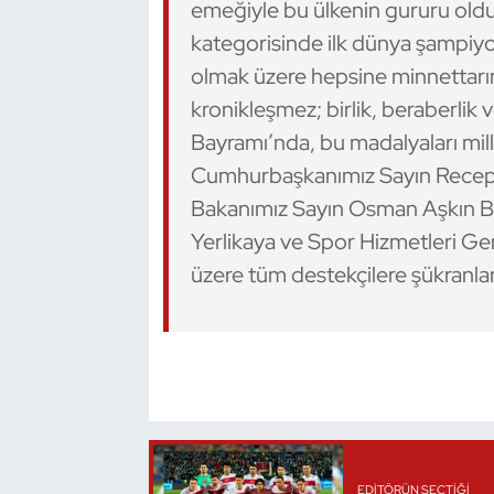
emeğiyle bu ülkenin gururu oldu
Kempo
kategorisinde ilk dünya şampiyo
olmak üzere hepsine minnettarı
Kick Boks
kronikleşmez; birlik, beraberlik 
Kürek
Bayramı’nda, bu madalyaları mil
Cumhurbaşkanımız Sayın Recep 
Masa Tenisi
Bakanımız Sayın Osman Aşkın B
Yerlikaya ve Spor Hizmetleri G
Modern Pentatlon
üzere tüm destekçilere şükranla
Motor Sporları
Muay Thai
Okçuluk
Optimist
EDITÖRÜN SEÇTIĞI