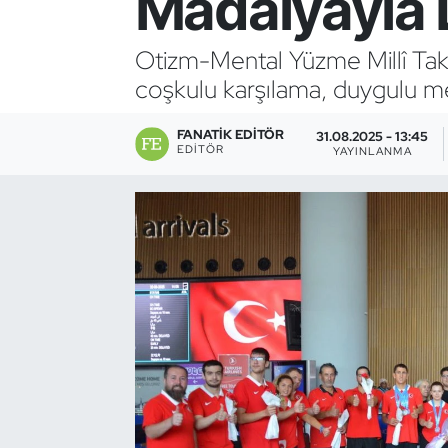
Madalyayla
Bocce Bowling Dart
Otizm-Mental Yüzme Millî Ta
coşkulu karşılama, duygulu mes
Boks
FANATIK EDITÖR
Briç
31.08.2025 - 13:45
EDITÖR
YAYINLANMA
Buz Hokeyi
Buz Pateni
Çim Hokeyi
Cimnastik
Curling
Dağcılık