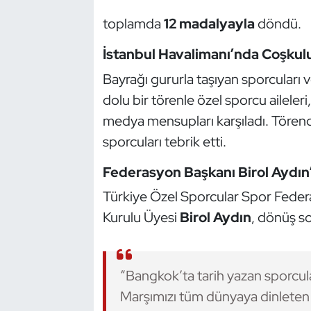
Güreş
toplamda
12 madalyayla
döndü.
Halter
İstanbul Havalimanı’nda Coşkul
Hava Sporları
Bayrağı gururla taşıyan sporcuları 
dolu bir törenle özel sporcu aileler
Hentbol
medya mensupları karşıladı. Törend
sporcuları tebrik etti.
İşitme Engelli Sporcular
Federasyon Başkanı Birol Aydın
Judo ve Kuraş
Türkiye Özel Sporcular Spor Fede
Kurulu Üyesi
Birol Aydın
, dönüş so
Kano ve Rafting
Karate
“Bangkok’ta tarih yazan sporcular
Kayak
Marşımızı tüm dünyaya dinleten b