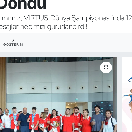
 Döndü
kımımız, VIRTUS Dünya Şampiyonası’nda 12
ajlar hepimizi gururlandırdı!
7
GÖSTERIM