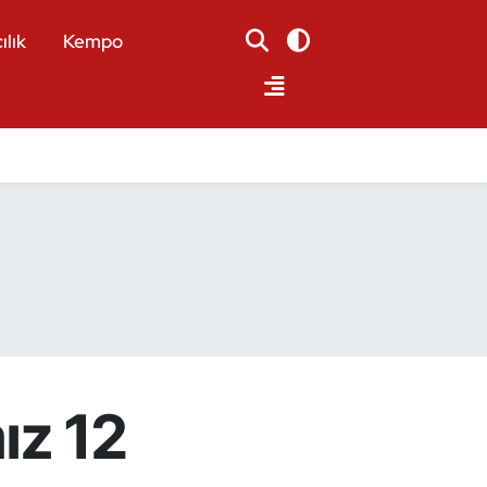
ılık
Kempo
ız 12