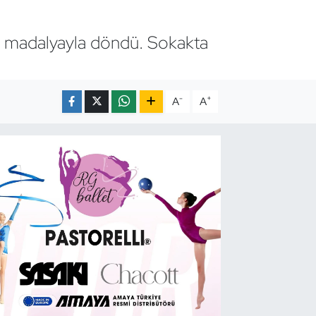
 madalyayla döndü. Sokakta
-
+
A
A