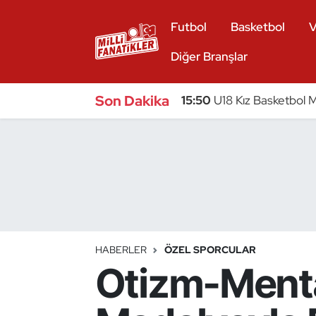
Futbol
Basketbol
V
Atıcılık
Diğer Branşlar
Atletizm
Son Dakika
15:50
U18 Kız Basketbol Mi
Badminton
Basketbol
Beyzbol
Bilardo
HABERLER
ÖZEL SPORCULAR
Otizm-Menta
Binicilik
Bisiklet