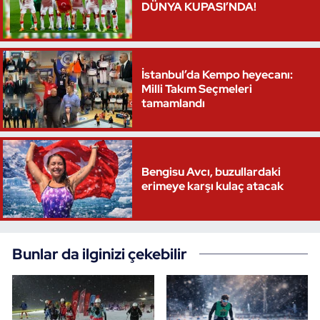
DÜNYA KUPASI’NDA!
İstanbul’da Kempo heyecanı:
Milli Takım Seçmeleri
tamamlandı
Bengisu Avcı, buzullardaki
erimeye karşı kulaç atacak
Bunlar da ilginizi çekebilir