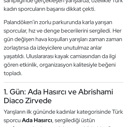
sahipliğinde gerçekleşen yarışlarda, özellikle Türk
Güreş
kadın sporcuların başarısı dikkat çekti.
Halter
Palandöken’in zorlu parkurunda karla yarışan
sporcular, hız ve denge becerilerini sergiledi. Her
Hava Sporları
gün değişen hava koşulları yarışları zaman zaman
Hentbol
zorlaştırsa da izleyicilere unutulmaz anlar
yaşatıldı. Uluslararası kayak camiasından da ilgi
İşitme Engelli Sporcular
gören etkinlik, organizasyon kalitesiyle beğeni
topladı.
Judo ve Kuraş
Kano ve Rafting
1. Gün: Ada Hasırcı ve Abrishami
Diaco Zirvede
Karate
Yarışların ilk gününde kadınlar kategorisinde Türk
Kayak
sporcu
Ada Hasırcı
, sergilediği üstün