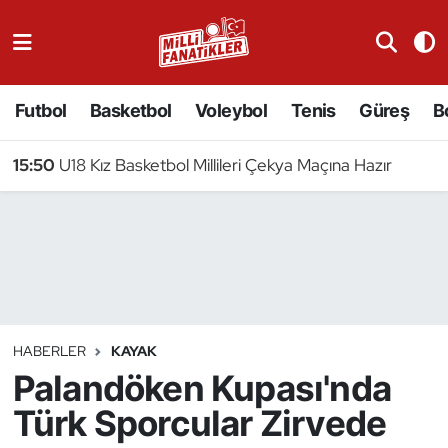
Atıcılık
Futbol
Basketbol
Voleybol
Tenis
Güreş
B
Atletizm
15:50
U18 Kız Basketbol Millileri Çekya Maçına Hazır
Badminton
Basketbol
Beyzbol
Bilardo
HABERLER
KAYAK
Palandöken Kupası'nda
Binicilik
Türk Sporcular Zirvede
Bisiklet