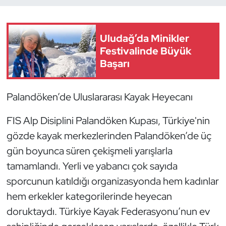
Dans Sporları
Uludağ’da Minikler
Dövüş Sanatı
Festivalinde Büyük
Başarı
E-Spor
Palandöken’de Uluslararası Kayak Heyecanı
Eskrim
FIS Alp Disiplini Palandöken Kupası, Türkiye'nin
Futbol
gözde kayak merkezlerinden Palandöken’de üç
gün boyunca süren çekişmeli yarışlarla
Futsal
tamamlandı. Yerli ve yabancı çok sayıda
Genel
sporcunun katıldığı organizasyonda hem kadınlar
hem erkekler kategorilerinde heyecan
Golf
doruktaydı. Türkiye Kayak Federasyonu’nun ev