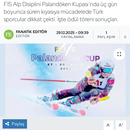
FIS Alp Disiplini Palandöken Kupası’nda üç gün
Bocce Bowling Dart
boyunca süren kıyasıya mücadelede Türk
sporcular dikkat çekti. İşte ödül töreni sonuçları.
Boks
FANATIK EDITÖR
29.12.2025 - 09:39
1
EDITÖR
YAYINLANMA
PAYLAŞIM
GÖ
Briç
Buz Hokeyi
Buz Pateni
Çim Hokeyi
Cimnastik
Curling
Paylaş
-
+
A
A
Dağcılık