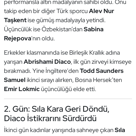
performansla altın madalyanın sahibi oldu. Onu
Kempo
takip eden bir diğer Türk sporcu
Alev Nur
Taşkent
ise gümüş madalyayla yetindi.
Kick Boks
Üçüncülük ise Özbekistan’dan
Sabina
Kürek
Rejepova
'nın oldu.
Erkekler klasmanında ise Birleşik Krallık adına
Masa Tenisi
yarışan
Abrishami Diaco
, ilk gün zirveyi kimseye
Modern Pentatlon
bırakmadı. Yine İngiltere'den
Todd Saunders
Samuel
ikinci sırayı alırken, Bosna Hersek’ten
Motor Sporları
Emir Lokmic
üçüncülüğü elde etti.
Muay Thai
2. Gün: Sıla Kara Geri Döndü,
Okçuluk
Diaco İstikrarını Sürdürdü
Optimist
İkinci gün kadınlar yarışında sahneye çıkan
Sıla