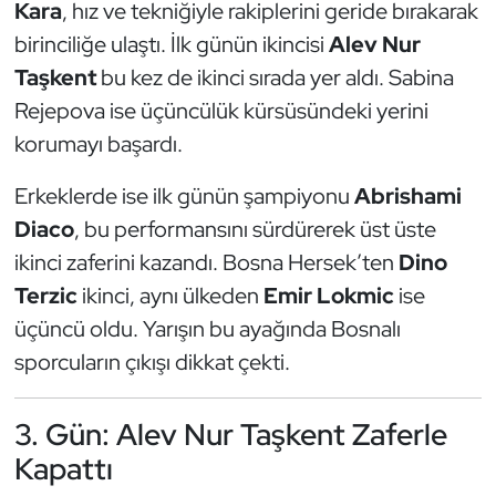
Kara
, hız ve tekniğiyle rakiplerini geride bırakarak
Oryantiring
birinciliğe ulaştı. İlk günün ikincisi
Alev Nur
Taşkent
bu kez de ikinci sırada yer aldı. Sabina
Özel Sporcular
Rejepova ise üçüncülük kürsüsündeki yerini
korumayı başardı.
Paralimpik
Erkeklerde ise ilk günün şampiyonu
Abrishami
Ragbi
Diaco
, bu performansını sürdürerek üst üste
Satranç
ikinci zaferini kazandı. Bosna Hersek’ten
Dino
Terzic
ikinci, aynı ülkeden
Emir Lokmic
ise
Su Topu
üçüncü oldu. Yarışın bu ayağında Bosnalı
sporcuların çıkışı dikkat çekti.
Sualtı Sporları
Tekvando
3. Gün: Alev Nur Taşkent Zaferle
Kapattı
Tenis