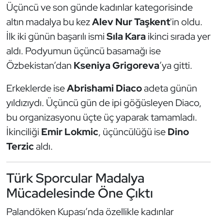
Üçüncü ve son günde kadınlar kategorisinde
Triatlon
altın madalya bu kez
Alev Nur Taşkent
'in oldu.
İlk iki günün başarılı ismi
Sıla Kara
ikinci sırada yer
Voleybol
aldı. Podyumun üçüncü basamağı ise
Özbekistan’dan
Kseniya Grigoreva
’ya gitti.
Vücut Geliştirme Fitness
Erkeklerde ise
Abrishami Diaco
adeta günün
Wushu Kungfu
yıldızıydı. Üçüncü gün de ipi göğüsleyen Diaco,
bu organizasyonu üçte üç yaparak tamamladı.
Yelken
İkinciliği
Emir Lokmic
, üçüncülüğü ise
Dino
Yüzme
Terzic
aldı.
Türk Sporcular Madalya
Mücadelesinde Öne Çıktı
Palandöken Kupası’nda özellikle kadınlar