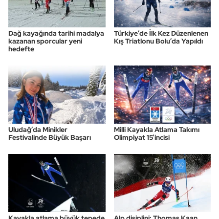
Dağ kayağında tarihi madalya
Türkiye’de İlk Kez Düzenlenen
kazanan sporcular yeni
Kış Triatlonu Bolu’da Yapıldı
hedefte
Uludağ’da Minikler
Milli Kayakla Atlama Takımı
Festivalinde Büyük Başarı
Olimpiyat 15’incisi
Kayakla atlama büyük tepede
Alp disiplini: Thomas Kaan