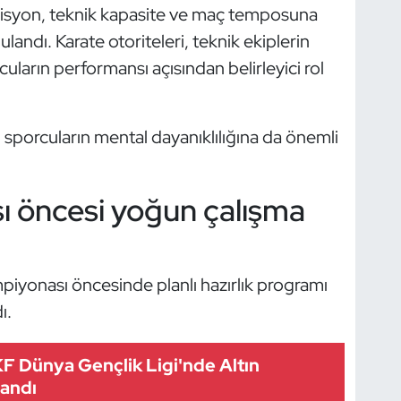
disyon, teknik kapasite ve maç temposuna
andı. Karate otoriteleri, teknik ekiplerin
uların performansı açısından belirleyici rol
in sporcuların mental dayanıklılığına da önemli
 öncesi yoğun çalışma
mpiyonası öncesinde planlı hazırlık programı
ı.
F Dünya Gençlik Ligi'nde Altın
andı