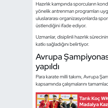
Güreş
Hazırlık kampında sporcuların kon
yönelik antrenman programları uygul
Halter
uluslararası organizasyonlarda sporc
üstlendiğini ifade ediyor.
Hava Sporları
Uzmanlar, disiplinli hazırlık sürecin
Hentbol
katkı sağladığını belirtiyor.
İşitme Engelli Sporcular
Avrupa Şampiyonası
Judo ve Kuraş
yapıldı
Kano ve Rafting
Para karate milli takımı, Avrupa Şa
kapsamında çalışmalarını tamamlad
Karate
Tarık Koç WK
Kayak
Madalya Kaz