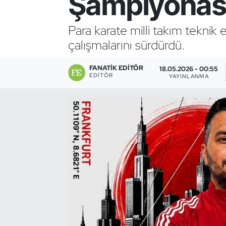
Şampiyonası
Bocce Bowling Dart
Para karate milli takım teknik
çalışmalarını sürdürdü.
Boks
FANATIK EDITÖR
Briç
18.05.2026 - 00:55
EDITÖR
YAYINLANMA
Buz Hokeyi
Buz Pateni
Çim Hokeyi
Cimnastik
Curling
Dağcılık