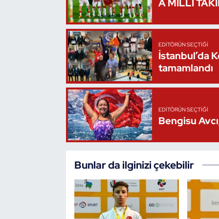
A MİLLİ TAK
Triatlon
Voleybol
EDITÖRÜN SEÇTIĞI
İstanbul’da 
tamamlandı
Vücut Geliştirme Fitness
Wushu Kungfu
EDITÖRÜN SEÇTIĞI
Yelken
Bengisu Avcı,
Yüzme
Bunlar da ilginizi çekebilir