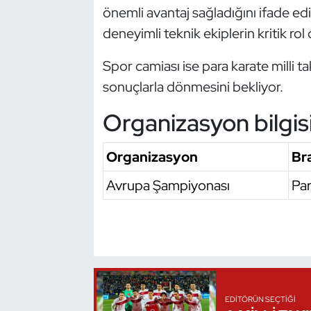
önemli avantaj sağladığını ifade ed
Oryantiring
deneyimli teknik ekiplerin kritik rol
Özel Sporcular
Spor camiası ise para karate milli 
sonuçlarla dönmesini bekliyor.
Paralimpik
Organizasyon bilgis
Ragbi
Organizasyon
Br
Satranç
Avrupa Şampiyonası
Par
Su Topu
Sualtı Sporları
Tekvando
EDITÖRÜN SEÇTIĞI
Tenis