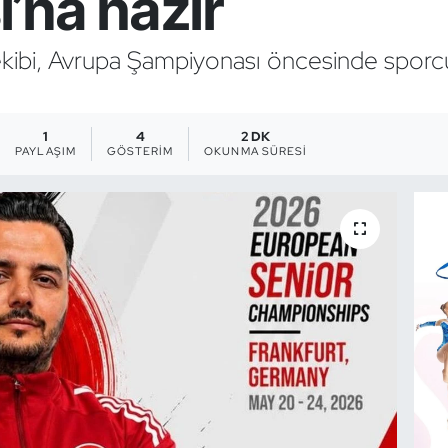
’na hazır
 ekibi, Avrupa Şampiyonası öncesinde sporcu
1
4
2 DK
PAYLAŞIM
GÖSTERIM
OKUNMA SÜRESI