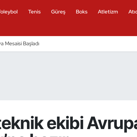
oleybol
Tenis
Güreş
Boks
Atletizm
Atıc
a Mesaisi Başladı
teknik ekibi Avrup