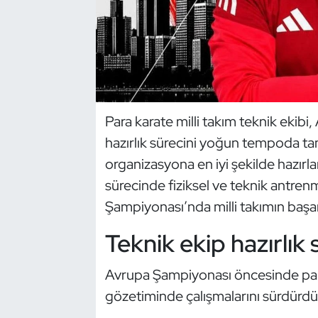
Dans Sporları
Dövüş Sanatı
E-Spor
Para karate milli takım teknik ekib
hazırlık sürecini yoğun tempoda tama
Eskrim
organizasyona en iyi şekilde hazırl
Futbol
sürecinde fiziksel ve teknik antre
Şampiyonası’nda milli takımın başar
Futsal
Teknik ekip hazırlık 
Genel
Avrupa Şampiyonası öncesinde para 
Golf
gözetiminde çalışmalarını sürdürdü