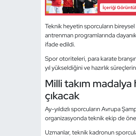
Kempo
İçeriği Görüntü
Kick Boks
Teknik heyetin sporcuların bireysel g
antrenman programlarında dayanıklıl
Kürek
ifade edildi.
Masa Tenisi
Spor otoriteleri, para karate branş
yıl yükseldiğini ve hazırlık süreçle
Modern Pentatlon
Milli takım madalya
Motor Sporları
çıkacak
Muay Thai
Ay-yıldızlı sporcuların Avrupa Şam
Okçuluk
organizasyonda teknik ekip de öne
Optimist
Uzmanlar, teknik kadronun sporcular