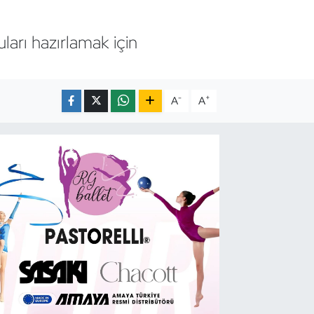
ları hazırlamak için
-
+
A
A