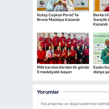
Kutay Coşkun Poreč’te
Berke U
Bronz Madalya Kazandı
Gençlik 
Kazandı
Milli karatecilerden ilk günde
Kadın Ku
8 madalyalık başarı
dünya ş
Yorumlar