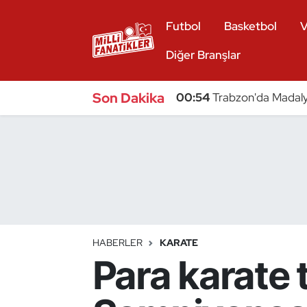
Futbol
Basketbol
V
Atıcılık
Diğer Branşlar
Atletizm
Son Dakika
00:54
Trabzon'da Madaly
Badminton
Basketbol
Beyzbol
Bilardo
HABERLER
KARATE
Para karate 
Binicilik
Bisiklet