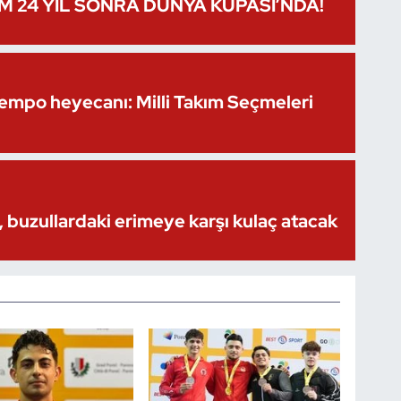
IM 24 YIL SONRA DÜNYA KUPASI’NDA!
Kempo heyecanı: Milli Takım Seçmeleri
 buzullardaki erimeye karşı kulaç atacak