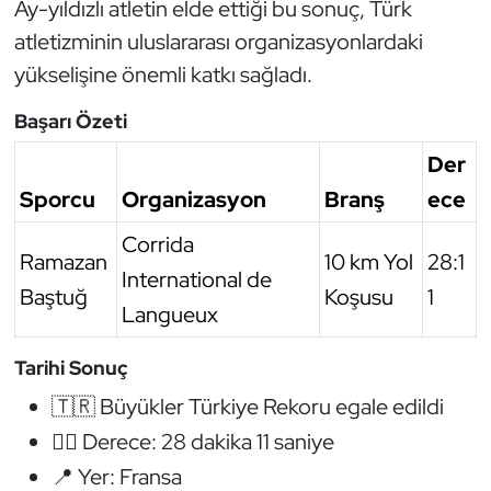
Ay-yıldızlı atletin elde ettiği bu sonuç, Türk
Oryantiring
atletizminin uluslararası organizasyonlardaki
yükselişine önemli katkı sağladı.
Özel Sporcular
Başarı Özeti
Paralimpik
Der
Sporcu
Organizasyon
Branş
ece
Ragbi
Corrida
Satranç
Ramazan
10 km Yol
28:1
International de
Baştuğ
Koşusu
1
Su Topu
Langueux
Sualtı Sporları
Tarihi Sonuç
🇹🇷 Büyükler Türkiye Rekoru egale edildi
Tekvando
🏃‍♂️ Derece: 28 dakika 11 saniye
📍 Yer: Fransa
Tenis