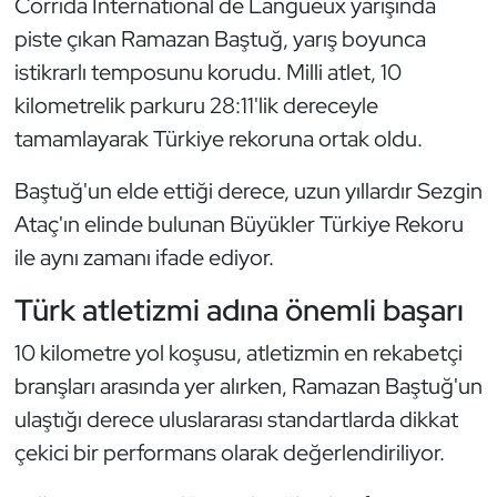
Corrida International de Langueux yarışında
Güreş
piste çıkan Ramazan Baştuğ, yarış boyunca
Halter
istikrarlı temposunu korudu. Milli atlet, 10
kilometrelik parkuru 28:11'lik dereceyle
Hava Sporları
tamamlayarak Türkiye rekoruna ortak oldu.
Hentbol
Baştuğ'un elde ettiği derece, uzun yıllardır Sezgin
Ataç'ın elinde bulunan Büyükler Türkiye Rekoru
İşitme Engelli Sporcular
ile aynı zamanı ifade ediyor.
Judo ve Kuraş
Türk atletizmi adına önemli başarı
Kano ve Rafting
10 kilometre yol koşusu, atletizmin en rekabetçi
branşları arasında yer alırken, Ramazan Baştuğ'un
Karate
ulaştığı derece uluslararası standartlarda dikkat
çekici bir performans olarak değerlendiriliyor.
Kayak