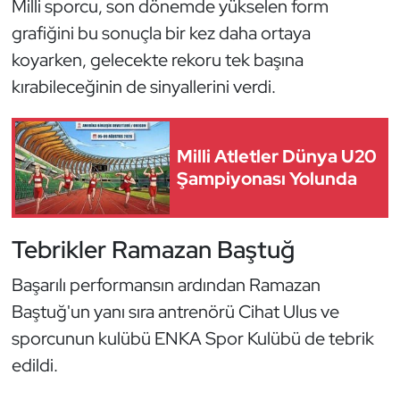
Milli sporcu, son dönemde yükselen form
Kempo
grafiğini bu sonuçla bir kez daha ortaya
koyarken, gelecekte rekoru tek başına
Kick Boks
kırabileceğinin de sinyallerini verdi.
Kürek
Masa Tenisi
Milli Atletler Dünya U20
Şampiyonası Yolunda
Modern Pentatlon
Motor Sporları
Tebrikler Ramazan Baştuğ
Başarılı performansın ardından Ramazan
Muay Thai
Baştuğ'un yanı sıra antrenörü Cihat Ulus ve
Okçuluk
sporcunun kulübü ENKA Spor Kulübü de tebrik
edildi.
Optimist