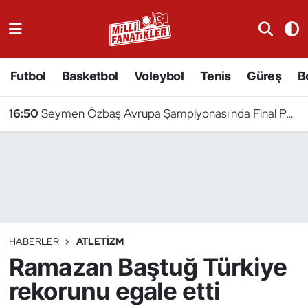
Atıcılık
Futbol
Basketbol
Voleybol
Tenis
Güreş
B
Atletizm
16:50
Seymen Özbaş Avrupa Şampiyonası'nda Final Peşinde
Badminton
Basketbol
Beyzbol
Bilardo
HABERLER
ATLETIZM
Ramazan Baştuğ Türkiye
Binicilik
rekorunu egale etti
Bisiklet