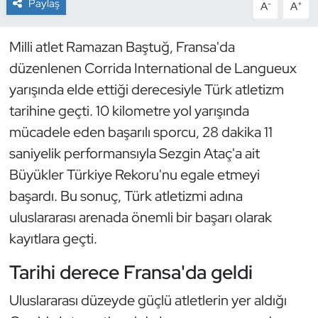
Paylaş
-
+
A
A
Dans Sporları
Milli atlet Ramazan Baştuğ, Fransa'da
düzenlenen Corrida International de Langueux
Dövüş Sanatı
yarışında elde ettiği derecesiyle Türk atletizm
E-Spor
tarihine geçti. 10 kilometre yol yarışında
mücadele eden başarılı sporcu, 28 dakika 11
Eskrim
saniyelik performansıyla Sezgin Ataç'a ait
Büyükler Türkiye Rekoru'nu egale etmeyi
Futbol
başardı. Bu sonuç, Türk atletizmi adına
Futsal
uluslararası arenada önemli bir başarı olarak
kayıtlara geçti.
Genel
Tarihi derece Fransa'da geldi
Golf
Uluslararası düzeyde güçlü atletlerin yer aldığı