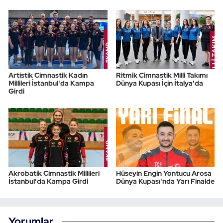
Artistik Cimnastik Kadın
Ritmik Cimnastik Milli Takımı
Millileri İstanbul'da Kampa
Dünya Kupası İçin İtalya'da
Girdi
Akrobatik Cimnastik Millileri
Hüseyin Engin Yontucu Arosa
İstanbul'da Kampa Girdi
Dünya Kupası'nda Yarı Finalde
Yorumlar