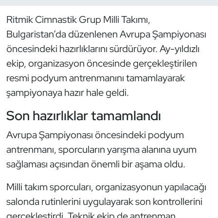
Ritmik Cimnastik Grup Milli Takımı,
Dans Sporları
Bulgaristan’da düzenlenen Avrupa Şampiyonası
Dövüş Sanatı
öncesindeki hazırlıklarını sürdürüyor. Ay-yıldızlı
ekip, organizasyon öncesinde gerçekleştirilen
E-Spor
resmi podyum antrenmanını tamamlayarak
şampiyonaya hazır hale geldi.
Eskrim
Son hazırlıklar tamamlandı
Futbol
Avrupa Şampiyonası öncesindeki podyum
Futsal
antrenmanı, sporcuların yarışma alanına uyum
sağlaması açısından önemli bir aşama oldu.
Genel
Milli takım sporcuları, organizasyonun yapılacağı
Golf
salonda rutinlerini uygulayarak son kontrollerini
gerçekleştirdi. Teknik ekip de antrenman