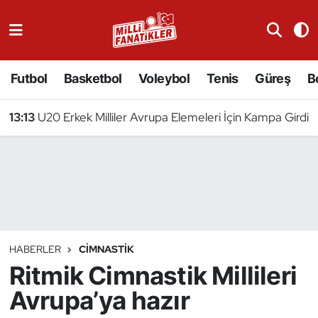
Atıcılık
Futbol
Basketbol
Voleybol
Tenis
Güreş
B
Atletizm
13:13
U20 Erkek Milliler Avrupa Elemeleri İçin Kampa Girdi
Badminton
Basketbol
Beyzbol
Bilardo
HABERLER
CIMNASTIK
Ritmik Cimnastik Millileri
Binicilik
Avrupa’ya hazır
Bisiklet