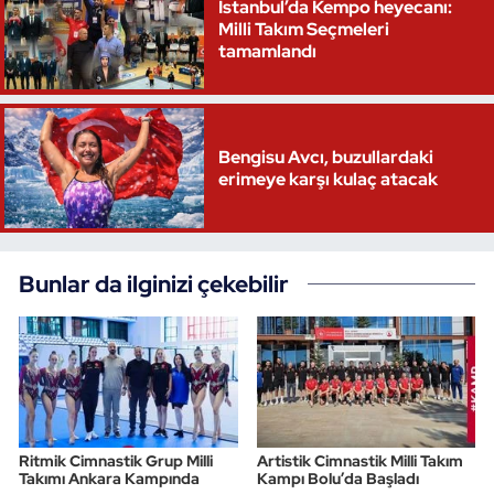
İstanbul’da Kempo heyecanı:
Milli Takım Seçmeleri
Triatlon
tamamlandı
Voleybol
Vücut Geliştirme Fitness
Bengisu Avcı, buzullardaki
erimeye karşı kulaç atacak
Wushu Kungfu
Yelken
Bunlar da ilginizi çekebilir
Yüzme
Ritmik Cimnastik Grup Milli
Artistik Cimnastik Milli Takım
Takımı Ankara Kampında
Kampı Bolu’da Başladı