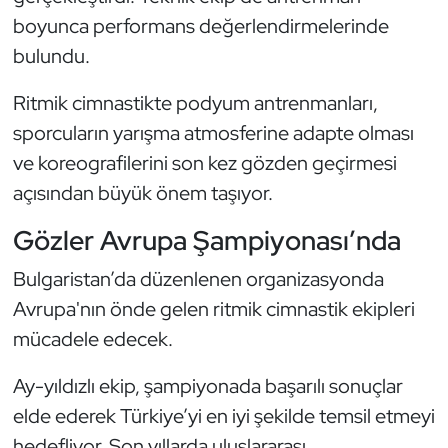
Güreş
boyunca performans değerlendirmelerinde
bulundu.
Halter
Ritmik cimnastikte podyum antrenmanları,
Hava Sporları
sporcuların yarışma atmosferine adapte olması
Hentbol
ve koreografilerini son kez gözden geçirmesi
açısından büyük önem taşıyor.
İşitme Engelli Sporcular
Gözler Avrupa Şampiyonası’nda
Judo ve Kuraş
Bulgaristan’da düzenlenen organizasyonda
Avrupa'nın önde gelen ritmik cimnastik ekipleri
Kano ve Rafting
mücadele edecek.
Karate
Ay-yıldızlı ekip, şampiyonada başarılı sonuçlar
elde ederek Türkiye’yi en iyi şekilde temsil etmeyi
Kayak
hedefliyor. Son yıllarda uluslararası