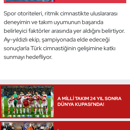
Girdi
Oryantiring
Spor otoriteleri, ritmik cimnastikte uluslararası
deneyimin ve takım uyumunun başarıda
Özel Sporcular
belirleyici faktörler arasında yer aldığını belirtiyor.
Paralimpik
Ay-yıldızlı ekip, şampiyonada elde edeceği
sonuçlarla Türk cimnastiğinin gelişimine katkı
Ragbi
sunmayı hedefliyor.
Satranç
Su Topu
Sualtı Sporları
A MİLLİ TAKIM 24 YIL SONRA
DÜNYA KUPASI’NDA!
Tekvando
Tenis