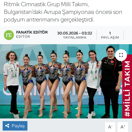
Ritmik Cimnastik Grup Milli Takımı,
Bocce Bowling Dart
Bulgaristan’daki Avrupa Şampiyonası öncesi son
podyum antrenmanını gerçekleştirdi.
Boks
FANATIK EDITÖR
30.05.2026 - 03:32
1
EDITÖR
YAYINLANMA
PAYLAŞIM
G
Briç
Buz Hokeyi
Buz Pateni
Çim Hokeyi
Cimnastik
Curling
Paylaş
-
+
A
A
Dağcılık