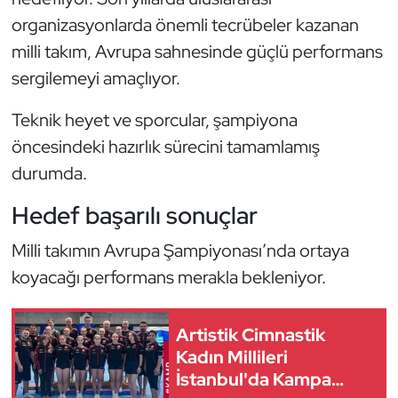
Kempo
organizasyonlarda önemli tecrübeler kazanan
milli takım, Avrupa sahnesinde güçlü performans
Kick Boks
sergilemeyi amaçlıyor.
Kürek
Teknik heyet ve sporcular, şampiyona
öncesindeki hazırlık sürecini tamamlamış
Masa Tenisi
durumda.
Modern Pentatlon
Hedef başarılı sonuçlar
Motor Sporları
Milli takımın Avrupa Şampiyonası’nda ortaya
koyacağı performans merakla bekleniyor.
Muay Thai
Okçuluk
Artistik Cimnastik
Kadın Millileri
İstanbul'da Kampa
Optimist