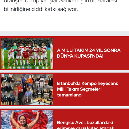
branşta, bu tip yarışlar Sarıkamış’ın uluslararası
bilinirliğine ciddi katkı sağlıyor.
Oryantiring
Özel Sporcular
Paralimpik
A MİLLİ TAKIM 24 YIL SONRA
Ragbi
DÜNYA KUPASI’NDA!
Satranç
Su Topu
İstanbul’da Kempo heyecanı:
Milli Takım Seçmeleri
tamamlandı
Sualtı Sporları
Tekvando
Bengisu Avcı, buzullardaki
Tenis
erimeye karşı kulaç atacak