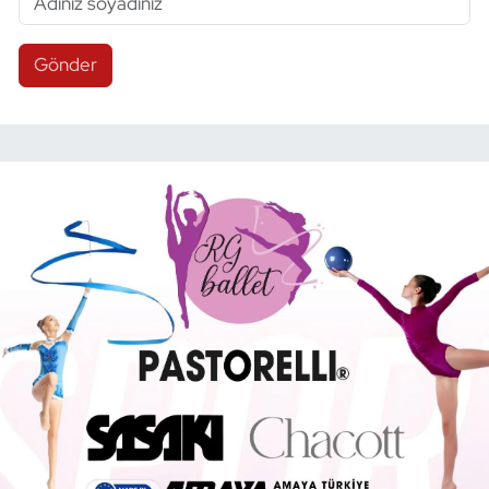
Gönder