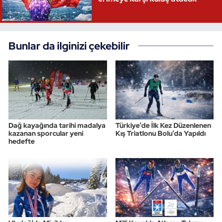
Triatlon
Bunlar da ilginizi çekebilir
Voleybol
Vücut Geliştirme Fitness
Wushu Kungfu
Yelken
Dağ kayağında tarihi madalya
Türkiye’de İlk Kez Düzenlenen
kazanan sporcular yeni
Kış Triatlonu Bolu’da Yapıldı
hedefte
Yüzme