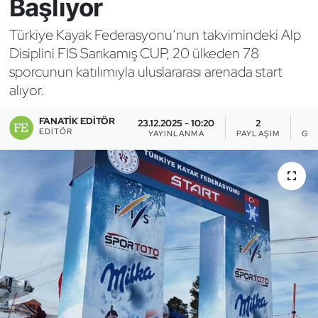
Başlıyor
Bocce Bowling Dart
Türkiye Kayak Federasyonu’nun takvimindeki Alp
Disiplini FIS Sarıkamış CUP, 20 ülkeden 78
Boks
sporcunun katılımıyla uluslararası arenada start
alıyor.
Briç
FANATIK EDITÖR
23.12.2025 - 10:20
2
Buz Hokeyi
EDITÖR
YAYINLANMA
PAYLAŞIM
GÖ
Buz Pateni
Çim Hokeyi
Cimnastik
Curling
Dağcılık