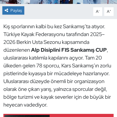
Paylaş
-
+
A
A
Dans Sporları
Dövüş Sanatı
Kış sporlarının kalbi bu kez Sarıkamış’ta atıyor.
Türkiye Kayak Federasyonu tarafından 2025–
E-Spor
2026 Berkin Usta Sezonu kapsamında
düzenlenen
Alp Disiplini FIS Sarıkamış CUP
,
Eskrim
uluslararası katılımla kapılarını açıyor. Tam 20
ülkeden gelen 78 sporcu, Kars Sarıkamış’ın zorlu
Futbol
pistlerinde kıyasıya bir mücadeleye hazırlanıyor.
Futsal
Uluslararası düzeyde önemli bir organizasyon
olarak öne çıkan yarış, yalnızca sporcular değil,
Genel
bölge turizmi ve kayak severler için de büyük bir
heyecan vadediyor.
Golf