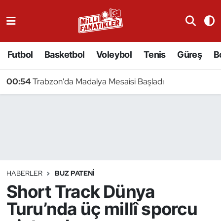
Atıcılık
Futbol
Basketbol
Voleybol
Tenis
Güreş
B
Atletizm
00:54
Trabzon'da Madalya Mesaisi Başladı
Badminton
Basketbol
Beyzbol
Bilardo
HABERLER
BUZ PATENI
Short Track Dünya
Binicilik
Turu’nda üç millî sporcu
Bisiklet