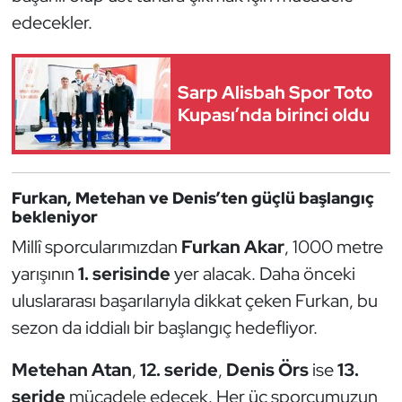
Güreş
edecekler.
Halter
Sarp Alisbah Spor Toto
Hava Sporları
Kupası’nda birinci oldu
Hentbol
İşitme Engelli Sporcular
Furkan, Metehan ve Denis’ten güçlü başlangıç
bekleniyor
Judo ve Kuraş
Millî sporcularımızdan
Furkan Akar
, 1000 metre
yarışının
1. serisinde
yer alacak. Daha önceki
Kano ve Rafting
uluslararası başarılarıyla dikkat çeken Furkan, bu
sezon da iddialı bir başlangıç hedefliyor.
Karate
Metehan Atan
,
12. seride
,
Denis Örs
ise
13.
Kayak
seride
mücadele edecek. Her üç sporcumuzun