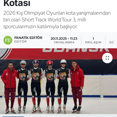
Kotası
Bocce Bowling Dart
2026 Kış Olimpiyat Oyunları kota yarışmalarından
biri olan Short Track World Tour 3, milli
Boks
sporcularımızın katılımıyla başlıyor.
Briç
FANATIK EDITÖR
20.11.2025 - 11:23
1
EDITÖR
YAYINLANMA
PAYLAŞIM
GÖS
Buz Hokeyi
Buz Pateni
Çim Hokeyi
Cimnastik
Curling
Dağcılık