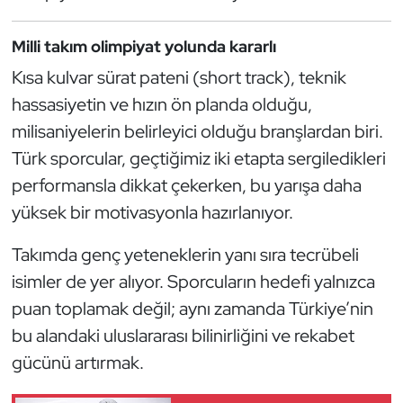
Güreş
Milli takım olimpiyat yolunda kararlı
Halter
Kısa kulvar sürat pateni (short track), teknik
Hava Sporları
hassasiyetin ve hızın ön planda olduğu,
milisaniyelerin belirleyici olduğu branşlardan biri.
Hentbol
Türk sporcular, geçtiğimiz iki etapta sergiledikleri
performansla dikkat çekerken, bu yarışa daha
İşitme Engelli Sporcular
yüksek bir motivasyonla hazırlanıyor.
Judo ve Kuraş
Takımda genç yeteneklerin yanı sıra tecrübeli
isimler de yer alıyor. Sporcuların hedefi yalnızca
Kano ve Rafting
puan toplamak değil; aynı zamanda Türkiye’nin
Karate
bu alandaki uluslararası bilinirliğini ve rekabet
gücünü artırmak.
Kayak