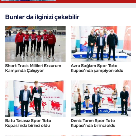
Triatlon
Bunlar da ilginizi çekebilir
Voleybol
Vücut Geliştirme Fitness
Wushu Kungfu
Short Track Millileri Erzurum
Azra Sağlam Spor Toto
Kampında Çalışıyor
Kupası’nda şampiyon oldu
Yelken
Yüzme
Batu Tasasız Spor Toto
Deniz Tarım Spor Toto
Kupası’nda birinci oldu
Kupası’nda birinci oldu