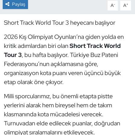
Paylaş
-
+
A
A
Dans Sporları
Short Track World Tour 3 heyecanı başlıyor
Dövüş Sanatı
2026 Kış Olimpiyat Oyunları’na giden yolda en
E-Spor
kritik adımlardan biri olan
Short Track World
Tour 3
, bu hafta başlıyor. Türkiye Buz Pateni
Eskrim
Federasyonu’nun açıklamasına göre,
organizasyon kota puanı veren üçüncü büyük
Futbol
etap olarak öne çıkıyor.
Futsal
Milli sporcularımız, bu önemli etapta pistte
yerlerini alarak hem bireysel hem de takım
Genel
klasmanında kota mücadelesi verecek.
Golf
Turnuvadan elde edilecek puanlar, doğrudan
olimpiyat sıralamalarını etkileyecek.