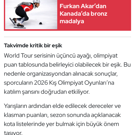
Kempo
Furkan Akar’dan
Kanada’da bronz
madalya
Kick Boks
Kürek
Takvimde kritik bir eşik
Masa Tenisi
World Tour serisinin üçüncü ayağı, olimpiyat
puan tablosunda belirleyici olabilecek bir eşik. Bu
Modern Pentatlon
nedenle organizasyondan alınacak sonuçlar,
sporcuların 2026 Kış Olimpiyat Oyunları’na
Motor Sporları
katılım şansını doğrudan etkiliyor.
Muay Thai
Yarışların ardından elde edilecek dereceler ve
Okçuluk
klasman puanları, sezon sonunda açıklanacak
kota listelerinde yer bulmak için büyük önem
Optimist
taşıyor.