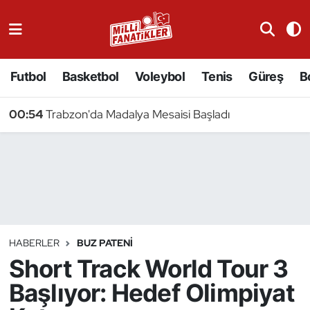
Atıcılık
Futbol
Basketbol
Voleybol
Tenis
Güreş
B
Atletizm
00:54
Trabzon'da Madalya Mesaisi Başladı
Badminton
Basketbol
Beyzbol
Bilardo
HABERLER
BUZ PATENI
Short Track World Tour 3
Binicilik
Başlıyor: Hedef Olimpiyat
Bisiklet