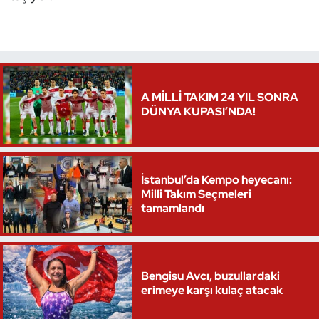
Oryantiring
Özel Sporcular
Paralimpik
A MİLLİ TAKIM 24 YIL SONRA
DÜNYA KUPASI’NDA!
Ragbi
Satranç
İstanbul’da Kempo heyecanı:
Milli Takım Seçmeleri
Su Topu
tamamlandı
Sualtı Sporları
Tekvando
Bengisu Avcı, buzullardaki
erimeye karşı kulaç atacak
Tenis