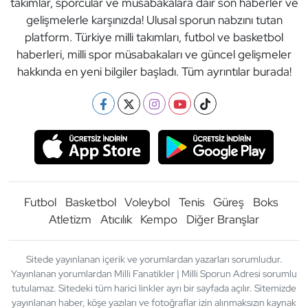
takımlar, sporcular ve müsabakalara dair son haberler ve
gelişmelerle karşınızda! Ulusal sporun nabzını tutan
platform. Türkiye milli takımları, futbol ve basketbol
haberleri, milli spor müsabakaları ve güncel gelişmeler
hakkında en yeni bilgiler başladı. Tüm ayrıntılar burada!
Futbol
Basketbol
Voleybol
Tenis
Güreş
Boks
Atletizm
Atıcılık
Kempo
Diğer Branşlar
Sitede yayınlanan içerik ve yorumlardan yazarları sorumludur.
Yayınlanan yorumlardan Milli Fanatikler | Milli Sporun Adresi sorumlu
tutulamaz. Sitedeki tüm harici linkler ayrı bir sayfada açılır. Sitemizde
yayınlanan haber, köşe yazıları ve fotoğraflar izin alınmaksızın kaynak