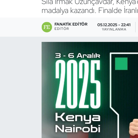
Sıla Irmak Uzunçavdar, Keny
madalya kazandı. Finalde İranlı 
Bocce Bowling Dart
FANATIK EDITÖR
05.12.2025 - 22:41
Boks
EDITÖR
YAYINLANMA
Briç
Buz Hokeyi
Buz Pateni
Çim Hokeyi
Cimnastik
Curling
Dağcılık