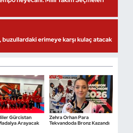
Kempo heyecanı: Milli Takım Seçmeleri
 buzullardaki erimeye karşı kulaç atacak
lliler Gürcistan
Zehra Orhan Para
 Madalya Arayacak
Tekvandoda Bronz Kazandı