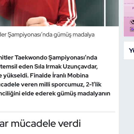
tler Şampiyonası’nda gümüş madalya
Y
itler Taekwondo Şampiyonası’nda
 temsil eden Sıla Irmak Uzunçavdar,
e yükseldi. Finalde İranlı Mobina
cadele veren milli sporcumuz, 2-1’lik
inciliğini elde ederek gümüş madalyanın
dar mücadele verdi