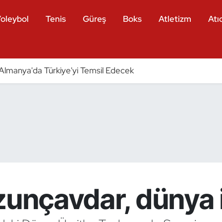
oleybol
Tenis
Güreş
Boks
Atletizm
Atıc
ri Almanya'da Türkiye'yi Temsil Edecek
zunçavdar, dünya i