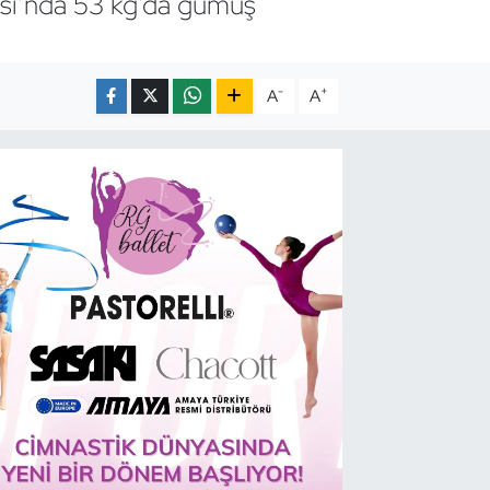
sı’nda 53 kg’da gümüş
-
+
A
A