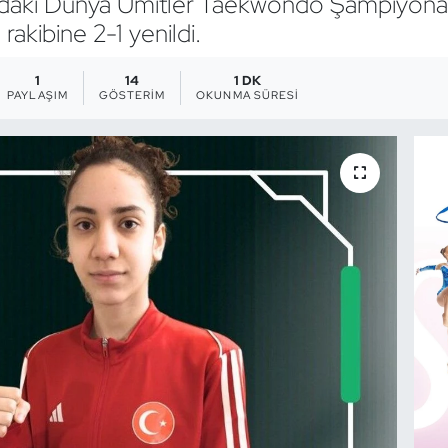
a’daki Dünya Ümitler Taekwondo Şampiyona
rakibine 2-1 yenildi.
1
14
1 DK
PAYLAŞIM
GÖSTERIM
OKUNMA SÜRESI