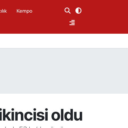
ılık
Kempo
kincisi oldu