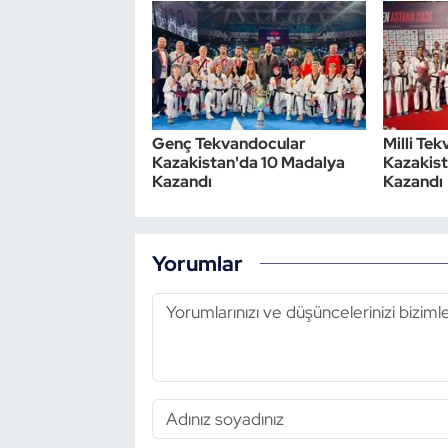
Triatlon
Voleybol
Vücut Geliştirme Fitness
Genç Tekvandocular
Milli Te
Kazakistan'da 10 Madalya
Kazakist
Kazandı
Kazandı
Wushu Kungfu
Yelken
Yorumlar
Yüzme