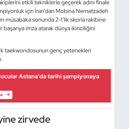
iplerini etkili tekniklerle geçerek adını finale
ampiyonluk için İran’dan Mobina Nematzadeh
geçen müsabaka sonunda 2-1’lik skorla rakibine
başarıya imza atarak dünya ikinciliğini
ürk taekwondosunun genç yetenekleri
ı.
docular Astana'da tarihi şampiyonaya
le
ine zirvede