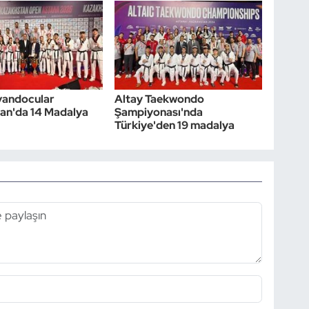
kvandocular
Altay Taekwondo
an'da 14 Madalya
Şampiyonası'nda
Türkiye'den 19 madalya