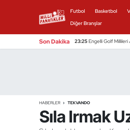
Futbol
Basketbol
V
Atıcılık
Diğer Branşlar
Atletizm
Son Dakika
23:25
Engelli Golf Millile
Badminton
Basketbol
Beyzbol
Bilardo
HABERLER
TEKVANDO
Sıla Irmak U
Binicilik
Bisiklet