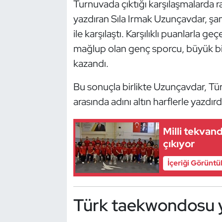
Turnuvada çıktığı karşılaşmalarda rak
Güreş
yazdıran Sıla Irmak Uzunçavdar, ş
Halter
ile karşılaştı. Karşılıklı puanlarla 
mağlup olan genç sporcu, büyük bir 
Hava Sporları
kazandı.
Hentbol
Bu sonuçla birlikte Uzunçavdar, T
arasında adını altın harflerle yazdırd
İşitme Engelli Sporcular
Judo ve Kuraş
Milli tekvan
çıkıyor
Kano ve Rafting
İçeriği Görüntü
Karate
Türk taekwondosu y
Kayak