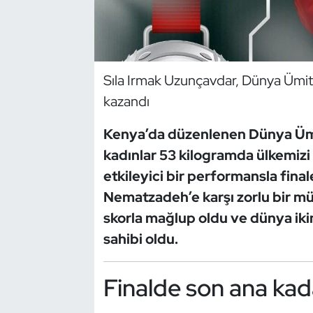
Dans Sporları
Dövüş Sanatı
Sıla Irmak Uzunçavdar, Dünya Ümi
kazandı
E-Spor
Kenya’da düzenlenen Dünya Üm
Eskrim
kadınlar 53 kilogramda ülkemizi
etkileyici bir performansla final
Futbol
Nematzadeh’e karşı zorlu bir mü
Futsal
skorla mağlup oldu ve dünya ik
sahibi oldu.
Genel
Finalde son ana ka
Golf