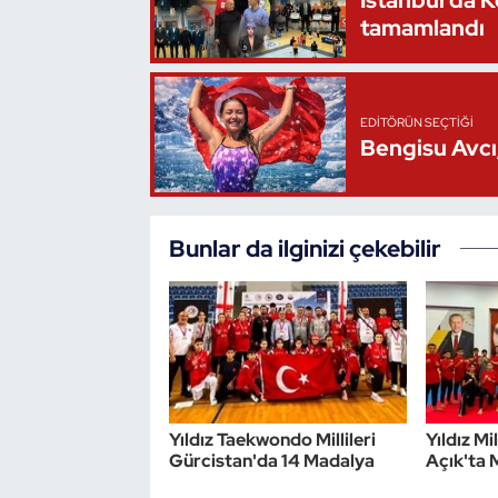
İstanbul’da 
tamamlandı
Oryantiring
Özel Sporcular
EDITÖRÜN SEÇTIĞI
Paralimpik
Bengisu Avcı,
Ragbi
Bunlar da ilginizi çekebilir
Satranç
Su Topu
Sualtı Sporları
Tekvando
Yıldız Taekwondo Millileri
Yıldız Mi
Gürcistan'da 14 Madalya
Açık'ta
Tenis