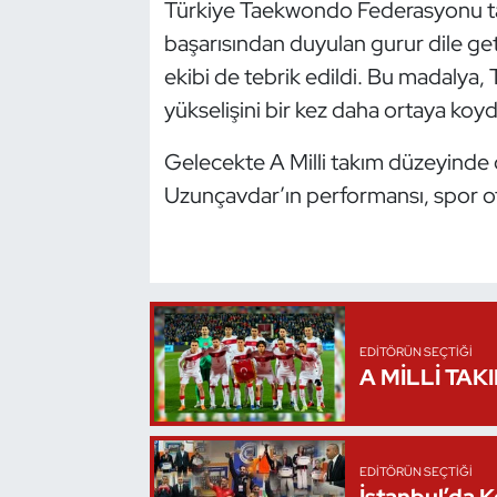
Türkiye Taekwondo Federasyonu tar
Kempo
başarısından duyulan gurur dile get
ekibi de tebrik edildi. Bu madalya
Kick Boks
yükselişini bir kez daha ortaya koyd
Kürek
Gelecekte A Milli takım düzeyinde 
Masa Tenisi
Uzunçavdar’ın performansı, spor otor
Modern Pentatlon
Motor Sporları
EDITÖRÜN SEÇTIĞI
Muay Thai
A MİLLİ TAK
Okçuluk
Optimist
EDITÖRÜN SEÇTIĞI