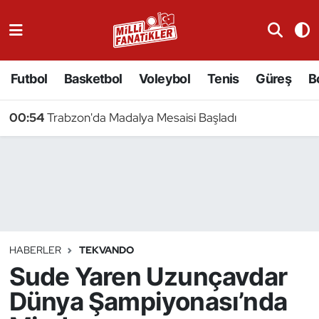
Atıcılık
Futbol
Basketbol
Voleybol
Tenis
Güreş
B
Atletizm
00:54
Trabzon'da Madalya Mesaisi Başladı
Badminton
Basketbol
Beyzbol
Bilardo
HABERLER
TEKVANDO
Sude Yaren Uzunçavdar
Binicilik
Dünya Şampiyonası’nda
Bisiklet