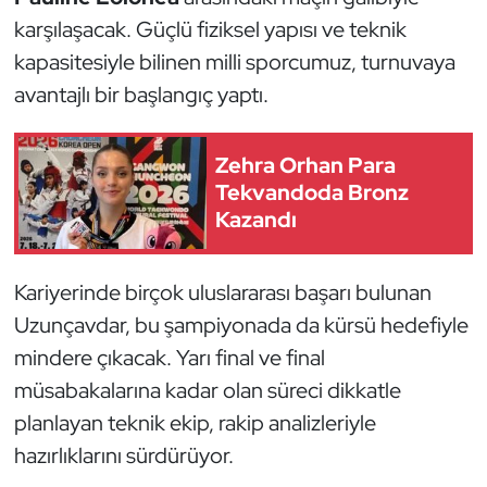
Güreş
karşılaşacak. Güçlü fiziksel yapısı ve teknik
kapasitesiyle bilinen milli sporcumuz, turnuvaya
Halter
avantajlı bir başlangıç yaptı.
Hava Sporları
Zehra Orhan Para
Hentbol
Tekvandoda Bronz
Kazandı
İşitme Engelli Sporcular
Judo ve Kuraş
Kariyerinde birçok uluslararası başarı bulunan
Uzunçavdar, bu şampiyonada da kürsü hedefiyle
Kano ve Rafting
mindere çıkacak. Yarı final ve final
müsabakalarına kadar olan süreci dikkatle
Karate
planlayan teknik ekip, rakip analizleriyle
Kayak
hazırlıklarını sürdürüyor.