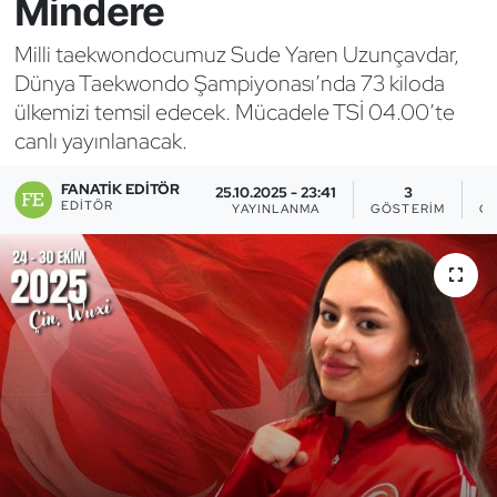
Mindere
Bocce Bowling Dart
Milli taekwondocumuz Sude Yaren Uzunçavdar,
Dünya Taekwondo Şampiyonası’nda 73 kiloda
Boks
ülkemizi temsil edecek. Mücadele TSİ 04.00’te
canlı yayınlanacak.
Briç
FANATIK EDITÖR
25.10.2025 - 23:41
3
Buz Hokeyi
EDITÖR
YAYINLANMA
GÖSTERIM
OK
Buz Pateni
Çim Hokeyi
Cimnastik
Curling
Dağcılık