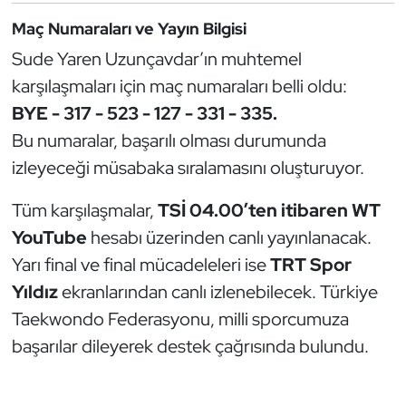
Kempo
Maç Numaraları ve Yayın Bilgisi
Sude Yaren Uzunçavdar’ın muhtemel
Kick Boks
karşılaşmaları için maç numaraları belli oldu:
Kürek
BYE - 317 - 523 - 127 - 331 - 335.
Bu numaralar, başarılı olması durumunda
Masa Tenisi
izleyeceği müsabaka sıralamasını oluşturuyor.
Modern Pentatlon
Tüm karşılaşmalar,
TSİ 04.00’ten itibaren WT
YouTube
hesabı üzerinden canlı yayınlanacak.
Motor Sporları
Yarı final ve final mücadeleleri ise
TRT Spor
Yıldız
ekranlarından canlı izlenebilecek. Türkiye
Muay Thai
Taekwondo Federasyonu, milli sporcumuza
Okçuluk
başarılar dileyerek destek çağrısında bulundu.
Optimist