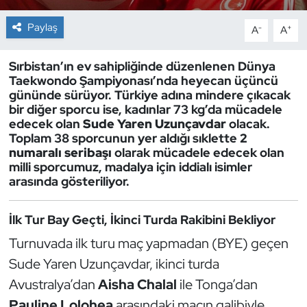
Paylaş
-
+
A
A
Dans Sporları
Sırbistan’ın ev sahipliğinde düzenlenen Dünya
Dövüş Sanatı
Taekwondo Şampiyonası’nda heyecan üçüncü
gününde sürüyor. Türkiye adına mindere çıkacak
E-Spor
bir diğer sporcu ise, kadınlar 73 kg’da mücadele
edecek olan
Sude Yaren Uzunçavdar
olacak.
Eskrim
Toplam 38 sporcunun yer aldığı sıklette
2
numaralı seribaşı
olarak mücadele edecek olan
milli sporcumuz, madalya için iddialı isimler
Futbol
arasında gösteriliyor.
Futsal
İlk Tur Bay Geçti, İkinci Turda Rakibini Bekliyor
Turnuvada ilk turu maç yapmadan (BYE) geçen
Genel
Sude Yaren Uzunçavdar, ikinci turda
Golf
Avustralya’dan
Aisha Chalal
ile Tonga’dan
Pauline Lolohea
arasındaki maçın galibiyle