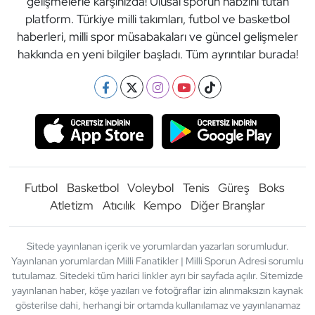
gelişmelerle karşınızda! Ulusal sporun nabzını tutan
platform. Türkiye milli takımları, futbol ve basketbol
haberleri, milli spor müsabakaları ve güncel gelişmeler
hakkında en yeni bilgiler başladı. Tüm ayrıntılar burada!
Futbol
Basketbol
Voleybol
Tenis
Güreş
Boks
Atletizm
Atıcılık
Kempo
Diğer Branşlar
Sitede yayınlanan içerik ve yorumlardan yazarları sorumludur.
Yayınlanan yorumlardan Milli Fanatikler | Milli Sporun Adresi sorumlu
tutulamaz. Sitedeki tüm harici linkler ayrı bir sayfada açılır. Sitemizde
yayınlanan haber, köşe yazıları ve fotoğraflar izin alınmaksızın kaynak
gösterilse dahi, herhangi bir ortamda kullanılamaz ve yayınlanamaz