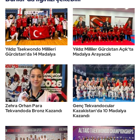
Triatlon
Voleybol
Vücut Geliştirme Fitness
Yıldız Taekwondo Millileri
Yıldız Milliler Gürcistan Açık'ta
Gürcistan'da 14 Madalya
Madalya Arayacak
Wushu Kungfu
Yelken
Yüzme
Zehra Orhan Para
Genç Tekvandocular
Tekvandoda Bronz Kazandı
Kazakistan'da 10 Madalya
Kazandı