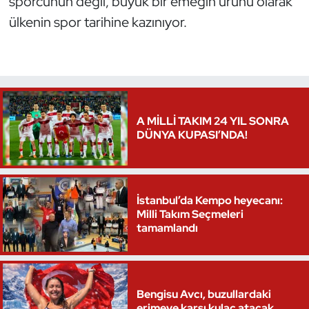
sporcunun değil, büyük bir emeğin ürünü olarak
ülkenin spor tarihine kazınıyor.
A MİLLİ TAKIM 24 YIL SONRA
DÜNYA KUPASI’NDA!
İstanbul’da Kempo heyecanı:
Milli Takım Seçmeleri
tamamlandı
Bengisu Avcı, buzullardaki
erimeye karşı kulaç atacak