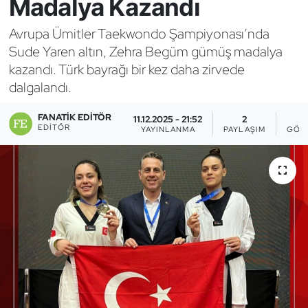
Madalya Kazandı
Bocce Bowling Dart
Avrupa Ümitler Taekwondo Şampiyonası’nda
Sude Yaren altın, Zehra Begüm gümüş madalya
Boks
kazandı. Türk bayrağı bir kez daha zirvede
dalgalandı.
Briç
FANATIK EDITÖR
11.12.2025 - 21:52
2
Buz Hokeyi
EDITÖR
YAYINLANMA
PAYLAŞIM
GÖS
Buz Pateni
Çim Hokeyi
Cimnastik
Curling
Dağcılık