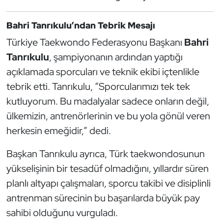
Triatlon
Bahri Tanrıkulu’ndan Tebrik Mesajı
Türkiye Taekwondo Federasyonu Başkanı
Bahri
Voleybol
Tanrıkulu
, şampiyonanın ardından yaptığı
Vücut Geliştirme Fitness
açıklamada sporcuları ve teknik ekibi içtenlikle
tebrik etti. Tanrıkulu, “Sporcularımızı tek tek
Wushu Kungfu
kutluyorum. Bu madalyalar sadece onların değil,
ülkemizin, antrenörlerinin ve bu yola gönül veren
Yelken
herkesin emeğidir,” dedi.
Yüzme
Başkan Tanrıkulu ayrıca, Türk taekwondosunun
yükselişinin bir tesadüf olmadığını, yıllardır süren
planlı altyapı çalışmaları, sporcu takibi ve disiplinli
antrenman sürecinin bu başarılarda büyük pay
sahibi olduğunu vurguladı.