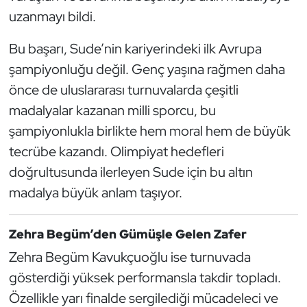
Kempo
uzanmayı bildi.
Bu başarı, Sude’nin kariyerindeki ilk Avrupa
Kick Boks
şampiyonluğu değil. Genç yaşına rağmen daha
Kürek
önce de uluslararası turnuvalarda çeşitli
madalyalar kazanan milli sporcu, bu
Masa Tenisi
şampiyonlukla birlikte hem moral hem de büyük
tecrübe kazandı. Olimpiyat hedefleri
Modern Pentatlon
doğrultusunda ilerleyen Sude için bu altın
Motor Sporları
madalya büyük anlam taşıyor.
Muay Thai
Zehra Begüm’den Gümüşle Gelen Zafer
Zehra Begüm Kavukçuoğlu ise turnuvada
Okçuluk
gösterdiği yüksek performansla takdir topladı.
Optimist
Özellikle yarı finalde sergilediği mücadeleci ve