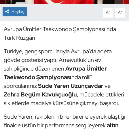
Paylaş
-
+
A
A
Dans Sporları
Dövüş Sanatı
Avrupa Ümitler Taekwondo Şampiyonası’nda
Türk Rüzgârı
E-Spor
Türkiye, genç sporcularıyla Avrupa’da adeta
Eskrim
gövde gösterisi yaptı. Arnavutluk’un ev
sahipliğinde düzenlenen
Avrupa Ümitler
Futbol
Taekwondo Şampiyonası
nda millî
sporcularımız
Sude Yaren Uzunçavdar
ve
Futsal
Zehra Begüm Kavukçuoğlu
, mücadele ettikleri
Genel
sıkletlerde madalya kürsüsüne çıkmayı başardı.
Sude Yaren, rakiplerini birer birer eleyerek ulaştığı
Golf
finalde üstün bir performans sergileyerek
altın