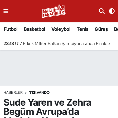
Atıcılık
Futbol
Basketbol
Voleybol
Tenis
Güreş
B
Atletizm
23:13
U17 Erkek Milliler Balkan Şampiyonası'nda Finalde
Badminton
Basketbol
Beyzbol
Bilardo
HABERLER
TEKVANDO
Sude Yaren ve Zehra
Binicilik
Begüm Avrupa’da
Bisiklet