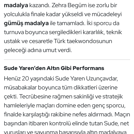
Güreş
madalya
kazandı. Zehra Begüm ise zorlu bir
yolculukla finale kadar yükseldi ve mücadeleyi
Halter
gümüş madalya
ile tamamladı. İki sporcu da
turnuva boyunca sergiledikleri kararlılık, teknik
Hava Sporları
ustalık ve cesaretle Türk taekwondosunun
Hentbol
geleceği adına umut verdi.
İşitme Engelli Sporcular
Sude Yaren’den Altın Gibi Performans
Henüz 20 yaşındaki Sude Yaren Uzunçavdar,
Judo ve Kuraş
müsabakalar boyunca tüm dikkatleri üzerine
Kano ve Rafting
çekti. Tecrübesine rağmen sakinliği ve stratejik
hamleleriyle maçları domine eden genç sporcu,
Karate
finalde karşılaştığı rakibine nefes aldırmadı. Maçın
başından itibaren kontrolü elinde tutan Sude, net
Kayak
vuruşları ve savunma başarısıyla altın madalyaya