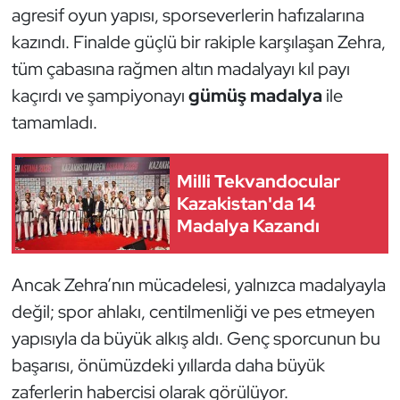
agresif oyun yapısı, sporseverlerin hafızalarına
Oryantiring
kazındı. Finalde güçlü bir rakiple karşılaşan Zehra,
tüm çabasına rağmen altın madalyayı kıl payı
Özel Sporcular
kaçırdı ve şampiyonayı
gümüş madalya
ile
Paralimpik
tamamladı.
Ragbi
Milli Tekvandocular
Kazakistan'da 14
Satranç
Madalya Kazandı
Su Topu
Ancak Zehra’nın mücadelesi, yalnızca madalyayla
Sualtı Sporları
değil; spor ahlakı, centilmenliği ve pes etmeyen
yapısıyla da büyük alkış aldı. Genç sporcunun bu
Tekvando
başarısı, önümüzdeki yıllarda daha büyük
Tenis
zaferlerin habercisi olarak görülüyor.