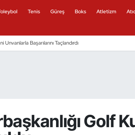
oleybol
Tenis
Güreş
Boks
Atletizm
Atıc
eni Unvanlarla Başarılarını Taçlandırdı
aşkanlığı Golf K