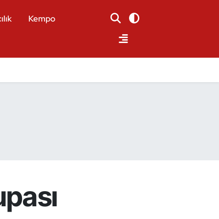
ılık
Kempo
upası