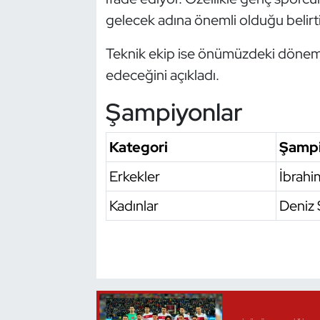
gelecek adına önemli olduğu belirtil
Oryantiring
Teknik ekip ise önümüzdeki döne
Özel Sporcular
edeceğini açıkladı.
Paralimpik
Şampiyonlar
Ragbi
Kategori
Şamp
Satranç
Erkekler
İbrahi
Su Topu
Kadınlar
Deniz
Sualtı Sporları
Tekvando
Tenis