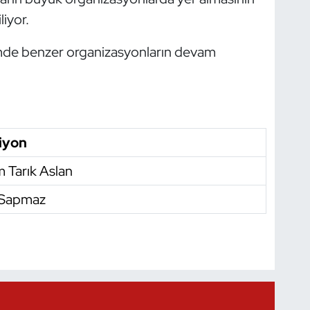
iyor.
mde benzer organizasyonların devam
iyon
m Tarık Aslan
 Sapmaz