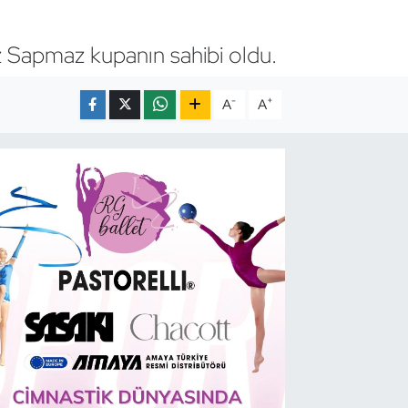
 Sapmaz kupanın sahibi oldu.
-
+
A
A