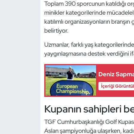
Güreş
Toplam 390 sporcunun katıldığı orga
minikler kategorilerinde mücadeleler
Halter
katılımlı organizasyonların branşın
belirtiyor.
Hava Sporları
Uzmanlar, farklı yaş kategorilerin
Hentbol
yaygınlaşmasına destek verdiğini if
İşitme Engelli Sporcular
Deniz Sapma
Judo ve Kuraş
İçeriği Görüntü
Kano ve Rafting
Kupanın sahipleri bel
Karate
TGF Cumhurbaşkanlığı Golf Kupası’
Kayak
Aslan şampiyonluğa ulaşırken, kad