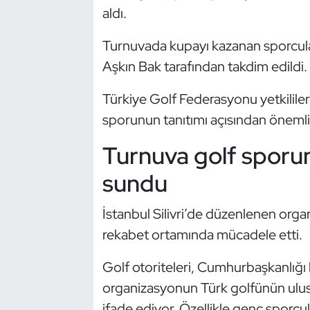
aldı.
Kempo
Turnuvada kupayı kazanan sporcula
Kick Boks
Aşkın Bak tarafından takdim edildi.
Kürek
Türkiye Golf Federasyonu yetkililer
Masa Tenisi
sporunun tanıtımı açısından önemli k
Turnuva golf sporun
Modern Pentatlon
sundu
Motor Sporları
İstanbul Silivri’de düzenlenen or
Muay Thai
rekabet ortamında mücadele etti.
Okçuluk
Golf otoriteleri, Cumhurbaşkanlığı
organizasyonun Türk golfünün ulusl
Optimist
ifade ediyor. Özellikle genç sporcu