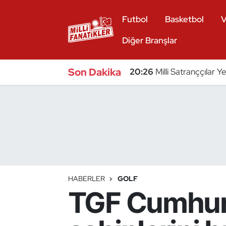
Futbol
Basketbol
V
Atıcılık
Diğer Branşlar
Atletizm
Son Dakika
20:26
Milli Satranççılar Y
Badminton
Basketbol
Beyzbol
Bilardo
HABERLER
GOLF
TGF Cumhurb
Binicilik
Bisiklet