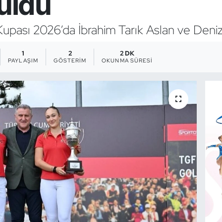
buldu
pası 2026’da İbrahim Tarık Aslan ve Deniz
1
2
2 DK
PAYLAŞIM
GÖSTERIM
OKUNMA SÜRESI