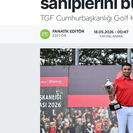
sahiplerini 
Bocce Bowling Dart
TGF Cumhurbaşkanlığı Golf Ku
Boks
FANATIK EDITÖR
18.05.2026 - 00:47
EDITÖR
YAYINLANMA
Briç
Buz Hokeyi
Buz Pateni
Çim Hokeyi
Cimnastik
Curling
Dağcılık