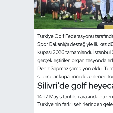
Dans Sporları
Dövüş Sanatı
Türkiye Golf Federasyonu tarafınd
E-Spor
Spor Bakanlığı desteğiyle ilk kez
Eskrim
Kupası 2026 tamamlandı. İstanbul S
gerçekleştirilen organizasyonda erk
Futbol
Deniz Sapmaz şampiyon oldu. Turn
sporcular kupalarını düzenlenen tör
Futsal
Silivri’de golf heye
Genel
14-17 Mayıs tarihleri arasında düz
Golf
Türkiye’nin farklı şehirlerinden gele