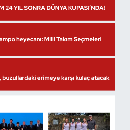
IM 24 YIL SONRA DÜNYA KUPASI’NDA!
Kempo heyecanı: Milli Takım Seçmeleri
 buzullardaki erimeye karşı kulaç atacak