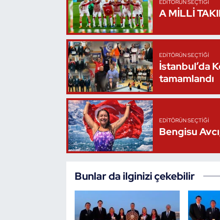
EDITÖRÜN SEÇTIĞI
A MİLLİ TAK
Triatlon
Voleybol
EDITÖRÜN SEÇTIĞI
İstanbul’da 
Vücut Geliştirme Fitness
tamamlandı
Wushu Kungfu
Yelken
EDITÖRÜN SEÇTIĞI
Bengisu Avcı,
Yüzme
Bunlar da ilginizi çekebilir