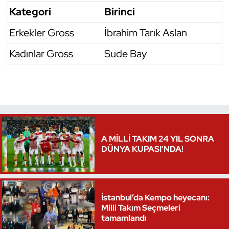
Kategori
Birinci
Triatlon
Erkekler Gross
İbrahim Tarık Aslan
Voleybol
Kadınlar Gross
Sude Bay
Vücut Geliştirme Fitness
Wushu Kungfu
Yelken
A MİLLİ TAKIM 24 YIL SONRA
DÜNYA KUPASI’NDA!
Yüzme
İstanbul’da Kempo heyecanı:
Milli Takım Seçmeleri
tamamlandı