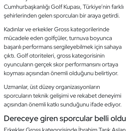
Güreş
Cumhurbaşkanlığı Golf Kupası, Türkiye’nin farklı
şehirlerinden gelen sporcuları bir araya getirdi.
Halter
Kadınlar ve erkekler Gross kategorilerinde
Hava Sporları
mücadele eden golfçüler, turnuva boyunca
başarılı performans sergileyebilmek için sahaya
Hentbol
çıktı. Golf otoriteleri, gross kategorisinin
İşitme Engelli Sporcular
oyuncuların gerçek skor performansını ortaya
koyması açısından önemli olduğunu belirtiyor.
Judo ve Kuraş
Uzmanlar, üst düzey organizasyonların
Kano ve Rafting
sporcuların teknik gelişimi ve rekabet deneyimi
açısından önemli katkı sunduğunu ifade ediyor.
Karate
Dereceye giren sporcular belli oldu
Kayak
Erkekler Gross kategorisinde İbrahim Tarık Aslan