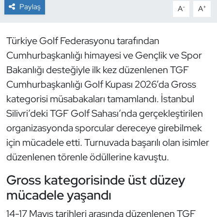
Paylaş
-
+
A
A
Dans Sporları
Türkiye Golf Federasyonu tarafından
Dövüş Sanatı
Cumhurbaşkanlığı himayesi ve Gençlik ve Spor
Bakanlığı desteğiyle ilk kez düzenlenen TGF
E-Spor
Cumhurbaşkanlığı Golf Kupası 2026’da Gross
Eskrim
kategorisi müsabakaları tamamlandı. İstanbul
Silivri’deki TGF Golf Sahası’nda gerçekleştirilen
Futbol
organizasyonda sporcular dereceye girebilmek
için mücadele etti. Turnuvada başarılı olan isimler
Futsal
düzenlenen törenle ödüllerine kavuştu.
Genel
Gross kategorisinde üst düzey
mücadele yaşandı
Golf
14-17 Mayıs tarihleri arasında düzenlenen TGF