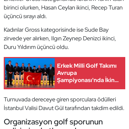
Kempo
birinci olurken, Hasan Ceylan ikinci, Recep Turan
üçüncü sırayı aldı.
Kick Boks
Kadınlar Gross kategorisinde ise Sude Bay
Kürek
zirvede yer alırken, Ilgın Zeynep Denizci ikinci,
Duru Yıldırım üçüncü oldu.
Masa Tenisi
Modern Pentatlon
Erkek Milli Golf Takımı
Avrupa
Motor Sporları
Şampiyonası'nda İkinci
Oldu
Muay Thai
Turnuvada dereceye giren sporculara ödülleri
İstanbul Valisi Davut Gül tarafından takdim edildi.
Okçuluk
Organizasyon golf sporunun
Optimist