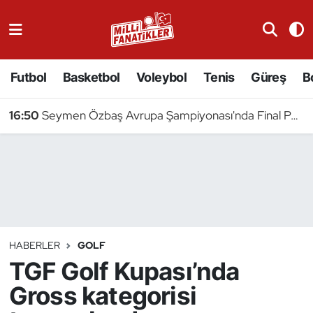
Atıcılık
Futbol
Basketbol
Voleybol
Tenis
Güreş
B
Atletizm
16:50
Seymen Özbaş Avrupa Şampiyonası'nda Final Peşinde
Badminton
Basketbol
Beyzbol
Bilardo
HABERLER
GOLF
TGF Golf Kupası’nda
Binicilik
Gross kategorisi
Bisiklet