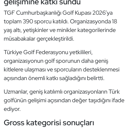
gelişimine katkı sundu
Oryantiring
TGF Cumhurbaşkanlığı Golf Kupası 2026’ya
toplam 390 sporcu katıldı. Organizasyonda 18
Özel Sporcular
yaş altı, yetişkinler ve minikler kategorilerinde
Paralimpik
müsabakalar gerçekleştirildi.
Türkiye Golf Federasyonu yetkilileri,
Ragbi
organizasyonun golf sporunun daha geniş
Satranç
kitlelere ulaşması ve sporcuların desteklenmesi
açısından önemli katkı sağladığını belirtti.
Su Topu
Uzmanlar, geniş katılımlı organizasyonların Türk
Sualtı Sporları
golfünün gelişimi açısından değer taşıdığını ifade
ediyor.
Tekvando
Gross kategorisi sonuçları
Tenis