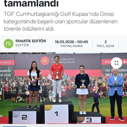
tamamlandı
Bocce Bowling Dart
TGF Cumhurbaşkanlığı Golf Kupası’nda Gross
kategorisinde başarılı olan sporcular düzenlenen
Boks
törenle ödüllerini aldı.
Briç
FANATIK EDITÖR
18.05.2026 - 00:45
2
EDITÖR
YAYINLANMA
PAYLAŞIM
G
Buz Hokeyi
Buz Pateni
Çim Hokeyi
Cimnastik
Curling
Dağcılık