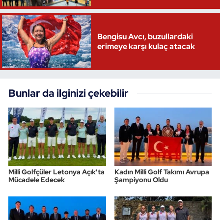
Bengisu Avcı, buzullardaki
erimeye karşı kulaç atacak
Bunlar da ilginizi çekebilir
Milli Golfçüler Letonya Açık'ta
Kadın Milli Golf Takımı Avrupa
Mücadele Edecek
Şampiyonu Oldu