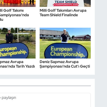
li Golf Takımı
Milli Golf Takımları Avrupa
Şampiyonası'nda
Team Shield Finalinde
du
apmaz Avrupa
Deniz Sapmaz Avrupa
ası'nda Tarih Yazdı
Şampiyonası'nda Cut'ı Geçti