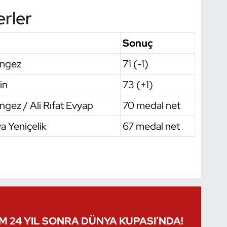
erler
Sonuç
Engez
71 (-1)
in
73 (+1)
gez / Ali Rıfat Evyap
70 medal net
a Yeniçelik
67 medal net
IM 24 YIL SONRA DÜNYA KUPASI’NDA!