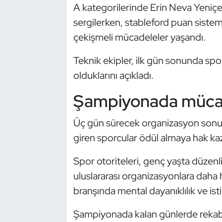
A kategorilerinde Erin Neva Yeniç
Kempo
sergilerken, stableford puan sistem
Kick Boks
çekişmeli mücadeleler yaşandı.
Kürek
Teknik ekipler, ilk gün sonunda s
olduklarını açıkladı.
Masa Tenisi
Şampiyonada müca
Modern Pentatlon
Üç gün sürecek organizasyon sonu
Motor Sporları
giren sporcular ödül almaya hak ka
Spor otoriteleri, genç yaşta düzen
Muay Thai
uluslararası organizasyonlara daha h
Okçuluk
branşında mental dayanıklılık ve ist
Optimist
Şampiyonada kalan günlerde rekabe