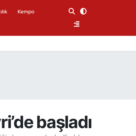
ılık
Kempo
i’de başladı