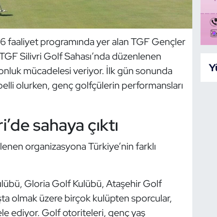
6 faaliyet programında yer alan TGF Gençler
 TGF Silivri Golf Sahası’nda düzenlenen
Y
nluk mücadelesi veriyor. İlk gün sonunda
 belli olurken, genç golfçülerin performansları
ri’de sahaya çıktı
nlenen organizasyona Türkiye’nin farklı
übü, Gloria Golf Kulübü, Ataşehir Golf
a olmak üzere birçok kulüpten sporcular,
e ediyor. Golf otoriteleri, genç yaş