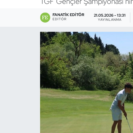
TGF Gençler Şampiyonası’nın il
Bocce Bowling Dart
FANATIK EDITÖR
21.05.2026 - 13:31
EDITÖR
YAYINLANMA
Boks
Briç
Buz Hokeyi
Buz Pateni
Çim Hokeyi
Cimnastik
Curling
Dağcılık