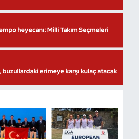
Kempo heyecanı: Milli Takım Seçmeleri
 buzullardaki erimeye karşı kulaç atacak