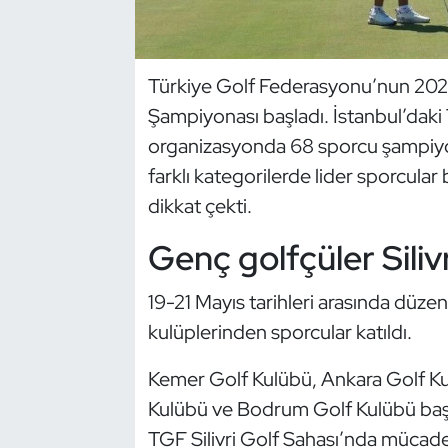
Dans Sporları
Türkiye Golf Federasyonu’nun 202
Dövüş Sanatı
Şampiyonası başladı. İstanbul’daki
organizasyonda 68 sporcu şampiyo
E-Spor
farklı kategorilerde lider sporcular
Eskrim
dikkat çekti.
Genç golfçüler Siliv
Futbol
19-21 Mayıs tarihleri arasında düze
Futsal
kulüplerinden sporcular katıldı.
Genel
Kemer Golf Kulübü, Ankara Golf Kul
Golf
Kulübü ve Bodrum Golf Kulübü başt
TGF Silivri Golf Sahası’nda mücadel