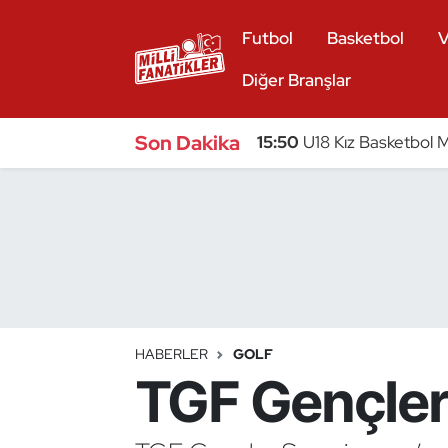
Futbol
Basketbol
V
Atıcılık
Diğer Branşlar
Atletizm
Son Dakika
15:50
U18 Kız Basketbol Mi
Badminton
Basketbol
Beyzbol
Bilardo
HABERLER
GOLF
TGF Gençler 
Binicilik
Bisiklet