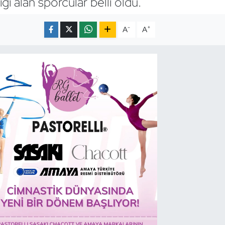
i alan sporcular belli oldu.
-
+
A
A