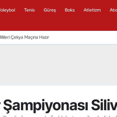
oleybol
Tenis
Güreş
Boks
Atletizm
Atıc
llileri Çekya Maçına Hazır
Şampiyonası Silivr