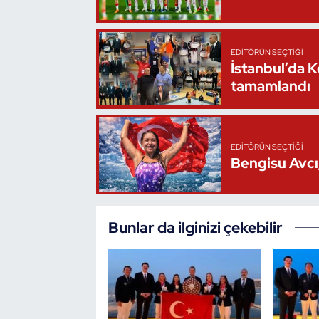
Triatlon
EDITÖRÜN SEÇTIĞI
Voleybol
İstanbul’da 
tamamlandı
Vücut Geliştirme Fitness
Wushu Kungfu
EDITÖRÜN SEÇTIĞI
Bengisu Avcı,
Yelken
Yüzme
Bunlar da ilginizi çekebilir