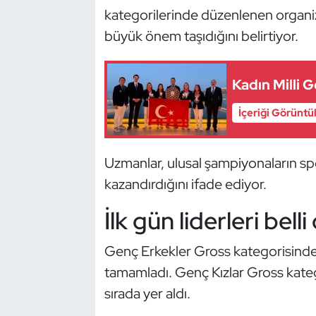
Güreş
kategorilerinde düzenlenen organiz
büyük önem taşıdığını belirtiyor.
Halter
Hava Sporları
Kadın Milli 
Hentbol
İçeriği Görüntü
İşitme Engelli Sporcular
Uzmanlar, ulusal şampiyonaların s
kazandırdığını ifade ediyor.
Judo ve Kuraş
İlk gün liderleri belli
Kano ve Rafting
Genç Erkekler Gross kategorisinde
Karate
tamamladı. Genç Kızlar Gross kateg
sırada yer aldı.
Kayak