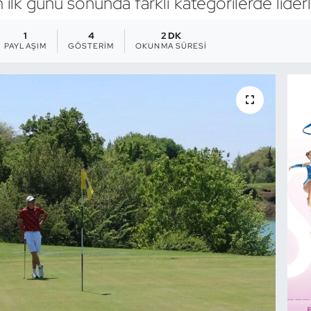
k günü sonunda farklı kategorilerde liderliğ
1
4
2 DK
PAYLAŞIM
GÖSTERIM
OKUNMA SÜRESI