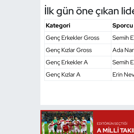
İlk gün öne çıkan lid
Oryantiring
Özel Sporcular
Kategori
Sporcu
Genç Erkekler Gross
Semih 
Paralimpik
Genç Kızlar Gross
Ada Nar
Ragbi
Genç Erkekler A
Semih En
Satranç
Genç Kızlar A
Erin Nev
Su Topu
Sualtı Sporları
Tekvando
EDITÖRÜN SEÇTIĞI
A MİLLİ TAK
Tenis